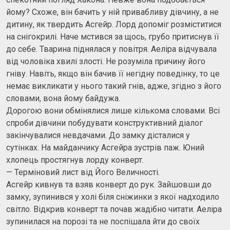
йому? Схоже, він бачить у ній привабливу дівчину, а не
дитину, як твердить Асгейр. Лорд допоміг розміститися
на снігокрилі. Наче мстився за щось, грубо притиснув її
до себе. Тварина піднялася у повітря. Аеліра відчувала
від чоловіка хвилі злості. Не розуміла причину його
гніву. Навіть, якщо він бачив її негідну поведінку, то це
немає викликати у нього такий гнів, адже, згідно з його
словами, вона йому байдужа.
Дорогою вони обмінялися лише кількома словами. Всі
спроби дівчини побудувати конструктивний діалог
закінчувалися невдачами. До замку дісталися у
сутінках. На майданчику Асгейра зустрів паж. Юний
хлопець простягнув лорду конверт.
— Терміновий лист від Його Величності.
Асгейр кивнув та взяв конверт до рук. Зайшовши до
замку, зупинився у холі біля сніжинки з якої надходило
світло. Відкрив конверт та почав жадібно читати. Аеліра
зупинилася на порозі та не поспішала йти до своїх