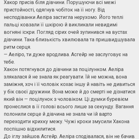
Хакор присів біля дівчини. Порушуючи всі межі
пристойності, одягнув чобіток на її ногу. Від
несподіванки Аеліра застигла нерухомо. Його теплі
пальці ковзали її шкірою й викликали невидимі
вогняні іскри. Погляд сірих очей зупинився на вустах
дівчини. Така близькість хвилювала та пришвидшувала
ритм серця.
— Аеліро, ти дуже вродлива. Асгейр не заслуговує на
тебе.
Хакон потягнувся до дівчини за поцілунком. Аеліра
злякалася й не знала як реагувати. Їй не можна, вона
заміжня, хоч і її чоловік кохає іншу й навіть не дивиться
у бік своєї дружини. Вона може й до смерті не дізнатися
який він — поцілунок з чоловіком. Ці думки буревієм
пронеслися в її голові всього лише за секунду. Вагання
полонили серце й дівчина не знала чи їй варто
переходити крихку межу. Чужі кроки змусили Хакона
поспішно відхилитися.
До іглу зайшов Асгейр. Аеліра сподівалася, він не бачив