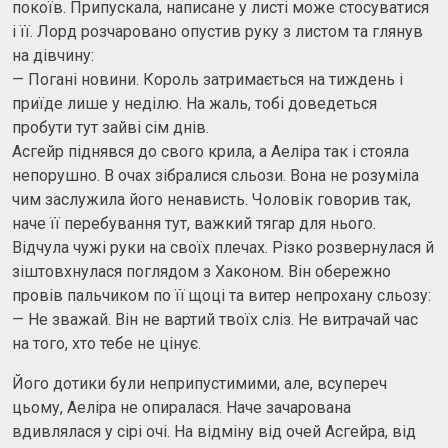
покоїв. Припускала, написане у листі може стосуватися
і її. Лорд розчаровано опустив руку з листом та глянув
на дівчину:
— Погані новини. Король затримається на тиждень і
приїде лише у неділю. На жаль, тобі доведеться
пробути тут зайві сім днів.
Асгейр піднявся до свого крила, а Аеліра так і стояла
непорушно. В очах зібралися сльози. Вона не розуміла
чим заслужила його ненависть. Чоловік говорив так,
наче її перебування тут, важкий тягар для нього.
Відчула чужі руки на своїх плечах. Різко розвернулася й
зіштовхнулася поглядом з Хаконом. Він обережно
провів пальчиком по її щоці та витер непрохану сльозу:
— Не зважай. Він не вартий твоїх сліз. Не витрачай час
на того, хто тебе не цінує.
Його дотики були неприпустимими, але, всупереч
цьому, Аеліра не опиралася. Наче зачарована
вдивлялася у сірі очі. На відміну від очей Асгейра, від