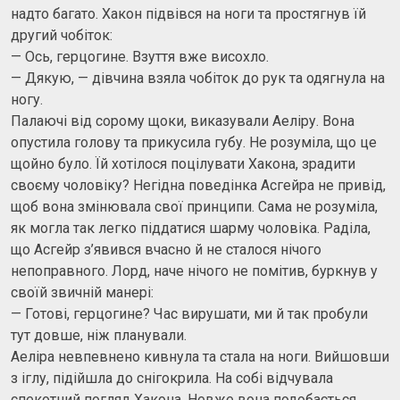
надто багато. Хакон підвівся на ноги та простягнув їй
другий чобіток:
— Ось, герцогине. Взуття вже висохло.
— Дякую, — дівчина взяла чобіток до рук та одягнула на
ногу.
Палаючі від сорому щоки, виказували Аеліру. Вона
опустила голову та прикусила губу. Не розуміла, що це
щойно було. Їй хотілося поцілувати Хакона, зрадити
своєму чоловіку? Негідна поведінка Асгейра не привід,
щоб вона змінювала свої принципи. Сама не розуміла,
як могла так легко піддатися шарму чоловіка. Раділа,
що Асгейр з’явився вчасно й не сталося нічого
непоправного. Лорд, наче нічого не помітив, буркнув у
своїй звичній манері:
— Готові, герцогине? Час вирушати, ми й так пробули
тут довше, ніж планували.
Аеліра невпевнено кивнула та стала на ноги. Вийшовши
з іглу, підійшла до снігокрила. На собі відчувала
спекотний погляд Хакона. Невже вона подобається