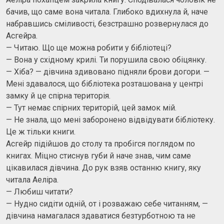
бачив, що саме вона читала. Глибоко вдихнула й, наче
набравшись сміливості, безстрашно розвернулася до
Асгейра.
— Читаю. Що ще можна робити у бібліотеці?
— Вона у східному крилі. Ти порушила свою обіцянку.
— Хіба? — дівчина здивовано підняли брови догори. —
Мені здавалося, що бібліотека розташована у центрі
замку й це спірна територія.
— Тут немає спірних територій, цей замок мій.
— Не знала, що мені заборонено відвідувати бібліотеку.
Це ж тільки книги.
Асгейр підійшов до столу та пробігся поглядом по
книгах. Міцно стиснув губи й наче знав, чим саме
цікавилася дівчина. До рук взяв останню книгу, яку
читала Аеліра.
— Любиш читати?
— Нудно сидіти одній, от і розважаю себе читанням, —
дівчина намагалася здаватися безтурботною та не