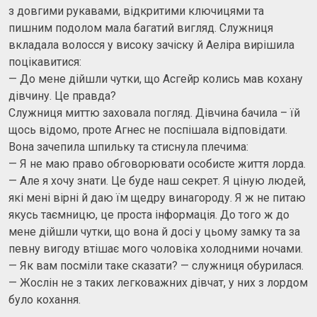
з довгими рукавами, відкритими ключицями та
пишним подолом мала багатий вигляд. Служниця
вкладала волосся у високу зачіску й Аеліра вирішила
поцікавитися:
— До мене дійшли чутки, що Асгейр колись мав кохану
дівчину. Це правда?
Служниця миттю заховала погляд. Дівчина бачила – їй
щось відомо, проте Агнес не поспішала відповідати.
Вона зачепила шпильку та стиснула плечима:
— Я не маю право обговорювати особисте життя лорда.
— Але я хочу знати. Це буде наш секрет. Я ціную людей,
які мені вірні й даю їм щедру винагороду. Я ж не питаю
якусь таємницю, це проста інформація. До того ж до
мене дійшли чутки, що вона й досі у цьому замку та за
певну вигоду втішає мого чоловіка холодними ночами.
— Як вам посміли таке сказати? — служниця обурилася.
— Жослін не з таких легковажних дівчат, у них з лордом
було кохання.