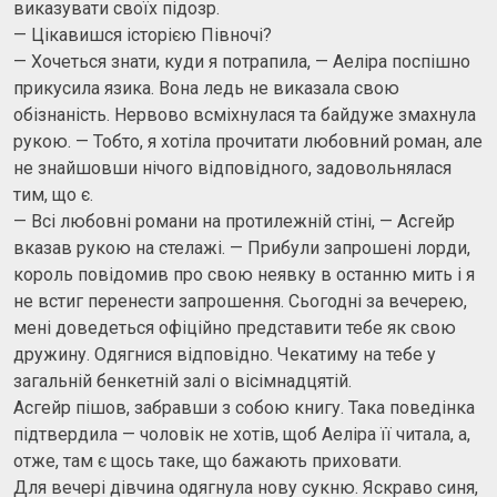
виказувати своїх підозр.
— Цікавишся історією Півночі?
— Хочеться знати, куди я потрапила, — Аеліра поспішно
прикусила язика. Вона ледь не виказала свою
обізнаність. Нервово всміхнулася та байдуже змахнула
рукою. — Тобто, я хотіла прочитати любовний роман, але
не знайшовши нічого відповідного, задовольнялася
тим, що є.
— Всі любовні романи на протилежній стіні, — Асгейр
вказав рукою на стелажі. — Прибули запрошені лорди,
король повідомив про свою неявку в останню мить і я
не встиг перенести запрошення. Сьогодні за вечерею,
мені доведеться офіційно представити тебе як свою
дружину. Одягнися відповідно. Чекатиму на тебе у
загальній бенкетній залі о вісімнадцятій.
Асгейр пішов, забравши з собою книгу. Така поведінка
підтвердила — чоловік не хотів, щоб Аеліра її читала, а,
отже, там є щось таке, що бажають приховати.
Для вечері дівчина одягнула нову сукню. Яскраво синя,