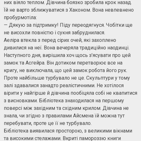
них віяло теплом. Дівчина боязко зробила крок назад.
Їй не варто зближуватися з Хаконом. Вона невпевнено
пробурмотіла:
— Дякую за підтримку! Піду переодягнуся. Чобітки ще
не висохли повністю і сукня забруднилася.
Аеліра втекла з перед сірих очей, які захоплено
дивилися на неї. Вона вечеряла традиційно наодинці.
Наступного дня, вирішила хоч щось з’ясувати про цей
замок та Асгейра. Він дотиком перетворює все на
кригу, не виключала, що цей замок робота його рук.
Проте найбільше турбувало не це. Скульптури у тому
залі здавалися занадто реалістичними. Не хотілося
вірити у найгірше й дівчина пообіцяла собі не квапитися
з висновками. Бібліотека знаходилася на першому
поверсі між західним та східним крилом. Дівчина не
знала, чи згідно з правилами Айсмена їй можна тут
перебувати, проте це її не турбувало.
Бібліотека виявилася просторою, з великими вікнами
та високими стелажами. Вкриті памороззю книги