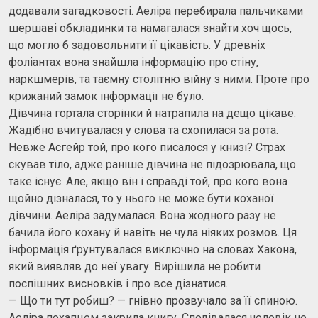
додавали загадковості. Аеліра перебирала пальчиками
шершаві обкладинки та намагалася знайти хоч щось,
що могло б задовольнити її цікавість. У древніх
фоліантах вона знайшла інформацію про стіну,
наркшмерів, та таємну столітню війну з ними. Проте про
крижаний замок інформації не було.
Дівчина гортала сторінки й натрапила на дещо цікаве.
Жадібно вчитувалася у слова та схопилася за рота.
Невже Асгейр той, про кого писалося у книзі? Страх
скував тіло, адже раніше дівчина не підозрювала, що
таке існує. Але, якщо він і справді той, про кого вона
щойно дізналася, то у нього не може бути коханої
дівчини. Аеліра задумалася. Вона жодного разу не
бачила його кохану й навіть не чула ніяких розмов. Ця
інформація ґрунтувалася виключно на словах Хакона,
який виявляв до неї увагу. Вирішила не робити
поспішних висновків і про все дізнатися.
— Що ти тут робиш? — гнівно прозвучало за її спиною.
Аеліра похапцем закрила книгу. Сподівалася чоловік не