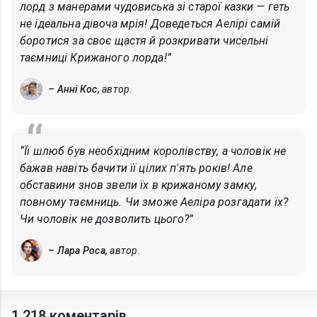
лорд з манерами чудовиська зі старої казки — геть
не ідеальна дівоча мрія! Доведеться Аелірі самій
боротися за своє щастя й розкривати чисельні
таємниці Крижаного лорда!”
– Анні Кос,
автор.
“Її шлюб був необхідним королівству, а чоловік не
бажав навіть бачити її цілих п'ять років! Але
обставини знов звели їх в крижаному замку,
повному таємниць. Чи зможе Аеліра розгадати їх?
Чи чоловік не дозволить цього?”
– Лара Роса,
автор.
1 218 коментарів