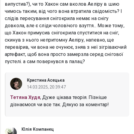
випустив?), чи то Хакон сам вколов Аеліру в шию
чимось таким, від чого вона втратила свідомість? І
слідів пересування снігокрила немає на снігу
довкола, але є сліди чоловічого взуття... Може тому,
що Хакон примусив снігокрила спуститися на сніг,
скинув з нього непритомну Аеліру, напевно, ще
перевірив, чи вона не очунює, зняв з неї зігріваючий
артефакт, щоб вона просто замерзла серед снігової
пустелі. а сам повернувся в палац?
Кристина Асецька
14.03.2025, 20:39:47
Тетяна Худя
, Дуже цікава теорія. Пізніше
дізнаємося чи все так. Дякую за коментар!
Юлія Компанец