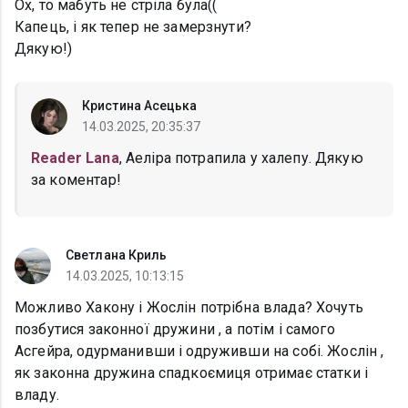
Ох, то мабуть не стріла була((
Капець, і як тепер не замерзнути?
Дякую!)
Кристина Асецька
14.03.2025, 20:35:37
Reader Lana
, Аеліра потрапила у халепу. Дякую
за коментар!
Светлана Криль
14.03.2025, 10:13:15
Можливо Хакону і Жослін потрібна влада? Хочуть
позбутися законної дружини , а потім і самого
Асгейра, одурманивши і одруживши на собі. Жослін ,
як законна дружина спадкоємиця отримає статки і
владу.