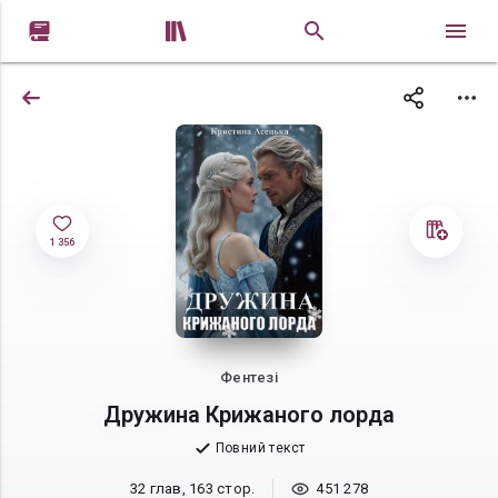


1 356
Фентезі
Дружина Крижаного лорда
Повний текст
32 глав, 163 стор.
451 278