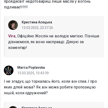
пройдисвіт недотовариш лише масла у вогонь
підливає!!!!!!
Кристина Асецька
13.03.2025, 23:37:26
Vira
, Офіційно Жослін не володіє магією. Пізніше
дізнаємося, як воно насправді. Дякую за
коментар!
Mariia Poplavska
13.03.2025, 10:43:39
І не згадує, що торкалась його, коли він спав..І про
яких дітей мова? Як він може робити пропозицію
іншій, коли одружений?