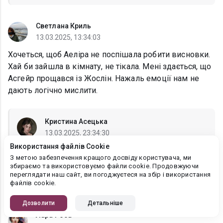
Светлана Криль
13.03.2025, 13:34:03
Хочеться, щоб Аеліра не поспішала робити висновки.
Хай би зайшла в кімнату, не тікала. Мені здається, що
Асгейр прощався із Жослін. Нажаль емоції нам не
дають логічно мислити.
Кристина Асецька
13.03.2025, 23:34:30
Використання файлів Cookie
Светлана Криль
, Емоції вихром гуляють у серці.
З метою забезпечення кращого досвіду користувача, ми
Пізніше дізнаємося, що насправді робив Асгейр з
збираємо та використовуємо файли cookie. Продовжуючи
Жослін. Дякую за коментар!
переглядати наш сайт, ви погоджуєтеся на збір і використання
файлів cookie.
Дозволити
Детальніше
Лара Роса