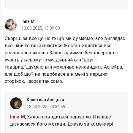
Inna M
13.03.2025, 13:39:09
Скоріш за все це не те що ми думаємо, але виглядає
все ніби то він зізнається Жослін. Здається все
сплановано якось і Хакон приймає безпосередню
участь у всьому тому...дивний він "друг і
товариш"..думаю він можливо ненавидить Асгейра,
але щоб що? не подобався він мені з перших
сторінок, і зараз так само.
Кристина Асецька
13.03.2025, 23:34:59
Inna M
, Хакон поводиться підозріло. Пізніше
дізнаємося його мотиви. Дякую за коментар!