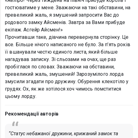
«Аеліро! Через тиждень на північ прибуде король і
гостюватиме у мене. Зважаючи на такі обставини, на
превеликий жаль, я змушений запросити Вас до
родового замку Айсменів. Завтра за Вами прибуде
екіпаж. Асгейр Айсмен!»
Прочитавши таке, дівчина перевернула сторінку. Це
все. Більше нічого написаного не було. За п’ять років
її вшанували честю єдиного листа, який більше
нагадував записку. Зі сльозами на очах, ще раз
пробіглася по словах. Зважаючи на обставини,
превеликий жаль, змушений! Зарозумілого лорда
змусили згадати про дружину. Обурення клекотіло у
грудях. Ох, як же хотілося хоч чимось помститися
цьому лорду.
Рекомендації авторів
“Статус небажаної дружини, крижаний замок та