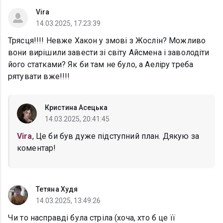
Vira
14.03.2025, 17:23:39
Трясця!!!! Невже Хакон у змові з Жослін? Можливо
вони вирішили завести зі світу Айсмена і заволодіти
його статками? Як би там не було, а Аеліру треба
рятувати вже!!!!
Кристина Асецька
14.03.2025, 20:41:45
Vira
, Це би був дуже підступний план. Дякую за
коментар!
Тетяна Худя
14.03.2025, 13:49:26
Чи то насправді була стріла (хоча, хто б це її