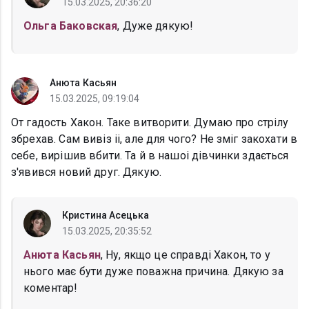
15.03.2025, 20:36:20
Ольга Баковская
, Дуже дякую!
Анюта Касьян
15.03.2025, 09:19:04
От гадость Хакон. Таке витворити. Думаю про стрілу
збрехав. Сам вивіз іі, але для чого? Не зміг закохати в
себе, вирішив вбити. Та й в нашоі дівчинки здається
з'явився новий друг. Дякую.
Кристина Асецька
15.03.2025, 20:35:52
Анюта Касьян
, Ну, якщо це справді Хакон, то у
нього має бути дуже поважна причина. Дякую за
коментар!