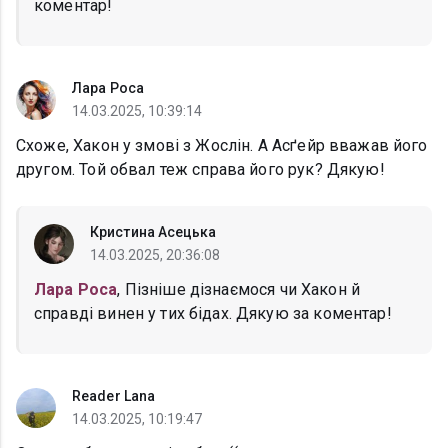
коментар!
Лара Роса
14.03.2025, 10:39:14
Схоже, Хакон у змові з Жослін. А Асґейр вважав його
другом. Той обвал теж справа його рук? Дякую!
Кристина Асецька
14.03.2025, 20:36:08
Лара Роса
, Пізніше дізнаємося чи Хакон й
справді винен у тих бідах. Дякую за коментар!
Reader Lana
14.03.2025, 10:19:47