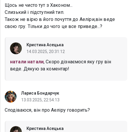
Щось не чисто тут з Хаконом...
Слизький і підступний тип.
Також не вірю в його почуття до Аеліри,він веде
свою гру. Тільки до чого це все приведе...?
Кристина Асецька
14.03.2025, 20:31:12
натали натали
, Скоро дізнаємося яку гру він
веде. Дякую за коментар!
Лариса Бондарчук
13.03.2025, 22:54:13
Сподіваюся, він про Аеліру говорить?
Кристина Асецька