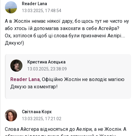
Reader Lana
13.03.2025, 17:48:54
А в Жослін немає ніякої дару, бо щось тут не чисто ну
або хтось їй допомагав закохати в себе Асгейра?
Ох, хотілося б щоб ці слова були призначені Аелірі....
Дякую!)
Кристина Асецька
13.03.2025, 23:38:09
Reader Lana
, Офіційно Жослін не володіє магією
Дякую за коментар!
Світлана Корх
13.03.2025, 17:21:02
Слова Айсгера відносяться до Аеліри, а не Жослін. А