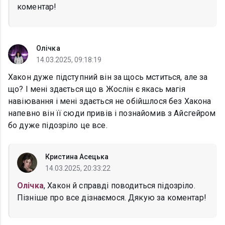
коментар!
Олічка
14.03.2025, 09:18:19
Хакон дуже підступний він за щось мститься, але за
що? І мені здається що в Жослін є якась магія
навіювання і мені здається не обійшлося без Хакона
напевно він її сюди привів і познайомив з Айсгейром
бо дуже підозріло це все.
Кристина Асецька
14.03.2025, 20:33:22
Олічка
, Хакон й справді поводиться підозріло.
Пізніше про все дізнаємося. Дякую за коментар!