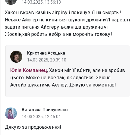
14.03.2025, 13:56:13
Хакон вкрав камінь зігріву і покинув її на смерть !
Невже Айсгер не киниться шукати дружину?І нарешті
задати питання Айсгеру-важніша дружина чі
Жослін,хай робить вибір а не морочіть голову!
Кристина Асецька
14.03.2025, 20:39:10
Юлія Компанец
, Хакон міг її вбити, але не зробив
цього. Може не все так, як здається. Звісно
Асгейр шукатиме Аеліру. Дякую за коментар!
Виталина Павлусенко
14.03.2025, 12:45:04
Дякую за продовження!