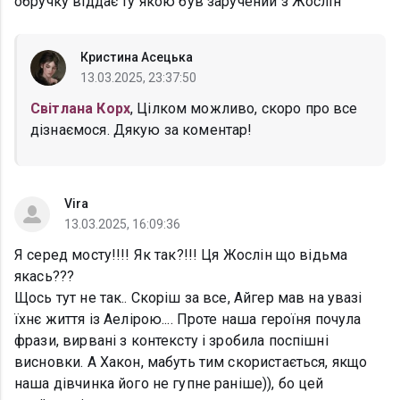
обручку віддає ту якою був заручений з Жослін
Кристина Асецька
13.03.2025, 23:37:50
Світлана Корх
, Цілком можливо, скоро про все
дізнаємося. Дякую за коментар!
Vira
13.03.2025, 16:09:36
Я серед мосту!!!! Як так?!!! Ця Жослін що відьма
якась???
Щось тут не так.. Скоріш за все, Айгер мав на увазі
їхнє життя із Аелірою.... Проте наша героїня почула
фрази, вирвані з контексту і зробила поспішні
висновки. А Хакон, мабуть тим скористається, якщо
наша дівчинка його не гупне раніше)), бо цей