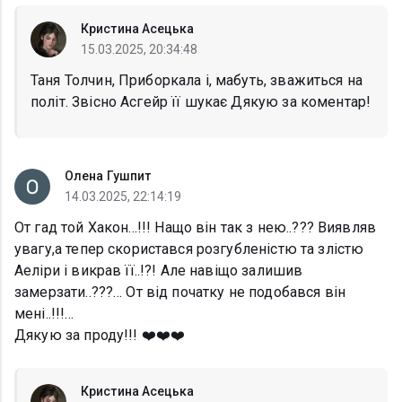
Кристина Асецька
15.03.2025, 20:34:48
Таня Толчин, Приборкала і, мабуть, зважиться на
політ. Звісно Асгейр її шукає Дякую за коментар!
Олена Гушпит
14.03.2025, 22:14:19
От гад той Хакон...!!! Нащо він так з нею..??? Виявляв
увагу,а тепер скористався розгубленістю та злістю
Аеліри і викрав її..!?! Але навіщо залишив
замерзати..???… От від початку не подобався він
мені..!!!…
Дякую за проду!!! ❤️❤️❤️
Кристина Асецька