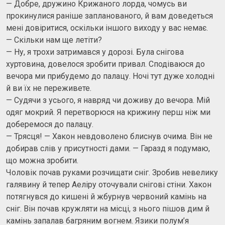
— Добре, дружино Крижаного лорда, чомусь ви
прокинулися раніше запланованого, й вам доведеться
мені довіритися, оскільки іншого виходу у вас немає.
— Скільки нам ще летіти?
— Ну, я трохи затримався у дорозі. Була снігова
хуртовина, довелося зробити привал. Сподіваюся до
вечора ми прибудемо до палацу. Ночі тут дуже холодні
й ви їх не переживете.
— Судячи з усього, я навряд чи доживу до вечора. Мій
одяг мокрий. Я перетворюся на крижину перш ніж ми
доберемося до палацу.
— Трясця! — Хакон невдоволено блиснув очима. Він не
добирав слів у присутності дами. — Гаразд я подумаю,
що можна зробити.
Чоловік почав руками розчищати сніг. Зробив невелику
галявину й тепер Аеліру оточували снігові стіни. Хакон
потягнувся до кишені й жбурнув червоний камінь на
сніг. Він почав кружляти на місці, з нього пішов дим й
камінь запалав багряним вогнем. Язики полум’я