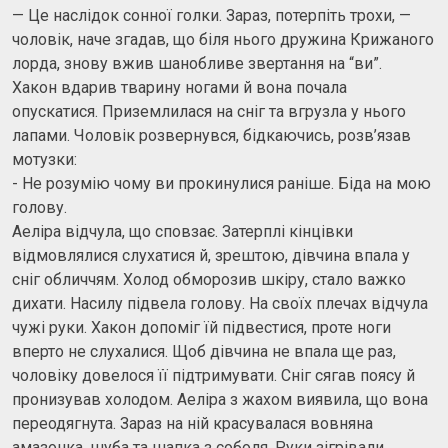
— Це наслідок сонної голки. Зараз, потерпіть трохи, —
чоловік, наче згадав, що біля нього дружина Крижаного
лорда, знову вжив шанобливе звертання на “ви”.
Хакон вдарив тварину ногами й вона почала
опускатися. Приземлилася на сніг та вгрузла у нього
лапами. Чоловік розвернувся, бідкаючись, розв’язав
мотузки:
- Не розумію чому ви прокинулися раніше. Біда на мою
голову.
Аеліра відчула, що сповзає. Затерплі кінцівки
відмовлялися слухатися й, зрештою, дівчина впала у
сніг обличчям. Холод обморозив шкіру, стало важко
дихати. Насилу підвела голову. На своїх плечах відчула
чужі руки. Хакон допоміг їй підвестися, проте ноги
вперто не слухалися. Щоб дівчина не впала ще раз,
чоловіку довелося її підтримувати. Сніг сягав поясу й
пронизував холодом. Аеліра з жахом виявила, що вона
переодягнута. Зараз на ній красувалася вовняна
амазонка, шуба та шапка з соболя. Руки зігрівали