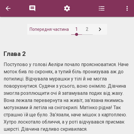






1
2
Попередня частина
Глава 2
Поступово у голові Аеліри почало прояснюватися. Наче
моток бив по скронях, а тупий біль пронизував аж до
потилиці. Відчувала мурашки у тілі й не могла
поворухнутися. Судячи з усього, воно оніміло. Дівчина
змогла розплющити очі й затамувала подих від жаху.
Вона лежала перевернута на живіт, зв’язана якимись
мотузками й летіла на cнігокрилі. Матінко рідна! Так
страшно їй ще було. Зв’язали, наче мішок з картоплею.
Хутро лоскотало обличчя, а у роті відчувався присмак
шерсті. Дівчина гидливо скривилася.