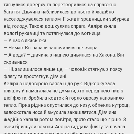
тягнулися доверху та перетворилися на справжнє
багаття. Дівчина наблизилася до нього й жадібно
насолоджувалася теплом. Її живіт зрадницьки забурчав
від голоду. Також дошкуляла спрага. Аеліра зняла
вологі рукавиці та потягнулася до вогнища:
— У нас є якась їжа.
— Немає. Всі запаси закінчилися ще вчора.
— А вода? – дівчина з надією дивилася на Хакона. Він
скривився:
— Ні, залишилося лише це, — чоловік стягнув з поясу
флягу та простягнув дівчині.
Аеліра з недовірою взяла її до рук. Відкоркувала
пляшку й намагалася не думати, хто перед нею пив з
цієї фляги. Зробила ковток й горло одразу наповнило
тепло. Гірка рідина опустилася до низу, обпекла нутрощі,
залоскотала носа й змусила закашлятися. Дівчина
жадібно хапала ротом повітря, проте стало ще гірше. З
очей бризнули сльози. Аеліра віддала флягу та почала
розмахувати долонею перед обличчям, в надії, що це