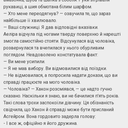
рукавиці, а шия обмотана білим шарфом.
— Хто мене переодягнув? — озвучила те, що зараз
найбільше її хвилювало.
— Ваші служниці. Я дав відповідні вказівки.
Аеліра відчула під ногами тверду поверхню й нарешті
змогла самостійно стояти. Відсунулася від чоловіка,
розвернулася та вчепилася у нього обурливим
поглядом. Невдоволено констатувала факт:
— Ви мене усипили.
— Я не мав вибору. Ви відмовилися від поїздки.
— Не відмовилася, а попросила надати докази, що ви
справді працюєте на мого чоловіка.
— Чоловіка? — Хакон розсміявся, — це надто гучно
сказано. Наскільки я знаю, ви не бачилися п’ять років.
Такі слова трохи заспокоїли дівчину. Ця обізнаність
свідчила, що Хакон й справді може бути присланий
Асгейром. Вона гордовито задерла голову:
- І все ж, офіційно я його дружина.