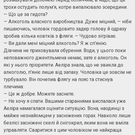
трохи остудить полум’я, котре випалювало зсередини.
— Що це за гидота?
— Алкоголь власного виробництва. Дуже міцний, — ніби
пишаючись, чоловік гордовито задер голову й одразу
зробив кілька ковтків з фляги. — Чудово зігріває.
— Ви дали мені міцний алкоголь? Я ж сп’янію.
Дівчина не приховувала обурення. Води, у цього поки
неповажного джентльмена немає, зате є алкоголь. Он
які у нього пріоритети. Аеліра знала, що не звикла до
алкоголю, п’яніє лише від запаху. Чоловіка це зовсім не
турбувало. Він почепив флягу на пояс та стиснув
плечима:
— Це ж добре. Можете заснете.
— Не хочу я спати. Вашими стараннями виспалася уже.
Аеліра намагалася оцінити ситуацію. Вона, наодинці з
майже незнайомцем у засніжених горах. Навколо лише
безлісі засніжені скелі й снігокрил, яким вона не вміла
управляти. Сваритися з цим чоловіком не найкраща