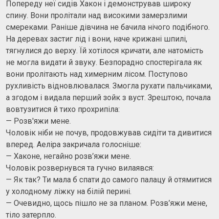
Попереду неї сидів Хакон і демонстрував широку
спину. Вони пролітали над високими замерзлими
смереками. Раніше дівчина не бачила нічого подібного.
На деревах застиг лід і вони, наче крижані шпилі,
тягнулися до верху. Їй хотілося кричати, але натомість
не могла видати й звуку. Безпорадно спостерігала як
вони пролітають над химерним лісом. Поступово
рухливість відновлювалася. Змогла рухати пальчиками,
а згодом і видала перший зойк з вуст. Зрештою, почала
вовтузитися й тихо прохрипіла:
— Розв'яжи мене.
Чоловік ніби не почув, продовжував сидіти та дивитися
вперед. Аеліра закричала голосніше:
— Хаконе, негайно розв’яжи мене.
Чоловік розвернувся та гучно вилаявся:
— Як так? Ти мала б спати до самого палацу й отямитися
у холодному ліжку на білій перині.
— Очевидно, щось пішло не за планом. Розв’яжи мене,
тіло затерпло.