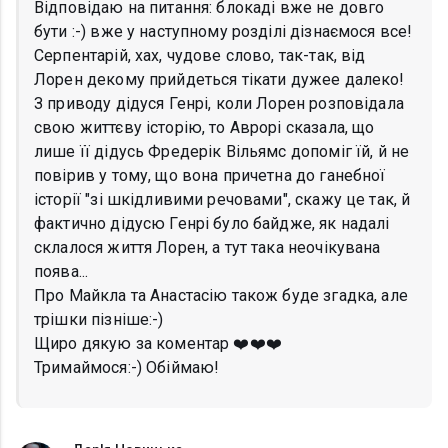
Відповідаю на питання: блокаді вже не довго
бути :-) вже у наступному розділі дізнаємося все!
Серпентарій, хах, чудове слово, так-так, від
Лорен декому прийдеться тікати дужее далеко!
З приводу дідуся Генрі, коли Лорен розповідала
свою життєву історію, то Аврорі сказала, що
лише її дідусь Фредерік Вільямс допоміг їй, й не
повірив у тому, що вона причетна до ганебної
історії "зі шкідливими речовами", скажу це так, й
фактично дідусю Генрі було байдже, як надалі
склалося життя Лорен, а тут така неочікувана
поява...
Про Майкла та Анастасію також буде згадка, але
трішки пізніше:-)
Щиро дякую за коментар ❤️❤️❤️
Тримаймося:-) Обіймаю!