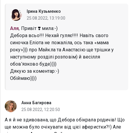
Ірина Кузьменко
25.08.2022, 13:19:00
Аля
, Привіт ❣️ мила:-)
Дебора всьо!!! Нехай гуляє!!!! Навіть свого
синочка Еліота не пожаліла, ось така «мама
року»))) про Майкла та Анастасію ще трішки у
наступному розділі розповім) й весілля
обов’язково буде))))
Дякую за коментар:-)
Обіймаю))))
Анна Багирова
25.08.2022, 12:20:50
А я й не здивована, що Дебора обікрала родичів! Що
ще можна було очікувати від цієї аферистки?!) Але