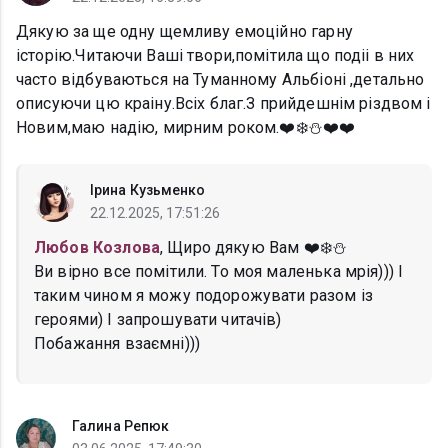
Дякую за ще одну щемливу емоційно гарну
історію.Читаючи Ваші твори,помітила що подіі в них
часто відбуваються на Туманному Альбіоні ,детально
описуючи цю краіну.Всіх благ.З прийдешнім різдвом і
Новим,маю надію, мирним роком.❤️❄️⛄️❤️❤️
Ірина Кузьменко
22.12.2025, 17:51:26
Любов Козлова
, Щиро дякую Вам ❤️❄️⛄️
Ви вірно все помітили. То моя маленька мрія))) І
таким чином я можу подорожувати разом із
героями) І запрошувати читачів)
Побажання взаємні)))
Галина Репюк