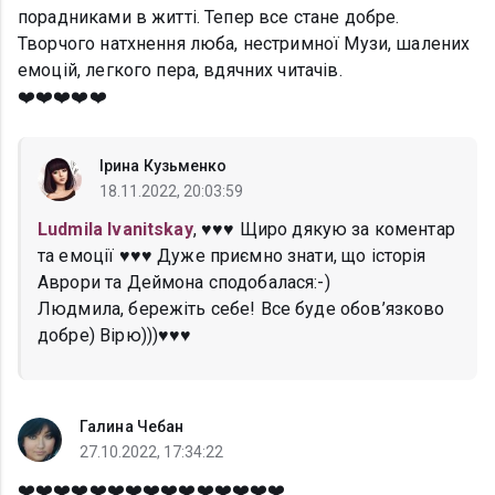
порадниками в житті. Тепер все стане добре.
Творчого натхнення люба, нестримної Музи, шалених
емоцій, легкого пера, вдячних читачів.
❤️❤️❤️❤️❤️
Ірина Кузьменко
18.11.2022, 20:03:59
Ludmila Ivanitskay
, ♥️♥️♥️ Щиро дякую за коментар
та емоції ♥️♥️♥️ Дуже приємно знати, що історія
Аврори та Деймона сподобалася:-)
Людмила, бережіть себе! Все буде обов’язково
добре) Вірю)))♥️♥️♥️
Галина Чебан
27.10.2022, 17:34:22
❤️❤️❤️❤️❤️❤️❤️❤️❤️❤️❤️❤️❤️❤️❤️