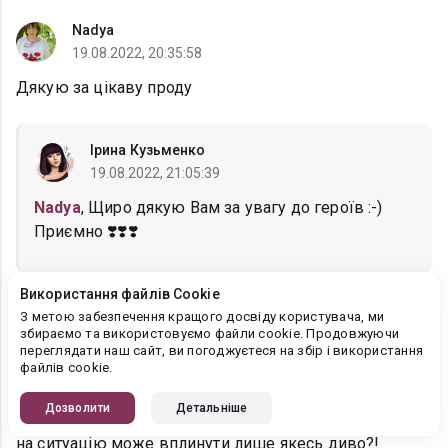
Nadya
19.08.2022, 20:35:58
Дякую за цікаву проду
Ірина Кузьменко
19.08.2022, 21:05:39
Nadya
, Щиро дякую Вам за увагу до героїв :-)
Приємно ❣️❣️❣️
Використання файлів Cookie
Аля
З метою забезпечення кращого досвіду користувача, ми
збираємо та використовуємо файли cookie. Продовжуючи
19.08.2022, 15:11:28
переглядати наш сайт, ви погоджуєтеся на збір і використання
файлів cookie.
Привіт, моя люба)) Оце шквал емоцій!! Бідна
Аврора... Люто(( То Деймон ось так і надалі буде
Дозволити
Детальніше
тримати дистанцію? Ні, це нас не влаштовує! Невже
на ситуацію може вплинути лише якесь диво?!