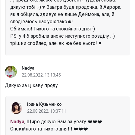
дякую тобі :-) ♥️ Завтра буде продочка, й Аврора,
як я обіцяла, здивує не лише Деймона, але, й
сподіваюсь нас усіх також!
Обіймаю! Тихого та спокійного дня:-)
P.S. у Фб зробила анонс наступного розділу :-)
трішки спойлер, але, як же без нього! ♥️
Nadya
22.08.2022, 13:13:45
Дякую за цікаву проду
Ірина Кузьменко
22.08.2022, 13:37:11
Nadya
, Щиро дякую Вам за увагу ❤️❤️❤️
Спокійного та тихого дня!!! ❤️❤️❤️