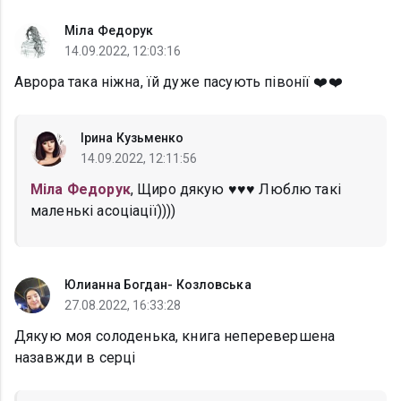
Міла Федорук
14.09.2022, 12:03:16
Аврора така ніжна, їй дуже пасують півонії ❤️❤️
Ірина Кузьменко
14.09.2022, 12:11:56
Міла Федорук
, Щиро дякую ♥️♥️♥️ Люблю такі
маленькі асоціації))))
Юлианна Богдан- Козловська
27.08.2022, 16:33:28
Дякую моя солоденька, книга неперевершена
назавжди в серці