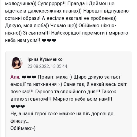
молодчинка)) Суперрррр!! Правда і Деймон не
відстає в далекосяжних планах)) Нарешті відпущено
останні образи! А весілля взагалі не проблема))
Дякую, моя люба)) Чекаю ще)) Обіймаю ніжно-
ніжно)) Зі святом!!! Найскорішої перемоги і мирного
неба нам усім!! ❤️❤️❤️
Ірина Кузьменко
23.08.2022, 13:05:44
Аля
, ❤️❤️❤️ Привіт. мила:-) Щиро дякую за твої
емоції та натхнення :-) Саме так, й нехай весь світ
почекає!!! Гарного та спокійного дня!!! Також
вітаю зі святом!!! Мирного неба всім нам!!!
❤️❤️❤️
Ну, а наші герої вже майже на пів дорозі до
фіналу...
Обіймаю:-)