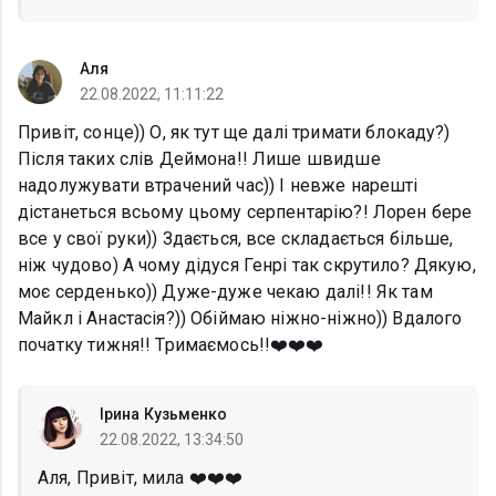
Аля
22.08.2022, 11:11:22
Привіт, сонце)) О, як тут ще далі тримати блокаду?)
Після таких слів Деймона!! Лише швидше
надолужувати втрачений час)) І невже нарешті
дістанеться всьому цьому серпентарію?! Лорен бере
все у свої руки)) Здається, все складається більше,
ніж чудово) А чому дідуся Генрі так скрутило? Дякую,
моє серденько)) Дуже-дуже чекаю далі!! Як там
Майкл і Анастасія?)) Обіймаю ніжно-ніжно)) Вдалого
початку тижня!! Тримаємось!!❤️❤️❤️
Ірина Кузьменко
22.08.2022, 13:34:50
Аля, Привіт, мила ❤️❤️❤️