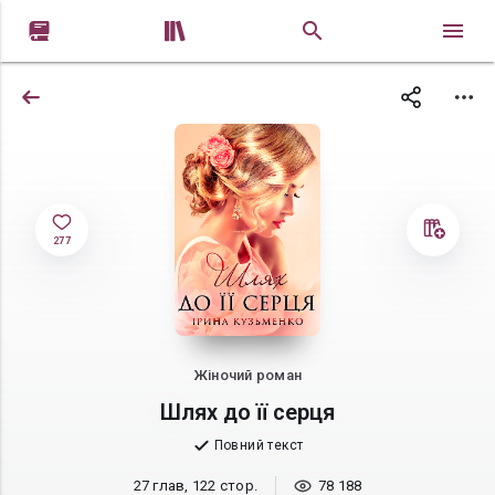


277
Жіночий роман
Шлях до її серця
Повний текст
27 глав, 122 стор.
78 188