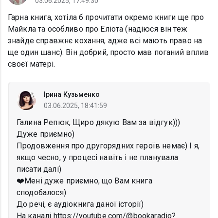
03.06.2025, 17:49:30
Гарна книга, хотіла б прочитати окремо книги ще про
Майкла та особливо про Еліота (надіюся він теж
знайде справжнє кохання, адже всі мають право на
ще один шанс). Він добрий, просто мав поганий вплив
своєї матері.
Ірина Кузьменко
03.06.2025, 18:41:59
Галина Репюк, Щиро дякую Вам за відгук)))
Дуже приємно)
Продовження про другорядних героїв немає) І я,
якщо чесно, у процесі навіть і не планувала
писати далі)
❤️Мені дуже приємно, що Вам книга
сподобалося)
До речі, є аудіокнига даної історії)
На каналі https://youtube.com/@bookaradio?