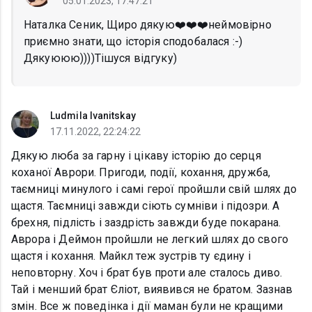
05.01.2023, 17:47:21
Наталка Сеник, Щиро дякую❤️❤️❤️неймовірно
приємно знати, що історія сподобалася :-)
Дякуююю))))Тішуся відгуку)
Ludmila Ivanitskay
17.11.2022, 22:24:22
Дякую люба за гарну і цікаву історію до серця
коханої Аврори. Пригоди, події, кохання, дружба,
таємниці минулого і самі герої пройшли свій шлях до
щастя. Таємниці завжди сіють сумніви і підозри. А
брехня, підлість і заздрість завжди буде покарана.
Аврора і Деймон пройшли не легкий шлях до свого
щастя і кохання. Майкл теж зустрів ту єдину і
неповторну. Хоч і брат був проти але сталось диво.
Тай і менший брат Єліот, виявився не братом. Зазнав
змін. Все ж поведінка і дії маман були не кращими