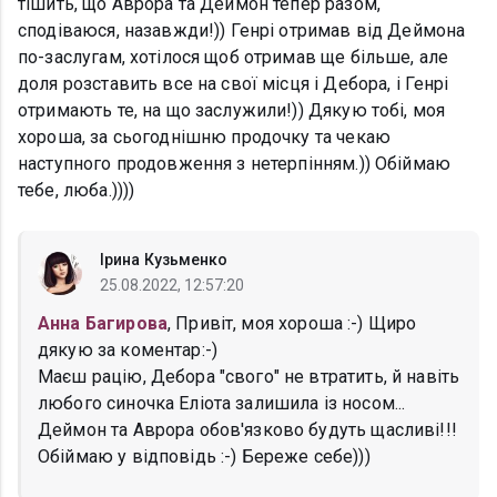
тішить, що Аврора та Деймон тепер разом,
сподіваюся, назавжди!)) Генрі отримав від Деймона
по-заслугам, хотілося щоб отримав ще більше, але
доля розставить все на свої місця і Дебора, і Генрі
отримають те, на що заслужили!)) Дякую тобі, моя
хороша, за сьогоднішню продочку та чекаю
наступного продовження з нетерпінням.)) Обіймаю
тебе, люба.))))
Ірина Кузьменко
25.08.2022, 12:57:20
Анна Багирова
, Привіт, моя хороша :-) Щиро
дякую за коментар:-)
Маєш рацію, Дебора "свого" не втратить, й навіть
любого синочка Еліота залишила із носом...
Деймон та Аврора обов'язково будуть щасливі!!!
Обіймаю у відповідь :-) Береже себе)))