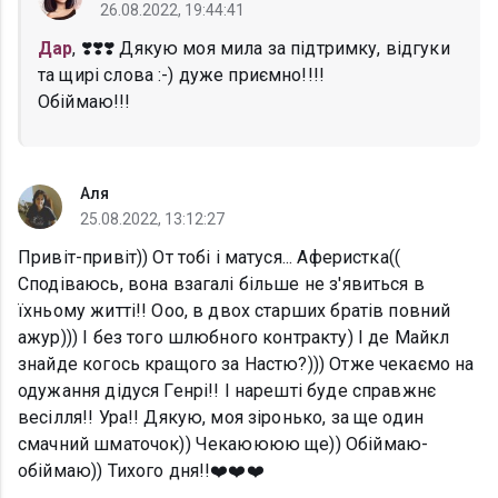
26.08.2022, 19:44:41
Дар
, ❣️❣️❣️ Дякую моя мила за підтримку, відгуки
та щирі слова :-) дуже приємно!!!!
Обіймаю!!!
Аля
25.08.2022, 13:12:27
Привіт-привіт)) От тобі і матуся... Аферистка((
Сподіваюсь, вона взагалі більше не з'явиться в
їхньому житті!! Ооо, в двох старших братів повний
ажур))) І без того шлюбного контракту) І де Майкл
знайде когось кращого за Настю?))) Отже чекаємо на
одужання дідуся Генрі!! І нарешті буде справжнє
весілля!! Ура!! Дякую, моя зіронько, за ще один
смачний шматочок)) Чекаюююю ще)) Обіймаю-
обіймаю)) Тихого дня!!❤️❤️❤️