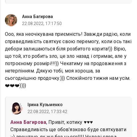
Анна Багирова
22.08.2022, 17:17:50
Ооо, яка неочікувана приємність! Завжди радію, коли
справедливість святкує свою перемогу, коли ось такі
дебори залишаються біля розбитого корита!)) Вірю,
що той, хто робить зло, це зло назад і отримає, але у
потроєному розмірі!!!)) Чекатиму на продовження з
нетерпінням. Дякую тобі, моя хороша, за
сьогоднішню продочку.))) Спокійного тижня нам усім.
❤️❤️❤️))))
Ірина Кузьменко
22.08.2022, 17:33:42
Анна Багирова
, Привіт, котику ♥️♥️♥️
Справедливість ще обов’язково буде святкувати
:-) зрештою, як же без цього!!!! Чудові слова,