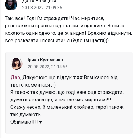
Дар'я Новицька
20.08.2022, 21:09:36
Так, все! Годі їм страждати! Час миритися,
розставляти крапки над і та жити щасливо. Вони ж
кохають один одного, це ж видно! Брехню відкинути,
все розказати і пояснити! Й буде їм щастя)))
Ірина Кузьменко
20.08.2022, 21:14:56
Дар
, Дякуююю ще відгук ❣️❣️❣️ Всміхаюся від
твого коментаря :-)
Я також так думаю, що годі вже оце страждати,
думати хтозна що, й настав час миритися!!!!
Скажу чесно, й маленький спойлер, герої також
так думають…
Обіймаю!!!! ♥️