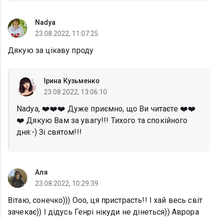
Nadya
23.08.2022, 11:07:25
Дякую за цікаву проду
Ірина Кузьменко
23.08.2022, 13:06:10
Nadya, ❤️❤️❤️ Дуже приємно, що Ви читаєте ❤️❤️
❤️ Дякую Вам за увагу!!! Тихого та спокійного
дня:-) Зі святом!!!
Аля
23.08.2022, 10:29:39
Вітаю, сонечко))) Ооо, ця пристрасть!! І хай весь світ
зачекає)) І дідусь Генрі нікуди не дінеться)) Аврора