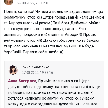
26.08.2022, 23:31:31
Привіт, сонечко! Читала з великим задоволенням цю
романтичну історію.) Дуже порадував фінал!) Деймон
та Аврора щасливі разом.) Та й брат Деймона Майкл
також зустрів свою половинку і, навіть, Еліот
змінився, попросив вибачення в Аврори!)) Просто
неймовірна історія!)) Дякую тобі, сонечко та бажаю
творчого натхнення і невтомної музи!!! Все буде
Україна!!! Бережи себе, люба!)))
Ірина Кузьменко
27.08.2022, 19:38:16
Анна Багирова
, Привіт, моя мила ❣️❣️❣️ Щиро
дякую тобі за підтримку, натхнення та щирість, це
неймовірно надихає та мотивує писати далі :-)
хотілося написати романтичну історію, сучасну
казку, адже сьогодення не дуже тішить, але все