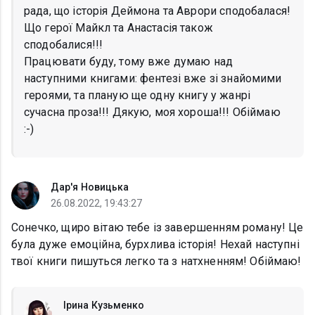
рада, що історія Деймона та Аврори сподобалася!
Що герої Майкл та Анастасія також
сподобалися!!!
Працювати буду, тому вже думаю над
наступними книгами: фентезі вже зі знайомими
героями, та планую ще одну книгу у жанрі
сучасна проза!!! Дякую, моя хороша!!! Обіймаю
:-)
Дар'я Новицька
26.08.2022, 19:43:27
Сонечко, щиро вітаю тебе із завершенням роману! Це
була дуже емоційна, бурхлива історія! Нехай наступні
твої книги пишуться легко та з натхненням! Обіймаю!
Ірина Кузьменко