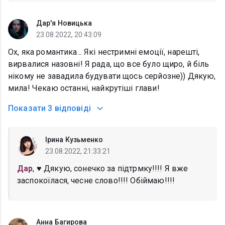
Дар'я Новицька
23.08.2022, 20:43:09
Ох, яка романтика... Які нестримні емоції, нарешті,
вирвалися назовні! Я рада, що все було щиро, й біль
нікому не завадила будувати щось серйозне)) Дякую,
мила! Чекаю останні, найкрутіші глави!
Показати
3 відповіді
Ірина Кузьменко
23.08.2022, 21:33:21
Дар
, ♥️ Дякую, сонечко за підтрмку!!!! Я вже
заспокоїлася, чесне слово!!!! Обіймаю!!!!
Анна Багирова