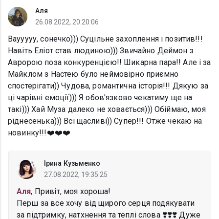
Аля
26.08.2022, 20:20:06
Ваууууу, сонечко))) Суцільне захоплення і позитив!!!
Навіть Еліот став людиною))) Звичайно Деймон з
Авророю поза конкуренцією!! Шикарна пара!! Але і за
Майклом з Настею було неймовірно приємно
спостерігати)) Чудова, романтична історія!!! Дякую за
ці чарівні емоції))) Я обов'язково чекатиму ще на
такі))) Хай Муза далеко не ховається))) Обіймаю, моя
ріднесенька))) Всі щасливі)) Супер!!! Отже чекаю на
новинку!!!❤️❤️❤️
Ірина Кузьменко
27.08.2022, 19:35:25
Аля
, Привіт, моя хороша!
Перш за все хочу від щирого серця подякувати
за підтримку, натхнення та теплі слова ❣️❣️❣️ Дуже