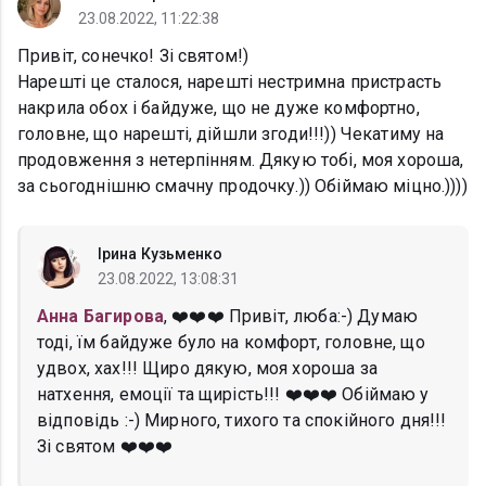
23.08.2022, 11:22:38
Привіт, сонечко! Зі святом!)
Нарешті це сталося, нарешті нестримна пристрасть
накрила обох і байдуже, що не дуже комфортно,
головне, що нарешті, дійшли згоди!!!)) Чекатиму на
продовження з нетерпінням. Дякую тобі, моя хороша,
за сьогоднішню смачну продочку.)) Обіймаю міцно.))))
Ірина Кузьменко
23.08.2022, 13:08:31
Анна Багирова
, ❤️❤️❤️ Привіт, люба:-) Думаю
тоді, їм байдуже було на комфорт, головне, що
удвох, хах!!! Щиро дякую, моя хороша за
натхення, емоції та щирість!!! ❤️❤️❤️ Обіймаю у
відповідь :-) Мирного, тихого та спокійного дня!!!
Зі святом ❤️❤️❤️