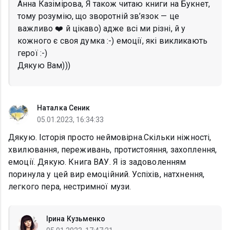
Анна Казімірова, Я також читаю книги на Букнет,
тому розумію, що зворотній зв’язок — це
важливо ❤️ й цікаво) адже всі ми різні, й у
кожного є своя думка :-) емоції, які викликають
герої :-)
Дякую Вам)))
Наталка Сеник
05.01.2023, 16:34:33
Дякую. Історія просто неймовірна.Скільки ніжності,
хвилювання, переживань, протистояння, захоплення,
емоції. Дякую. Книга ВАУ. Я із задоволенням
поринула у цей вир емоційний. Успіхів, натхнення,
легкого пера, нестримної музи.
Ірина Кузьменко