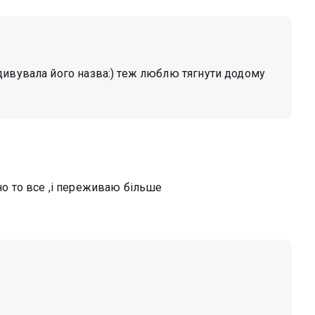
дивувала його назва:) теж люблю тягнути додому
шно то все ,і переживаю більше