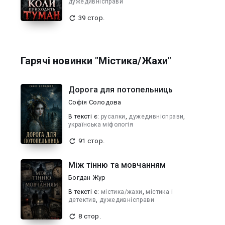
дужедивнісправи
39 стор.
Гарячі новинки "Містика/Жахи"
Дорога для потопельниць
Софія Солодова
В текcті є:
русалки
,
дужедивнісправи
,
українська міфологія
91 стор.
Між тінню та мовчанням
Богдан Жур
В текcті є:
містика/жахи
,
містика і
детектив
,
дужедивнісправи
8 стор.