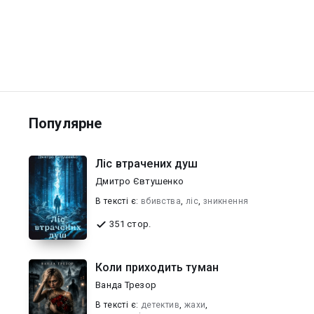
Популярне
Ліс втрачених душ
Дмитро Євтушенко
В текcті є:
вбивства
,
ліс
,
зникнення
351 стор.
Коли приходить туман
Ванда Трезор
В текcті є:
детектив
,
жахи
,