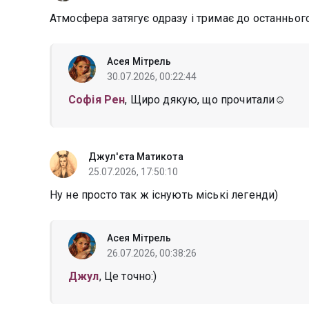
Атмосфера затягує одразу і тримає до останнього
Асея Мітрель
30.07.2026, 00:22:44
Софія Рен
, Щиро дякую, що прочитали☺️
Джул'єта Матикота
25.07.2026, 17:50:10
Ну не просто так ж існують міські легенди)
Асея Мітрель
26.07.2026, 00:38:26
Джул
, Це точно:)