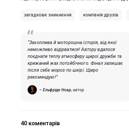
загадкове зникнення
компанія друзів
“Захоплива й моторошна історія, від якої
неможливо відірватися! Автору вдалося
поєднати теплу атмосферу щирої дружби та
крижаний жах потойбічного. Фінал залишає
після себе мороз по шкірі. Щиро
рекомендую!”
– Ельфріде Ноар,
автор.
40 коментарів