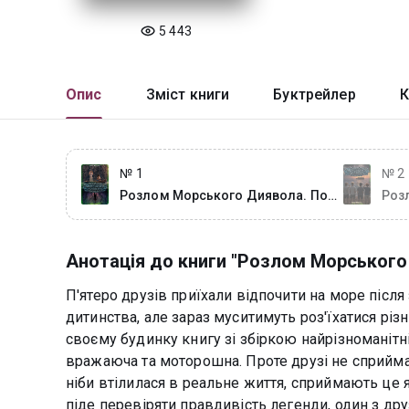
5 443
Опис
Зміст книги
Буктрейлер
К
№ 1
№ 2
Розлом Морського Диявола. По
Роз
той бік.
Пер
Анотація до книги "Розлом Морського
П'ятеро друзів приїхали відпочити на море після 
дитинства, але зараз муситимуть роз'їхатися різн
своєму будинку книгу зі збіркою найрізноманітн
вражаюча та моторошна. Проте друзі не сприймаю
ніби втілилася в реальне життя, сприймають це я
піде перевіряти правдивість легенди, один з дру