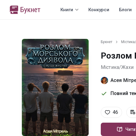
Книги
Конкурси
Блоги
Букнет
Містика
Розлом 
Містика/Жахи
Асея Мітр
Повний тек
46
Чита