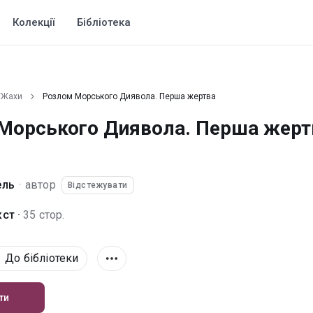
Колекції
Бібліотека
/Жахи
Розлом Морського Диявола. Перша жертва
Морського Диявола. Перша жерт
ель
·
автор
Відстежувати
ст ·
35 стор.
До бібліотеки
ти