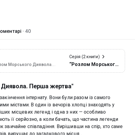
оментарі ·
40
Серія (2 книги)
“Розлом Морського
лом Морського Диявола.
ша жертва
Диявола”
 Диявола. Перша жертва"
закінчення інтернату. Вони були разом із самого
ими містами. В один із вечорів хлопці знаходять у
іших місцевих легенд і одна з них — особливо
ть її серйозно, а коли бачать, що частина легенди
к звичайне співпадіння. Вирішивши на спір, хто саме
зів вирушає до загадкового місця...