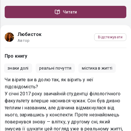
Читати
Любисток
Відстежувати
Автор
Про книгу
знаки долі
реальні почуття
містика в житті
Чи вірите ви в долю так, як вірить у неї
підсвідомість?
У січні 2017 року звичайній студентці філологічного
факультету вперше наснився чужак. Сон був дивно
теплим і названим, але дівчина відмахнулася від
нього, зарившись у конспекти. Проте незнайомець
повернувся знову — влітку, у другому сні, який
змусив її шукати цей погляд уже в реальному житті,