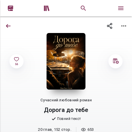


56
Сучасний любовний роман
Дорога до тебе
Повний текст
20 глав, 152 стор.
653