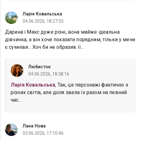
Ларія Ковальська
04.06.2026, 18:27:55
Дарина і Макс дуже різні, вона майже ідеальна
дівчинка, а він хоче показати порядним, тільки у мене
є сумніви... Хоч би не образив її...
Любисток
04.06.2026, 18:38:16
Ларія Ковальська
, Так, це персонажі фактично з
різних світів, але доля звела їх разом на певний
час..
Лана Нова
03.06.2026, 17:10:46