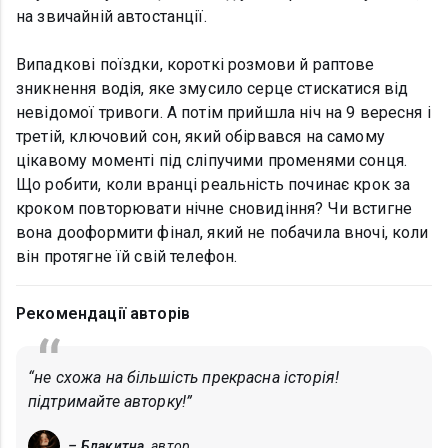
на звичайній автостанції.
Випадкові поїздки, короткі розмови й раптове
зникнення водія, яке змусило серце стискатися від
невідомої тривоги. А потім прийшла ніч на 9 вересня і
третій, ключовий сон, який обірвався на самому
цікавому моменті під сліпучими променями сонця.
Що робити, коли вранці реальність починає крок за
кроком повторювати нічне сновидіння? Чи встигне
вона дооформити фінал, який не побачила вночі, коли
він протягне їй свій телефон.
Рекомендації авторів
“не схожа на більшість прекрасна історія!
підтримайте авторку!”
– Блакитна,
автор.