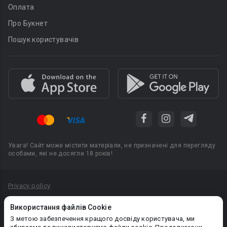
Оплата
Про Букнет
Пошук користувачів
Увага! Сайт може містити матеріали, не призначені для перегляду
особами, які не досягли 18 років!
Privacy policy
Угода користувача
Використання файлів Cookie
Політика конфіденційності
З метою забезпечення кращого досвіду користувача, ми