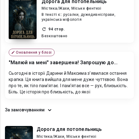
Дорога для потопельниць
Містика/Жахи, Міське фентезі
В текcті є::
русалки, дужедивнісправи,
українська міфологія
94 стор.
Безкоштовно
Оновлення у блозі
"Малюй на мені" завершена! Запрошую до
читання! ❤
Сьогодні в історії Дарини й Максима з’явилася остання
крапка. Ця книга вийшла для мене дуже чуттєвою. Вона
про те, як тіло пам’ятає. І пам'ятає все — рух, близькість.
Біль. Це історія про близькість, до якої
За замовчуванням
Дорога для потопельниць
Містика/Жахи, Міське фентезі