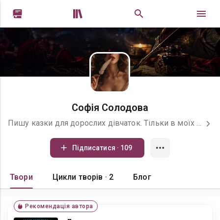


Софія Солодова
Пишу казки для дорослих дівчаток. Тільки в моїх казках принци не завжди приходять вчасно, дракони часто носять дорогі костюми, а героїням доводиться спочатку рятувати себе самим — перш ніж дозволити комусь бути поруч. Тут є романтика, і містика, інтрига, slow burn, чуттєвість без вульгарності й трохи темряви, у якій усе одно знаходиться світло. Якщо вам подобаються дорослі романтичні історії або ж цікаві, напружені сюжети — вам сюди. Тут ви знайдете і те, й інше. Люблю вас! ❤️
Підписатися · 109
Твори
Цикли творів · 2
Блог
Рекомендація автора