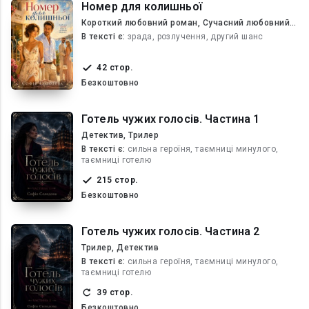
Номер для колишньої
Короткий любовний роман, Сучасний любовний
роман
В текcті є:
зрада, розлучення, другий шанс
42 стор.
Безкоштовно
Готель чужих голосів. Частина 1
Детектив, Трилер
В текcті є:
сильна героїня, таємниці минулого,
таємниці готелю
215 стор.
Безкоштовно
Готель чужих голосів. Частина 2
Трилер, Детектив
В текcті є:
сильна героїня, таємниці минулого,
таємниці готелю
39 стор.
Безкоштовно