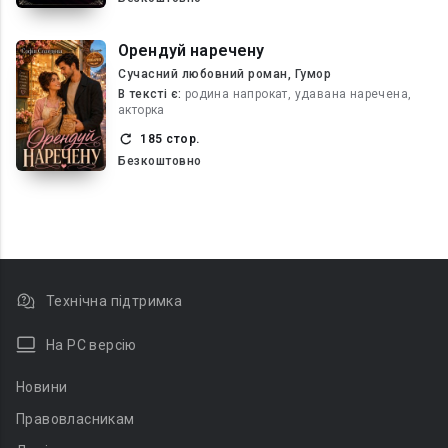
Орендуй наречену
Сучасний любовний роман, Гумор
В текcті є:
родина напрокат, удавана наречена,
акторка
185 стор.
Безкоштовно
Технічна підтримка
На PC версію
Новини
Правовласникам