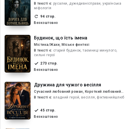
В текcті є:
русалки, дужедивнісправи, українська
міфологія
94 стор.
Безкоштовно
Будинок, що їсть імена
Містика/Жахи, Міське фентезі
В текcті є:
старий будинок, таємниці минулого,
сильні герої
273 стор.
Безкоштовно
Дружина для чужого весілля
Сучасний любовний роман, Короткий любовний
роман
В текcті є:
владний герой, весілля, фіктивнийшлюб
45 стор.
Безкоштовно