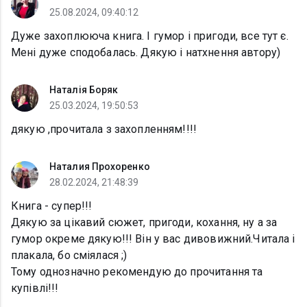
25.08.2024, 09:40:12
Дуже захоплююча книга. І гумор і пригоди, все тут є.
Мені дуже сподобалась. Дякую і натхнення автору)
Наталія Боряк
25.03.2024, 19:50:53
дякую ,прочитала з захопленням!!!!
Наталия Прохоренко
28.02.2024, 21:48:39
Книга - супер!!!
Дякую за цікавий сюжет, пригоди, кохання, ну а за
гумор окреме дякую!!! Він у вас дивовижний.Читала і
плакала, бо сміялася ;)
Тому однозначно рекомендую до прочитання та
купівлі!!!