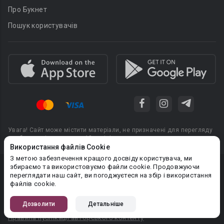
Про Букнет
Пошук користувачів
Увага! Сайт може містити матеріали, не призначені для перегляду
особами, які не досягли 18 років!
Використання файлів Cookie
З метою забезпечення кращого досвіду користувача, ми
збираємо та використовуємо файли cookie. Продовжуючи
Privacy policy
переглядати наш сайт, ви погоджуєтеся на збір і використання
файлів cookie.
Угода користувача
Політика конфіденційності
Дозволити
Детальніше
Правила публікації авторського контенту