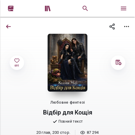


691
Любовне фентезі
Відбір для Кощія
Повний текст
20 глав, 200 стор.
87 294