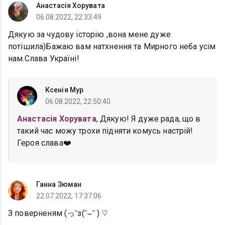
Анастасія Хорувата
06.08.2022, 22:33:49
Дякую за чудову історію ,вона мене дуже
потішила)Бажаю вам натхнення та Мирного неба усім
нам.Слава Україні!
Ксенія Мур
06.08.2022, 22:50:40
Анастасія Хорувата
, Дякую! Я дуже рада, що в
такий час можу трохи підняти комусь настрій!
Героя слава❤️
Ганна Зюман
22.07.2022, 17:37:06
З поверненям (っ˘з(˘⌣˘ ) ♡