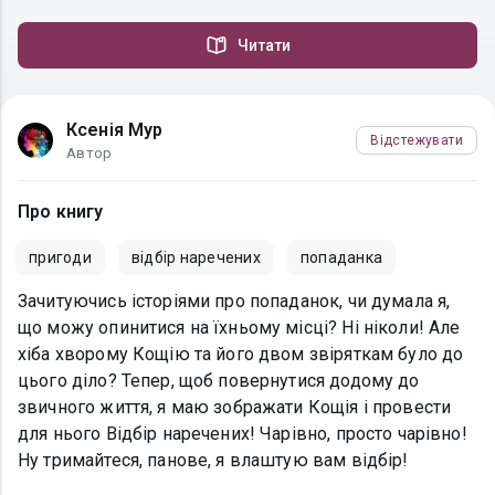
Читати
Ксенія Мур
Відстежувати
Автор
Про книгу
пригоди
відбір наречених
попаданка
Зачитуючись історіями про попаданок, чи думала я,
що можу опинитися на їхньому місці? Ні ніколи! Але
хіба хворому Кощію та його двом звіряткам було до
цього діло? Тепер, щоб повернутися додому до
звичного життя, я маю зображати Кощія і провести
для нього Відбір наречених! Чарівно, просто чарівно!
Ну тримайтеся, панове, я влаштую вам відбір!