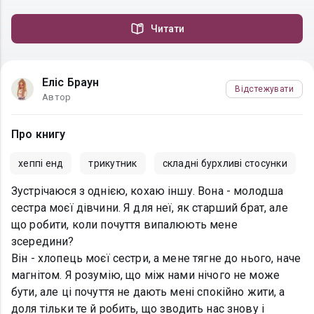
Читати
Еліс Браун
Відстежувати
Автор
Про книгу
хеппі енд
трикутник
складні бурхливі стосунки
Зустрічаюся з однією, кохаю іншу. Вона - молодша
сестра моєї дівчини. Я для неї, як старший брат, але
що робити, коли почуття випалюють мене
зсередини?
Він - хлопець моєї сестри, а мене тягне до нього, наче
магнітом. Я розумію, що між нами нічого не може
бути, але ці почуття не дають мені спокійно жити, а
доля тільки те й робить, що зводить нас знову і