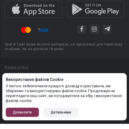
Увага! Сайт може містити матеріали, не призначені для перегляду
особами, які не досягли 18 років!
Privacy policy
Угода користувача
Використання файлів Cookie
Політика конфіденційності
З метою забезпечення кращого досвіду користувача, ми
збираємо та використовуємо файли cookie. Продовжуючи
Правила публікації авторського контенту
переглядати наш сайт, ви погоджуєтеся на збір і використання
файлів cookie.
PR-вiддiл: pr@booknet.com
Дозволити
Детальніше
© 2026 Booknet. Всі права захищено.
Narva mnt 5, Tallinn 10117, Естонія