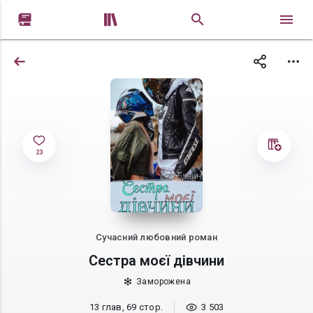


23
Сучасний любовний роман
Сестра моєї дівчини
Заморожена
13 глав, 69 стор.
3 503