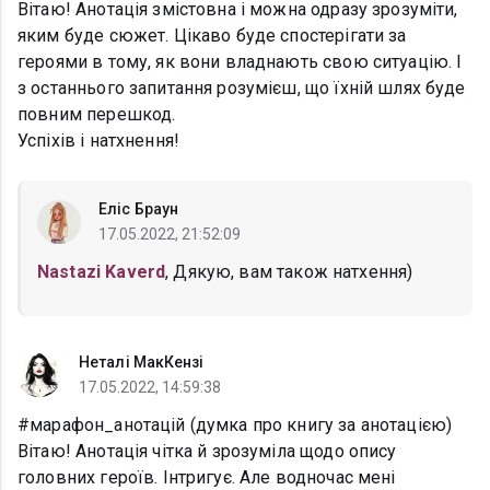
Вітаю! Анотація змістовна і можна одразу зрозуміти,
яким буде сюжет. Цікаво буде спостерігати за
героями в тому, як вони владнають свою ситуацію. І
з останнього запитання розумієш, що їхній шлях буде
повним перешкод.
Успіхів і натхнення!
Еліс Браун
17.05.2022, 21:52:09
Nastazi Kaverd
, Дякую, вам також натхення)
Неталі МакКензі
17.05.2022, 14:59:38
#марафон_анотацій (думка про книгу за анотацією)
Вітаю! Анотація чітка й зрозуміла щодо опису
головних героїв. Інтригує. Але водночас мені