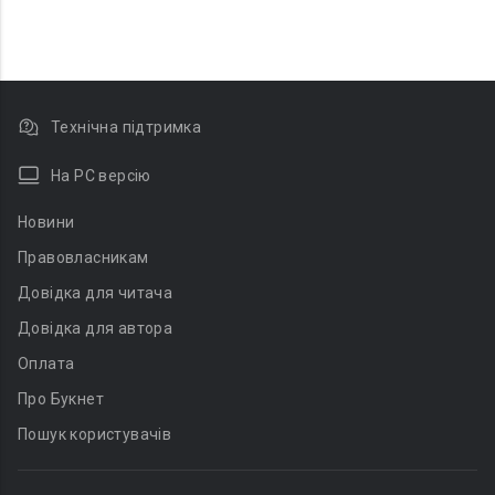
Технічна підтримка
На PC версію
Новини
Правовласникам
Довідка для читача
Довідка для автора
Оплата
Про Букнет
Пошук користувачів