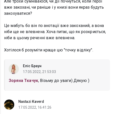
Але трохи сумніваюся, чи дії почнуться, коли герої
вже закохані, чи раніше і у книзі вони якраз будуть
закохуватися?
Це мабуть бо він по анотації вже закоханий, а вона
ніби ще не впевнена. Хоча питає, що як розкриється,
ніби в цьому реченні вже впевнена.
Хотілося б розуміти краще цю "точку відліку".
Еліс Браун
17.05.2022, 21:53:03
Зоряна Ткачук
, Візьму до уваги) Дякую )
Nastazi Kaverd
17.05.2022, 16:41:26