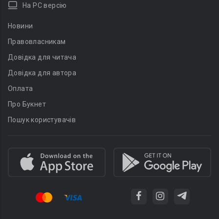
На PC версію
Новини
Правовласникам
Довідка для читача
Довідка для автора
Оплата
Про Букнет
Пошук користувачів