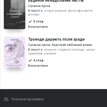
Будинок ненадісланих листів
Сучасна проза
В текcті є:
історія кохання, філософія життя,
містика
5 стор.
Безкоштовно
Троянди дарують після зради
Сучасна проза, Короткий любовний роман
В текcті є:
кохання з першого погляду, сильні
характери, кохання
4 стор.
Безкоштовно
Технічна підтримка