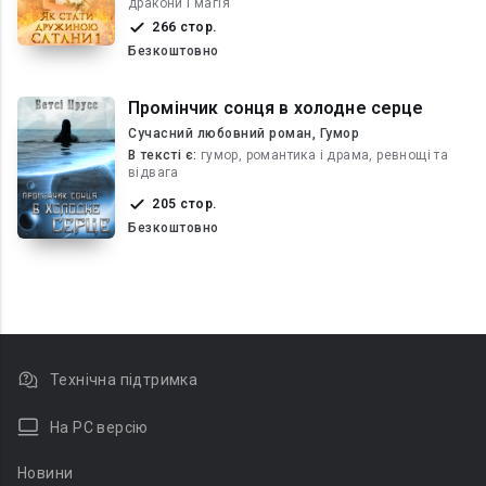
дракони і магія
266 стор.
Безкоштовно
Промінчик сонця в холодне серце
Сучасний любовний роман, Гумор
В текcті є:
гумор, романтика і драма, ревнощі та
відвага
205 стор.
Безкоштовно
Технічна підтримка
На PC версію
Новини