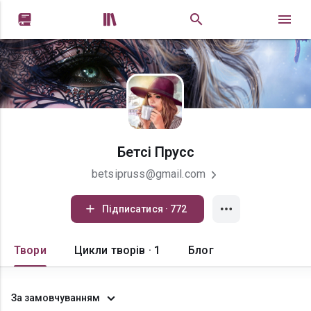


Бетсі Прусс
betsipruss@gmail.com
Підписатися · 772
Твори
Цикли творів · 1
Блог
За замовчуванням