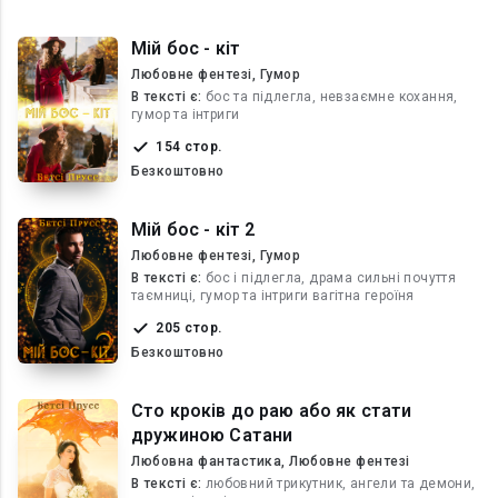
Мій бос - кіт
Любовне фентезі, Гумор
В текcті є:
бос та підлегла, невзаємне кохання,
гумор та інтриги
154 стор.
Безкоштовно
Мій бос - кіт 2
Любовне фентезі, Гумор
В текcті є:
бос і підлегла, драма сильні почуття
таємниці, гумор та інтриги вагітна героїня
205 стор.
Безкоштовно
Сто кроків до раю або як стати
дружиною Сатани
Любовна фантастика, Любовне фентезі
В текcті є:
любовний трикутник, ангели та демони,