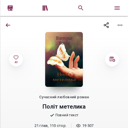


40
Сучасний любовний роман
Політ метелика
Повний текст
21 глав, 110 стор.
19 507