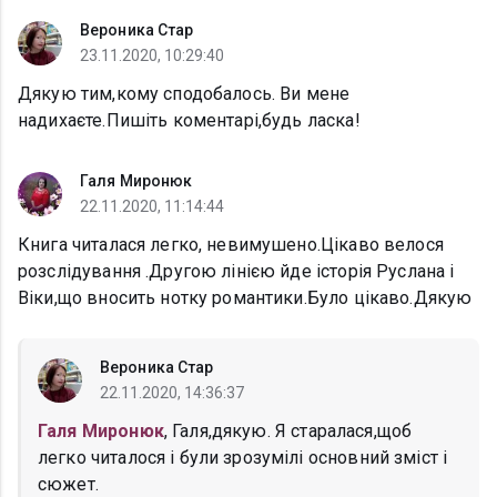
Вероника Стар
23.11.2020, 10:29:40
Дякую тим,кому сподобалось. Ви мене
надихаєте.Пишіть коментарі,будь ласка!
Галя Миронюк
22.11.2020, 11:14:44
Книга читалася легко, невимушено.Цікаво велося
розслідування .Другою лінією йде історія Руслана і
Віки,що вносить нотку романтики.Було цікаво.Дякую
Вероника Стар
22.11.2020, 14:36:37
Галя Миронюк
, Галя,дякую. Я старалася,щоб
легко читалося і були зрозумілі основний зміст і
сюжет.