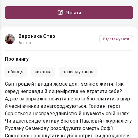
Читати
Вероника Стар
Відстежувати
Автор
Про книгу
вбивця
коханка
розслідування
Світ грошей і влади ламає долі, змінює життя. І як
серед неправди й лицемірства не втратити себе?
Адже за справжні почуття не потрібно платити, а щирі
й чесні вчинки винагороджуються. Головні герої
борються з несправедливістю й шукають свій шлях.
Чи вдасться детективу Вікторії Павловій і журналісту
Руслану Семенову розслідувати смерть Софії
Соколової і розплутати клубок інтриг, ви довідаєтеся