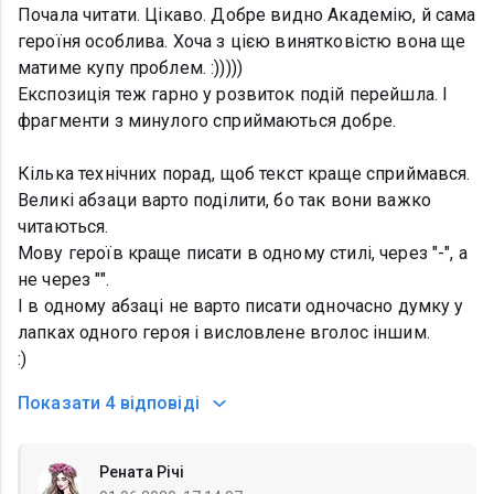
Почала читати. Цікаво. Добре видно Академію, й сама
героїня особлива. Хоча з цією винятковістю вона ще
матиме купу проблем. :)))))
Експозиція теж гарно у розвиток подій перейшла. І
фрагменти з минулого сприймаються добре.
Кілька технічних порад, щоб текст краще сприймався.
Великі абзаци варто поділити, бо так вони важко
читаються.
Мову героїв краще писати в одному стилі, через "-", а
не через "".
І в одному абзаці не варто писати одночасно думку у
лапках одного героя і висловлене вголос іншим.
:)
Показати
4 відповіді
Рената Річі