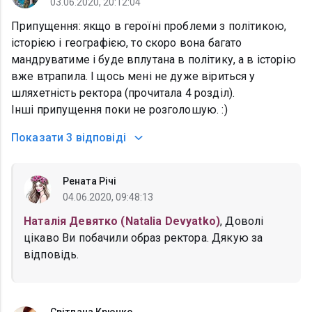
03.06.2020, 20:12:04
Припущення: якщо в героїні проблеми з політикою,
історією і географією, то скоро вона багато
мандруватиме і буде вплутана в політику, а в історію
вже втрапила. І щось мені не дуже віриться у
шляхетність ректора (прочитала 4 розділ).
Інші припущення поки не розголошую. :)
Показати
3 відповіді
Рената Річі
04.06.2020, 09:48:13
Наталія Девятко (Natalia Devyatko)
, Доволі
цікаво Ви побачили образ ректора. Дякую за
відповідь.