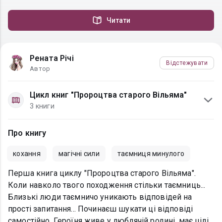
Читати
Рената Річі
Відстежувати
Автор
Цикл книг "Пророцтва старого Вільяма"
3 книги
Про книгу
кохання
магічні сили
таємниця минулого
Перша книга циклу "Пророцтва старого Вільяма".
Коли навколо твого походження стільки таємниць...
Близькі люди таємничо уникають відповідей на
прості запитання... Починаєш шукати ці відповіді
самостійно. Героїня живе у люблячій родині, має цілі