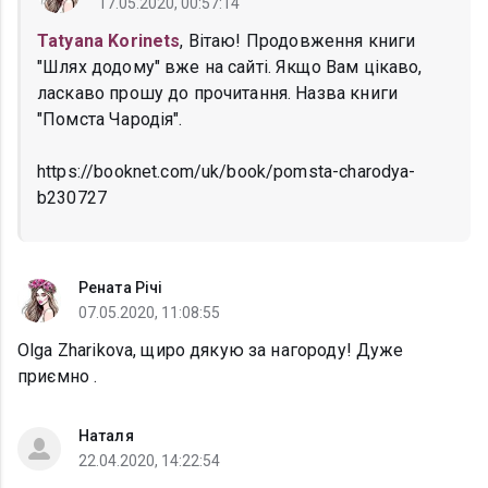
17.05.2020, 00:57:14
Tatyana Korinets
, Вітаю! Продовження книги
"Шлях додому" вже на сайті. Якщо Вам цікаво,
ласкаво прошу до прочитання. Назва книги
"Помста Чародія".
https://booknet.com/uk/book/pomsta-charodya-
b230727
Рената Річі
07.05.2020, 11:08:55
Olga Zharikova, щиро дякую за нагороду! Дуже
приємно .
Наталя
22.04.2020, 14:22:54