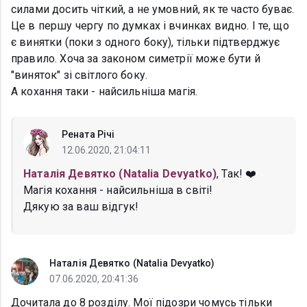
силами досить чіткий, а не умовний, як те часто буває.
Це в першу чергу по думках і вчинках видно. І те, що
є винятки (поки з одного боку), тільки підтверджує
правило. Хоча за законом симетрії може бути й
"виняток" зі світлого боку.
А кохання таки - найсильніша магія.
Рената Річі
12.06.2020, 21:04:11
Наталія Девятко (Natalia Devyatko)
, Так! ❤️
Магія кохання - найсильніша в світі!
Дякую за ваш відгук!
Наталія Девятко (Natalia Devyatko)
07.06.2020, 20:41:36
Дочитала до 8 розділу. Мої підозри чомусь тільки