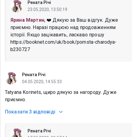
Рената Річі
23.05.2020, 13:50:19
Ярина Мартин
, ❤️ Дякую за Ваш відгук. Дуже
приємно. Наразі працюю над продовженням
історії. Якщо зацікавить, ласкаво прошу
https://booknet.com/uk/book/pomsta-charodya-
b230727
Рената Річі
04.05.2020, 14:55:33
Tatyana Korinets, щиро дякую за нагороду. Дуже
приємно.
Показати
3 відповіді
Рената Річі