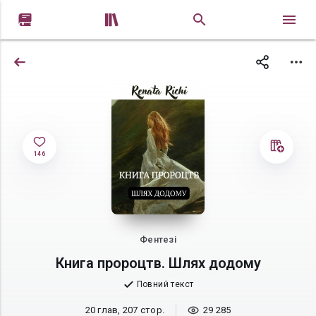


146
Фентезі
Книга пророцтв. Шлях додому
Повний текст
20 глав, 207 стор.
29 285