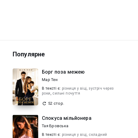
Популярне
Борг поза межею
Мар Тен
В текcті є:
різниця у віці
,
зустріч через
роки
,
сильні почуття
52 стор.
Спокуса мільйонера
Тая Бровська
В текcті є:
різниця у віці
,
складний