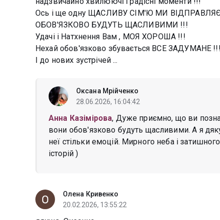
надзвичайно хвилюючі і радісні моменти !!!
Ось і ще одну ЩАСЛИВУ СІМ'Ю МИ ВІДПРАВЛЯЄ
ОБОВ'ЯЗКОВО БУДУТЬ ЩАСЛИВИМИ !!!
Удачі і Натхнення Вам , МОЯ ХОРОША !!!
Нехай обов'язково збувається ВСЕ ЗАДУМАНЕ !!
І до нових зустрічей ...
Оксана Мрійченко
28.06.2026, 16:04:42
Анна Казімірова
, Дуже приємно, що ви познай
вони обов'язково будуть щасливими. А я дяку
неї стільки емоцій. Мирного неба і затишного
історій )
Олена Кривенко
20.02.2026, 13:55:22