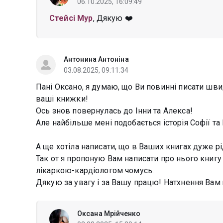
06.10.2025, 16:09:49
Стейсі Мур
, Дякую ❤️
Антонина Антоніна
03.08.2025, 09:11:34
Пані Оксано, я думаю, що Ви повинні писати шви
ваші книжки!
Ось знов повернулась до Інни та Алекса!
Але найбільше мені подобається історія Софії та 
А ще хотіла написати, що в Ваших книгах дуже р
Так от я пропоную Вам написати про нього книгу 
лікаркою-кардіологом чомусь.
Дякую за увагу і за Вашу працю! Натхнення Вам щ
Оксана Мрійченко