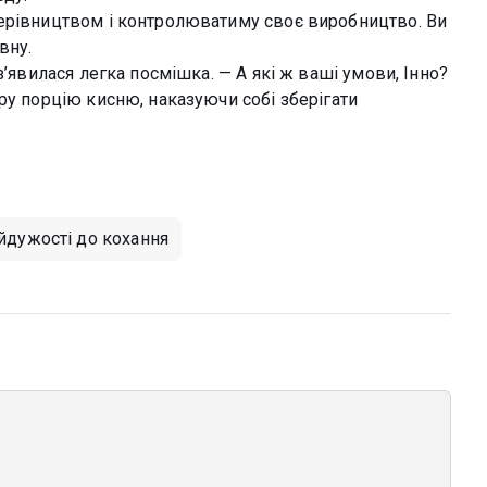
керівництвом і контролюватиму своє виробництво. Ви
вну.
з’явилася легка посмішка. — А які ж ваші умови, Інно?
ру порцію кисню, наказуючи собі зберігати
айдужості до кохання