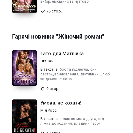
вибір
,
емоційно та чуттєво
76 стор.
Гарячі новинки "Жіночий роман"
Тато для Матвійка
Лія Тан
В текcті є:
бос та підлегла
,
син
сестри_всиновлення
,
фіктивний шлюб
за домовленістю
9 стор.
Умова: не кохати!
Мія Росс
В текcті є:
колишня мого друга
,
від
ліжка до кохання
,
владний герой