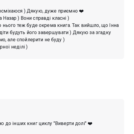
посміхаюся ) Дякую, дуже приємно ❤️
Назар ) Вони справді класні )
о нього теж буде окрема книга. Так вийшло, що Інна
і діти будуть його завершувати ) Дякую за згадку
мо, але спойлерити не буду )
ної неділі )
ую до інших книг циклу "Виверти долі" ❤️