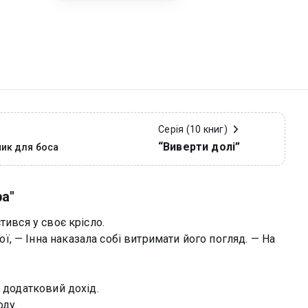
Серія (10 книг)
“Виверти долі”
ник для боса
ра"
тився у своє крісло.
 — Інна наказала собі витримати його погляд. — На
 додатковий дохід.
оду.