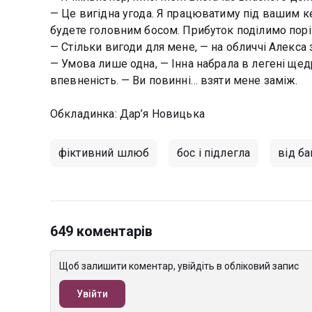
— Це вигідна угода. Я працюватиму під вашим 
будете головним босом. Прибуток поділимо порі
— Стільки вигоди для мене, — на обличчі Алекса 
— Умова лише одна, — Інна набрала в легені щед
впевненість. — Ви повинні… взяти мене заміж.
Обкладинка: Дар’я Новицька
фіктивний шлюб
бос і підлегла
від б
649 коментарів
Щоб залишити коментар, увійдіть в обліковий запис
Увійти