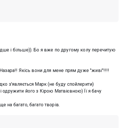
дше і більше)). Бо я вже по другому колу перечитую
Назара!! Якісь вони для мене прям дуже "живі"!!!!
ідко з'являється Марк (не буду спойлерити)
і одружити його з Кірою Матвієвною) Її я бачу
е на багато, багато творів.