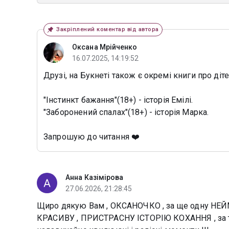
Закріплений коментар від автора
Оксана Мрійченко
16.07.2025, 14:19:52
Друзі, на Букнеті також є окремі книги про діте
"Інстинкт бажання"(18+) - історія Емілі.
"Заборонений спалах"(18+) - історія Марка.
Запрошую до читання ❤️
Анна Казімірова
27.06.2026, 21:28:45
Щиро дякую Вам , ОКСАНОЧКО , за ще одну НЕ
КРАСИВУ , ПРИСТРАСНУ ІСТОРІЮ КОХАННЯ , за т