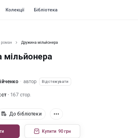
Колекції
Бібліотека
 роман
Дружина мільйонера
 мільйонера
ійченко
·
автор
Відстежувати
ст ·
167 стор.
До бібліотеки
ти
Купити
90 грн