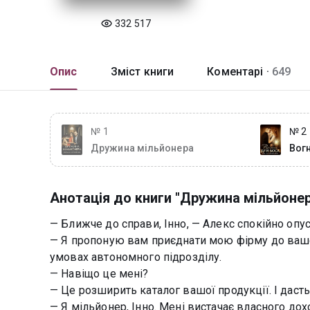
332 517
Опис
Зміст книги
Коментарі ·
649
№ 1
№ 2
Дружина мільйонера
Вог
Анотація до книги "Дружина мільйоне
— Ближче до справи, Інно, — Алекс спокійно опус
— Я пропоную вам приєднати мою фірму до вашої,
умовах автономного підрозділу.
— Навіщо це мені?
— Це розширить каталог вашої продукції. І дасть
— Я мільйонер, Інно. Мені вистачає власного дох