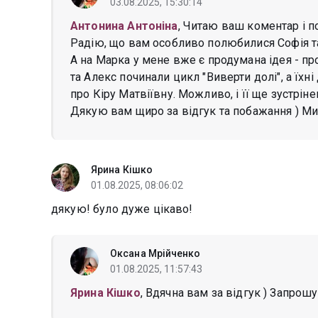
03.08.2025, 15:30:14
Антонина Антоніна
, Читаю ваш коментар і 
Радію, що вам особливо полюбилися Софія та 
А на Марка у мене вже є продумана ідея - пр
та Алекс починали цикл "Виверти долі", а їхн
про Кіру Матвіївну. Можливо, і її ще зустріне
Дякую вам щиро за відгук та побажання ) Мир
Ярина Кішко
01.08.2025, 08:06:02
дякую! було дуже цікаво!
Оксана Мрійченко
01.08.2025, 11:57:43
Ярина Кішко
, Вдячна вам за відгук ) Запрош