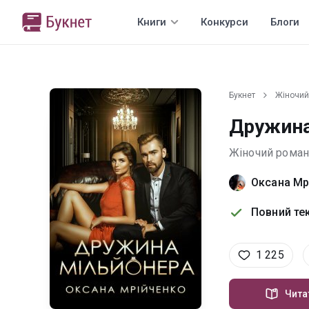
Книги
Конкурси
Блоги
Букнет
Жіночий
Дружина
Жіночий роман
Оксана Мр
Повний тек
1 225
Чита