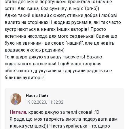
стали для мене порятунком, прочитала їх більше
сотні. Але ваша, без сумніву, в моїх Топ-5))
Адже такий цікавий сюжет, стільки добра і любові
вилито на сторінках! І жодних русизмів, які так часто
зустрічаються в книгах інших авторів! Просто
естетична насолода для мого серденька! Єдине що
було не звичним- це слово "наший", але це навіть
додавало якоїсь родзинки)
То ж щиро дякую за вашу творчість! Бажаю
подальшого натхнення! І щоб ваші творіння
обов'язково друкувалися і дарували радість все
більшій аудиторії!
Настя Лайт
19.02.2023, 11:32:02
Наталя
, красно дякую за теплі слова! :"D
Я рада, що моя творчість змогла подарувати вам
кілька усмішок))) Чиста українська - то, щиро