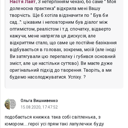
Настя Лайт
, З нетерпінням чекаю, бо саме " Моя
доленосна практика" відкрила мені Вашу
творчість. Ще б хотіла відзначити по " Був би
сад...": цікавим і неповторним був діалог між
оптимістом, реалістом і т.д. спочатку, відверто
кажучи, мене напрягла ця дискусія, але
відкриттям стало, що саме це постійне базікання
відбувається в головах, зокрема, моїй (але іноді
Ви затягували цю перепалку і губився основний
зміст, але це настільки суттєво). Ви маєте дуже
оригінальний підхід до творення. Творіть, а ми
будемо насолоджуватися. Успіху. ?
Ольга Вишнивенко
15.08.2020, 17:47:52
подобається книжка. така собі світленька., з
юмором.....герої усі прям такі лапулечки. буду