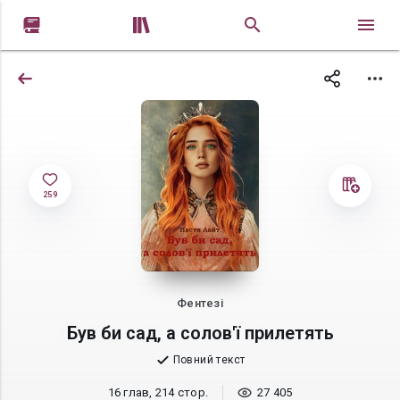


259
Фентезі
Був би сад, а солов'ї прилетять
Повний текст
16 глав, 214 стор.
27 405