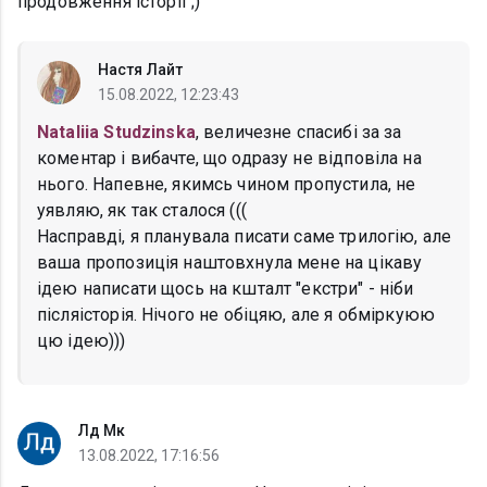
продовження історії ;)
Настя Лайт
15.08.2022, 12:23:43
Nataliia Studzinska
, величезне спасибі за за
коментар і вибачте, що одразу не відповіла на
нього. Напевне, якимсь чином пропустила, не
уявляю, як так сталося (((
Насправді, я планувала писати саме трилогію, але
ваша пропозиція наштовхнула мене на цікаву
ідею написати щось на кшталт "екстри" - ніби
післяісторія. Нічого не обіцяю, але я обміркуюю
цю ідею)))
Лд Мк
13.08.2022, 17:16:56