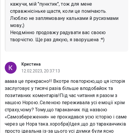
кажучи, мій "пунктик", тож для мене
справжнісіньке щастя, коли це помічають.
Люблю не заплямовану кальками й русизмами
мову;)
Неодмінно продовжу радувати вас своєю
творчістю. Ще раз дякую, я зворушена :*)
Кристина
12.02.2023, 20:37:13
ааааа це прекрасно!! Вкотре повторюю,що ця історія
заслуговує у тисячі разів більше вподобайок та
позитивних коментарів!Під час читання я разом з
нашою Норою..Селеною переживала усі емоції крім
страху,чому? Тому,що тараканчик під назвою
«Самозбереження» не прокидався усю історію і саме
через це Нора така..хоробра)Ідея ,що до тараканчиків
просто ідеальна із-за цього усі думки були ясно