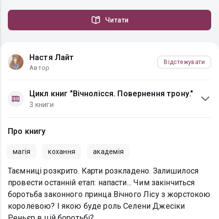
Читати
Настя Лайт
Відстежувати
Автор
Цикл книг "Вічнолісся. Повернення трону."
3 книги
Про книгу
магія
кохання
академія
Таємниці розкрито. Карти розкладено. Залишилося
провести останній етап: напасти... Чим закінчиться
боротьба законного принца Вічного Лісу з жорстокою
королевою? І якою буде роль Селени Джесіки
Реньєр в цій боротьбі?..