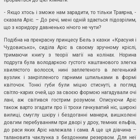
- Якщо хтось і зможе нам зарадити, то тільки Траярна, -
сказала Аріс. – До речі, мені одній здається підозрілим,
що з коридору давненько нічого не чути?
Подібна на прекрасну принцесу Бель з казки «Красуня і
Чудовисько», сиділа Аріс в своєму зручному кріслі,
тримаючи книгу з теорії магії на колінах. Норина
подруга була володаркою густого каштанового злегка
хвилястого волосся, нині заплетеного в легенький
вузлик і закріпленого гарними шпильками в формі
квіточок. Тонкі губи були міцно стиснуті, а погляд
світло-карих очей, що за своєю формою нагадували очі
лані, аж світився гострим розумом. Описуючи Аріс
також варто згадати про її трохи гачкуватий ніс, широкі
вилиці, смуглу шкіру і бездоганні манери, вишколені
довгим перебуванням при дворі у дроу, темних ельфів,
до раси яких Аріс належала і сама. А ще ця дівчина –
талановита чаклунка з бездонним резервом. Для неї