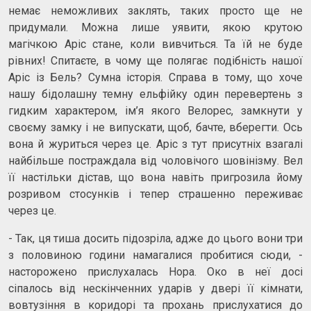
немає неможливих заклять, таких просто ще не
придумали. Можна лише уявити, якою крутою
магічкою Аріс стане, коли вивчиться. Та їй не буде
рівних! Спитаєте, в чому ще полягає подібність нашої
Аріс із Бель? Сумна історія. Справа в тому, що хоче
нашу бідолашну темну ельфійку один перевертень з
гидким характером, ім’я якого Велорес, замкнути у
своєму замку і не випускати, щоб, бачте, вберегти. Ось
вона й журиться через це. Аріс з тут присутніх взагалі
найбільше постраждала від чоловічого шовінізму. Вел
її настільки дістав, що вона навіть пригрозила йому
розривом стосунків і тепер страшенно переживає
через це.
- Так, ця тиша досить підозріла, адже до цього вони три
з половиною години намагалися пробитися сюди, -
насторожено прислухалась Нора. Око в неї досі
сіпалось від нескінченних ударів у двері її кімнати,
вовтузіння в коридорі та прохань прислухатися до