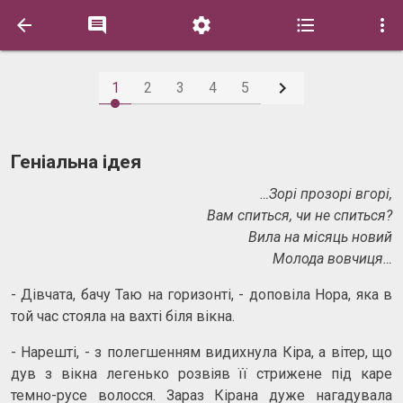






1
2
3
4
5
Геніальна ідея
…Зорі прозорі вгорі,
Вам спиться, чи не спиться?
Вила на місяць новий
Молода вовчиця…
- Дівчата, бачу Таю на горизонті, - доповіла Нора, яка в
той час стояла на вахті біля вікна.
- Нарешті, - з полегшенням видихнула Кіра, а вітер, що
дув з вікна легенько розвіяв її стрижене під каре
темно-русе волосся. Зараз Кірана дуже нагадувала