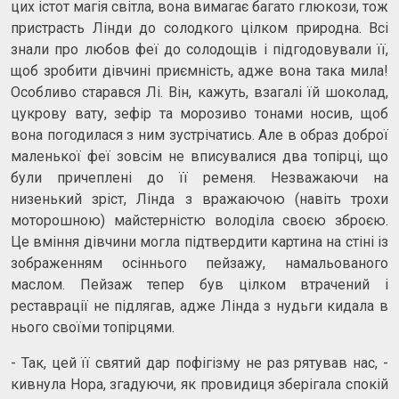
цих істот магія світла, вона вимагає багато глюкози, тож
пристрасть Лінди до солодкого цілком природна. Всі
знали про любов феї до солодощів і підгодовували її,
щоб зробити дівчині приємність, адже вона така мила!
Особливо старався Лі. Він, кажуть, взагалі їй шоколад,
цукрову вату, зефір та морозиво тонами носив, щоб
вона погодилася з ним зустрічатись. Але в образ доброї
маленької феї зовсім не вписувалися два топірці, що
були причеплені до її ременя. Незважаючи на
низенький зріст, Лінда з вражаючою (навіть трохи
моторошною) майстерністю володіла своєю зброєю.
Це вміння дівчини могла підтвердити картина на стіні із
зображенням осіннього пейзажу, намальованого
маслом. Пейзаж тепер був цілком втрачений і
реставрації не підлягав, адже Лінда з нудьги кидала в
нього своїми топірцями.
- Так, цей її святий дар пофігізму не раз рятував нас, -
кивнула Нора, згадуючи, як провидиця зберігала спокій