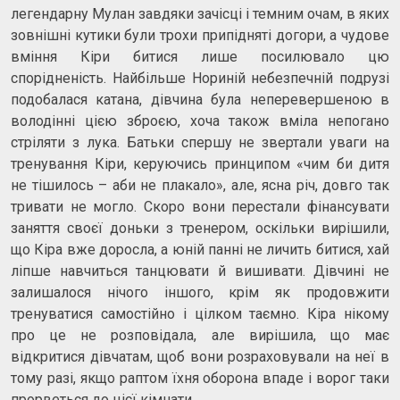
легендарну Мулан завдяки зачісці і темним очам, в яких
зовнішні кутики були трохи припідняті догори, а чудове
вміння Кіри битися лише посилювало цю
спорідненість. Найбільше Нориній небезпечній подрузі
подобалася катана, дівчина була неперевершеною в
володінні цією зброєю, хоча також вміла непогано
стріляти з лука. Батьки спершу не звертали уваги на
тренування Кіри, керуючись принципом «чим би дитя
не тішилось – аби не плакало», але, ясна річ, довго так
тривати не могло. Скоро вони перестали фінансувати
заняття своєї доньки з тренером, оскільки вирішили,
що Кіра вже доросла, а юній панні не личить битися, хай
ліпше навчиться танцювати й вишивати. Дівчині не
залишалося нічого іншого, крім як продовжити
тренуватися самостійно і цілком таємно. Кіра нікому
про це не розповідала, але вирішила, що має
відкритися дівчатам, щоб вони розраховували на неї в
тому разі, якщо раптом їхня оборона впаде і ворог таки
прорветься до цієї кімнати.