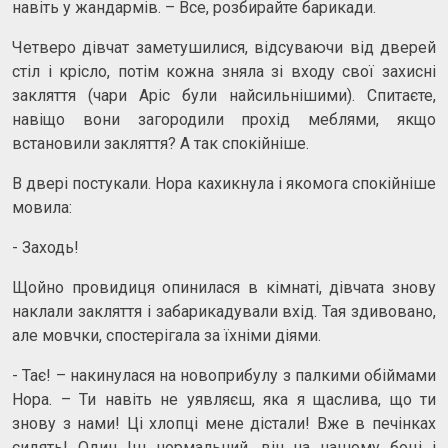
навіть у жандармів. – Все, розбирайте барикади.
Четверо дівчат заметушилися, відсуваючи від дверей
стіл і крісло, потім кожна зняла зі входу свої захисні
закляття (чари Аріс були найсильнішими). Спитаєте,
навіщо вони загородили прохід меблями, якщо
встановили закляття? А так спокійніше.
В двері постукали. Нора кахикнула і якомога спокійніше
мовила:
- Заходь!
Щойно провидиця опинилася в кімнаті, дівчата знову
наклали закляття і забарикадували вхід. Тая здивовано,
але мовчки, спостерігала за їхніми діями.
- Тає! – накинулася на новоприбулу з палкими обіймами
Нора. – Ти навіть не уявляєш, яка я щаслива, що ти
знову з нами! Ці хлопці мене дістали! Вже в печінках
сидять! Один Іш нормальний, він на нашому боці і