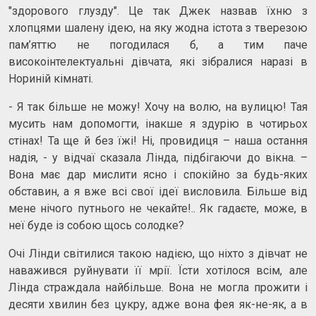
"здорового глузду". Це так Джек назвав їхню з
хлопцями шалену ідею, на яку жодна істота з тверезою
пам’яттю не погодилася б, а тим паче
високоінтелектуальні дівчата, які зібралися наразі в
Нориній кімнаті.
- Я так більше не можу! Хочу на волю, на вулицю! Тая
мусить нам допомогти, інакше я здурію в чотирьох
стінах! Та ще й без їжі! Ні, провидиця – наша остання
надія, - у відчаї сказала Лінда, підбігаючи до вікна. –
Вона має дар мислити ясно і спокійно за будь-яких
обставин, а я вже всі свої ідеї висловила. Більше від
мене нічого путнього не чекайте!.. Як гадаєте, може, в
неї буде із собою щось солодке?
Очі Лінди світилися такою надією, що ніхто з дівчат не
наважився руйнувати її мрії. Їсти хотілося всім, але
Лінда страждала найбільше. Вона не могла прожити і
десяти хвилин без цукру, адже вона фея як-не-як, а в