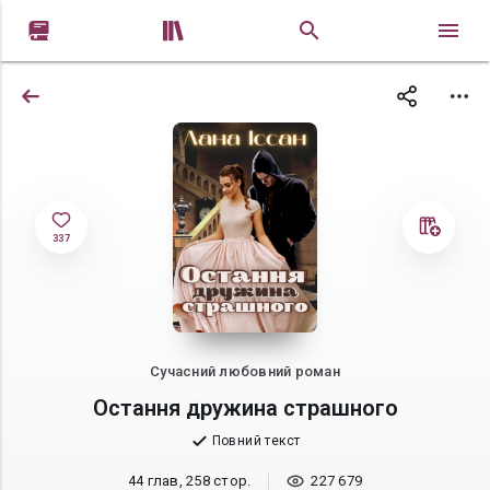


337
Сучасний любовний роман
Остання дружина страшного
Повний текст
44 глав, 258 стор.
227 679