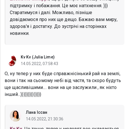
підтримку і побажання. Це моє натхнення. )))
Старатимуся і далі. Можливо, пізніше
довідаємося про них ще дещо. Бажаю вам миру,
здоров'я і достатку. До зустрічі на сторінках
новинки.
Kv Kv (Julia Lime)
14.05.2022, 07:58:43
О, ну тепер у них буде справжнісінький рай на землі,
вони і так на сьомому небі від частя, та скоро будуть
ще щасливішими.... вони на це заслужили , як ніхто
інший...))))))))))))))
Лана Іссан
14.05.2022, 21:30:36
Kv Kv
, Це точно, тепер у молодят все складається