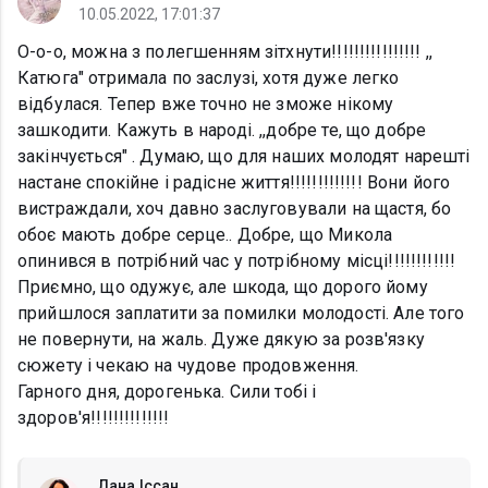
10.05.2022, 17:01:37
О-о-о, можна з полегшенням зітхнути!!!!!!!!!!!!!!!! ,,
Катюга" отримала по заслузі, хотя дуже легко
відбулася. Тепер вже точно не зможе нікому
зашкодити. Кажуть в народі. ,,добре те, що добре
закінчується" . Думаю, що для наших молодят нарешті
настане спокійне і радісне життя!!!!!!!!!!!!! Вони його
вистраждали, хоч давно заслуговували на щастя, бо
обоє мають добре серце.. Добре, що Микола
опинився в потрібний час у потрібному місці!!!!!!!!!!!!
Приємно, що одужує, але шкода, що дорого йому
прийшлося заплатити за помилки молодості. Але того
не повернути, на жаль. Дуже дякую за розв'язку
сюжету і чекаю на чудове продовження.
Гарного дня, дорогенька. Сили тобі і
здоров'я!!!!!!!!!!!!!!
Лана Іссан