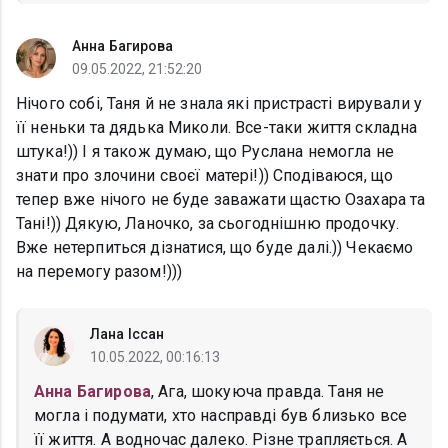
Анна Багирова
09.05.2022, 21:52:20
Нічого собі, Таня й не знала які пристрасті вирували у
її неньки та дядька Миколи. Все-таки життя складна
штука!)) І я також думаю, що Руслана немогла не
знати про злочини своєї матері!)) Сподіваюся, що
тепер вже нічого не буде заважати щастю Озахара та
Тані!)) Дякую, Ланочко, за сьогоднішню продочку.
Вже нетерпиться дізнатися, що буде далі.)) Чекаємо
на перемогу разом!)))
Лана Іссан
10.05.2022, 00:16:13
Анна Багирова
, Ага, шокуюча правда. Таня не
могла і подумати, хто насправді був близько все
її життя. А водночас далеко. Різне трапляється. А