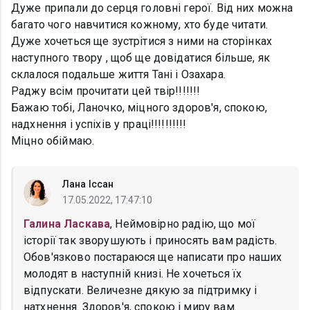
Дуже припали до серця головні герої. Від них можна
багато чого навчитися кожному, хто буде читати.
Дуже хочеться ще зустрітися з ними на сторінках
наступного твору , щоб ще довідатися більше, як
склалося подальше життя Тані і Озахара.
Раджу всім прочитати цей твір!!!!!!!
Бажаю тобі, Ланочко, міцного здоров'я, спокою,
надхнення і успіхів у праці!!!!!!!!!!
Міцно обіймаю.
Лана Іссан
17.05.2022, 17:47:10
Галина Ласкава
, Неймовірно радію, що мої
історії так зворушують і приносять вам радість.
Обов'язково постараюся ще написати про наших
молодят в наступній книзі. Не хочеться їх
відпускати. Величезне дякую за підтримку і
натхнення. Здоров'я, спокою і миру вам.