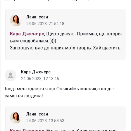
Лана Іссан
24.06.2023, 21:54:18
Кара Дженерс
, Щиро дякую. Приємно, що історія
вам сподобалася. ))))
Запрошую вас до інших моїх творів. Хай щастить.
Кара Дженерс
24.06.2023, 12:13:46
Іноді мені здається що Оз якийсь маньяк,а іноді -
самотня людина!
Лана Іссан
24.06.2023, 13:58:53
Кара Дженерс
, Еге ж, так і є. Коли не знати про