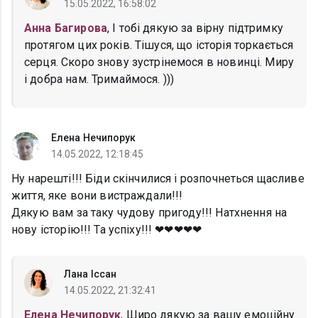
15.05.2022, 16:58:02
Анна Багирова
, І тобі дякую за вірну підтримку
протягом цих років. Тішуся, що історія торкається
серця. Скоро знову зустрінемося в новинці. Миру
і добра нам. Тримаймося. )))
Елена Нечипорук
14.05.2022, 12:18:45
Ну нарешті!!! Біди скінчилися і розпочнеться щасливе
життя, яке вони вистраждали!!!
Дякую вам за таку чудову пригоду!!! Натхнення на
нову історію!!! Та успіху!!! ❤❤❤❤❤
Лана Іссан
14.05.2022, 21:32:41
Елена Нечипорук
, Щиро дякую за вашу емоційну