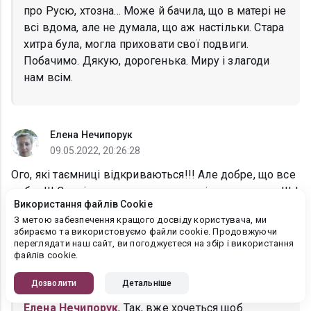
про Русю, хтозна... Може й бачила, що в матері не
всі вдома, але не думала, що аж настільки. Стара
хитра була, могла приховати свої подвиги.
Побачимо. Дякую, дорогенька. Миру і злагоди
нам всім.
Елена Нечипорук
09.05.2022, 20:26:28
Ого, які таємниці відкриваються!!! Але добре, що все
добре!!! Сподіваюся, що все нарешті налагодиться!!! І
Використання файлів Cookie
вже ніщо не заважатиме їх щастю!!!
З метою забезпечення кращого досвіду користувача, ми
Дякую за проду!!! Миру і спокою!!! ❤❤❤
збираємо та використовуємо файли cookie. Продовжуючи
переглядати наш сайт, ви погоджуєтеся на збір і використання
файлів cookie.
Лана Іссан
Дозволити
Детальніше
10.05.2022, 00:11:01
Елена Нечипорук
, Так, вже хочеться щоб