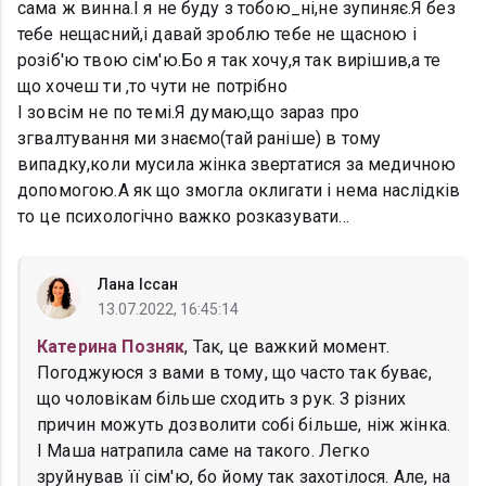
сама ж винна.І я не буду з тобою_ні,не зупиняє.Я без
тебе нещасний,і давай зроблю тебе не щасною і
розіб'ю твою сім'ю.Бо я так хочу,я так вирішив,а те
що хочеш ти ,то чути не потрібно
І зовсім не по темі.Я думаю,що зараз про
згвалтування ми знаємо(тай раніше) в тому
випадку,коли мусила жінка звертатися за медичною
допомогою.А як що змогла оклигати і нема наслідків
то це психологічно важко розказувати...
Лана Іссан
13.07.2022, 16:45:14
Катерина Позняк
, Так, це важкий момент.
Погоджуюся з вами в тому, що часто так буває,
що чоловікам більше сходить з рук. З різних
причин можуть дозволити собі більше, ніж жінка.
І Маша натрапила саме на такого. Легко
зруйнував її сім'ю, бо йому так захотілося. Але, на