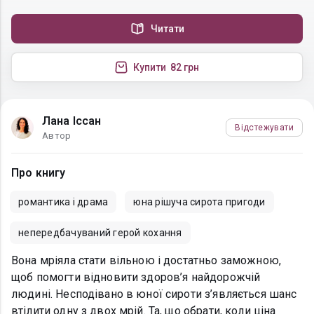
Читати
Купити
82 грн
Лана Іссан
Відстежувати
Автор
Про книгу
романтика і драма
юна рішуча сирота пригоди
непередбачуваний герой кохання
Вона мріяла стати вільною і достатньо заможною,
щоб помогти відновити здоров’я найдорожчій
людині. Несподівано в юної сироти з’являється шанс
втілити одну з двох мрій. Та, що обрати, коли ціна