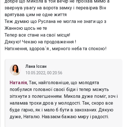
добре що Микола в той вечір не проїхав мимо а
звернув увагу на ворота замку і перевірив Він
врятував цим не одне життя
Теж думаю що Руслана не могла не знати що з
Жанною щось не те
Тепер все стане на свої місця!
Дякую! Чекаю на продовження !
Натхнення, здоров`я , мирного неба та спокою!
Лана Іссан
10.05.2022, 00:20:56
Наталія
, Так, найголовніше, що молодята
позбулися головної своєї біди і тепер можуть
зітхнути з полегшенням. Микола дуже поміг, хоч і
наламав трохи дров у молодості. Так, скоро все
буде гарно, як і мало б бути в закоханих. Дякую
дуже, Наталю. Навзаєм бажаю миру і радості.