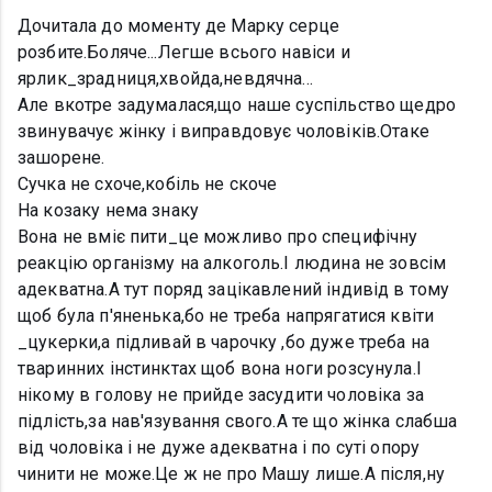
Дочитала до моменту де Марку серце
розбите.Боляче...Легше всього навіси и
ярлик_зрадниця,хвойда,невдячна...
Але вкотре задумалася,що наше суспільство щедро
звинувачує жінку і виправдовує чоловіків.Отаке
зашорене.
Сучка не схоче,кобіль не скоче
На козаку нема знаку
Вона не вміє пити_це можливо про специфічну
реакцію організму на алкоголь.І людина не зовсім
адекватна.А тут поряд зацікавлений індивід в тому
щоб була п'яненька,бо не треба напрягатися квіти
_цукерки,а підливай в чарочку ,бо дуже треба на
тваринних інстинктах щоб вона ноги розсунула.І
нікому в голову не прийде засудити чоловіка за
підлість,за нав'язування свого.А те що жінка слабша
від чоловіка і не дуже адекватна і по суті опору
чинити не може.Це ж не про Машу лише.А після,ну