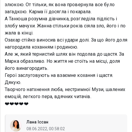
злюкою. От тільки, як вона провернула все було
загадкою. Карма її досягла і покарала.
А Танюша розумна дівчинка, розгледіла підлість і
злобу мачухи. Жанна стільки років сіяла зло, його і по
жала в кінці.
Озахар стійко виносив всі удари долі. За що його доля
нагородила коханням і родиною.
Але ж, який тернистий шлях він подолав до щастя. За
Марка образливо. Но життя не стоїть на місці, доля
його винагородить.
Герої заслуговують на взаємне кохання і щастя.
Дякую.
Творчого натхнення люба, нестримної Музи, шалених
емоцій, легкого пера, вдячних читачів.
❤️❤️❤️❤️❤️
Лана Іссан
08.06.2022, 00:58:02