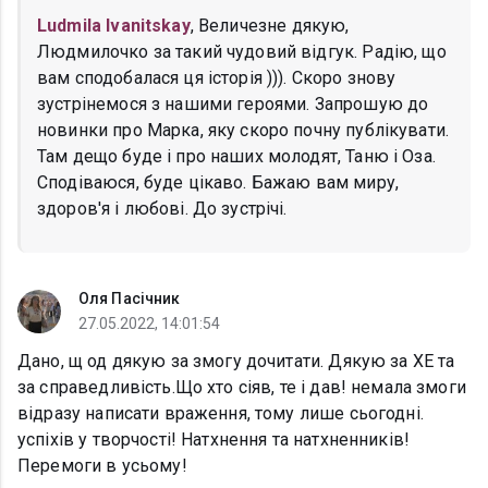
Ludmila Ivanitskay
, Величезне дякую,
Людмилочко за такий чудовий відгук. Радію, що
вам сподобалася ця історія ))). Скоро знову
зустрінемося з нашими героями. Запрошую до
новинки про Марка, яку скоро почну публікувати.
Там дещо буде і про наших молодят, Таню і Оза.
Сподіваюся, буде цікаво. Бажаю вам миру,
здоров'я і любові. До зустрічі.
Оля Пасічник
27.05.2022, 14:01:54
Дано, щ од дякую за змогу дочитати. Дякую за ХЕ та
за справедливість.Що хто сіяв, те і дав! немала змоги
відразу написати враження, тому лише сьогодні.
успіхів у творчості! Натхнення та натхненників!
Перемоги в усьому!