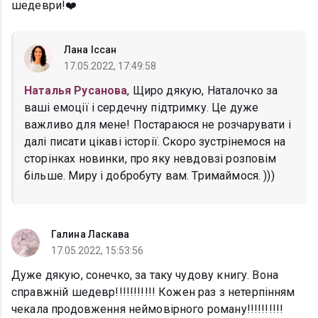
шедеври!❤️
Лана Іссан
17.05.2022, 17:49:58
Наталья Русанова
, Щиро дякую, Наталочко за
ваші емоції і сердечну підтримку. Це дуже
важливо для мене! Постараюся не розчарувати і
далі писати цікаві історії. Скоро зустрінемося на
сторінках новинки, про яку невдовзі розповім
більше. Миру і добробуту вам. Тримаймося. )))
Галина Ласкава
17.05.2022, 15:53:56
Дуже дякую, сонечко, за таку чудову книгу. Вона
справжній шедевр!!!!!!!!!!! Кожен раз з нетерпінням
чекала продовження неймовірного роману!!!!!!!!!!