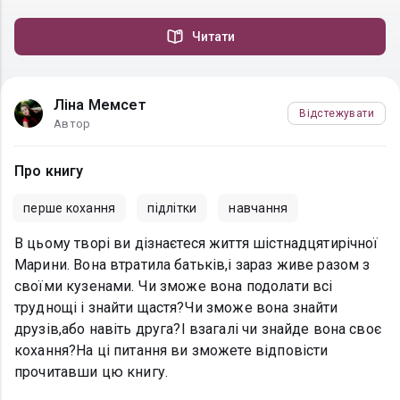
Читати
Ліна Мемсет
Відстежувати
Автор
Про книгу
перше кохання
підлітки
навчання
В цьому творі ви дізнаєтеся життя шістнадцятирічної
Марини. Вона втратила батьків,і зараз живе разом з
своїми кузенами. Чи зможе вона подолати всі
труднощі і знайти щастя?Чи зможе вона знайти
друзів,або навіть друга?І взагалі чи знайде вона своє
кохання?На ці питання ви зможете відповісти
прочитавши цю книгу.