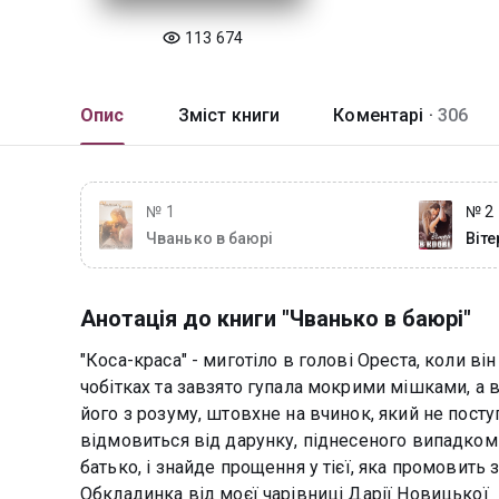
113 674
Опис
Зміст книги
Коментарі ·
306
№ 1
№ 2
Чванько в баюрі
Віте
Анотація до книги "Чванько в баюрі"
"Коса-краса" - миготіло в голові Ореста, коли ві
чобітках та завзято гупала мокрими мішками, а в
його з розуму, штовхне на вчинок, який не посту
відмовиться від дарунку, піднесеного випадком
батько, і знайде прощення у тієї, яка промовить з
Обкладинка від моєї чарівниці Дарії Новицької