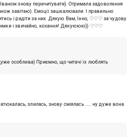
 з Іваном знову перечитувати). Отримала задоволення
о також завітаю). Емоції зашкалювали. І правильно
итись і радіти за них. Дякую Вам, Інно, ♡♡♡ за чудову
дтримки і звичайно, кохання! Дякуююю)) ♡♡♡
дуже особлива) Приємно, що читачі їх люблять
матюкалась, злилась, знову сміялась ...... ну дуже вона