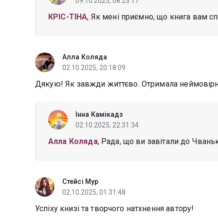
09.10.2025, 08:23:17
КРІС-ТІНА
, Як мені приємно, що книга вам с
Алла Коляда
02.10.2025, 20:18:09
Дякую! Як завжди життєво. Отримала неймовірні 
Інна Камікадз
02.10.2025, 22:31:34
Алла Коляда
, Рада, що ви завітали до Чваньк
Стейсі Мур
02.10.2025, 01:31:48
Успіху книзі та творчого натхнення автору!