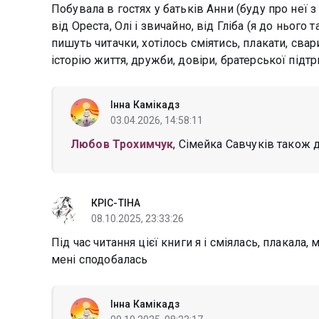
Побувала в гостях у батьків Анни (буду про неї
від Ореста, Олі і звичайно, від Гліба (я до ньог
пишуть читачки, хотілось сміятись, плакати, свар
історію життя, дружби, довіри, братерської пі
Інна Камікадз
03.04.2026, 14:58:11
Любов Трохимчук
, Сімейка Савчуків також 
КРІС-ТІНА
08.10.2025, 23:33:26
Під час читання цієї книги я і сміялась, плакала, 
мені сподобалась
Інна Камікадз