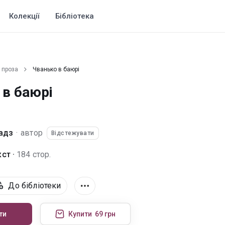
Колекції
Бібліотека
 проза
Чванько в баюрі
 в баюрі
кадз
·
автор
Відстежувати
ст ·
184 стор.
До бібліотеки
ти
Купити
69 грн