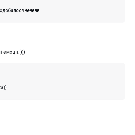
подобалося ❤️❤️❤️
емоції. )))
а))