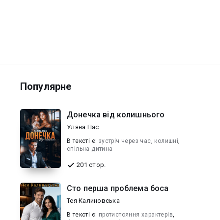
Популярне
Донечка від колишнього
Уляна Пас
В текcті є:
зустріч через час
,
колишні
,
спільна дитина
201 стор.
Сто перша проблема боса
Тея Калиновська
В текcті є:
протистояння характерів
,