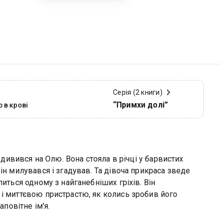
Серія (2 книги)
“Примхи долі”
р в крові
н дивився на Олю. Вона стояла в річці у барвистих
ін милувався і згадував. Та дівоча прикраса зведе
питься одному з найганебніших гріхів. Він
 і миттєвою пристрастю, як колись зробив його
аповітне ім'я.