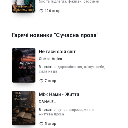
бос та підлегла
,
фіктивні стосунки
126 стор.
Гарячі новинки "Сучасна проза"
Не гаси свій світ
Oleksa Arden
В текcті є:
дорослішання
,
пошук себе
,
сила надії
7 стор.
МІж Нами - Життя
DANALEL
В текcті є:
сучаснапроза
,
життя
,
життєва проза
5 стор.