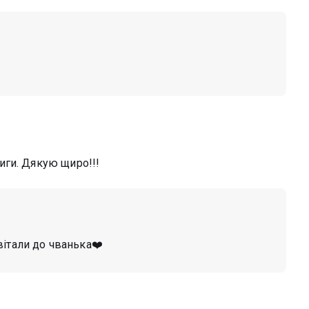
иги. Дякую щиро!!!
авітали до чванька❤️