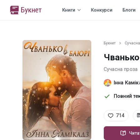
Книги
Конкурси
Блоги
Букнет
Сучасна
Чванько
Сучасна проза
Інна Камі
Повний тек
714
Чита