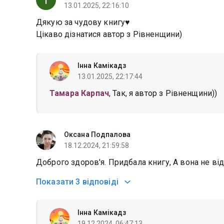
13.01.2025, 22:16:10
Дякую за чудову книгу♥️
Цікаво дізнатися автор з Рівненщини)
Інна Камікадз
13.01.2025, 22:17:44
Тамара Карпач
, Так, я автор з Рівненщини))
Оксана Подпалова
18.12.2024, 21:59:58
Доброго здоров'я. Придбала книгу, А вона не ві
Показати
3 відповіді
Інна Камікадз
19.12.2024, 06:47:13