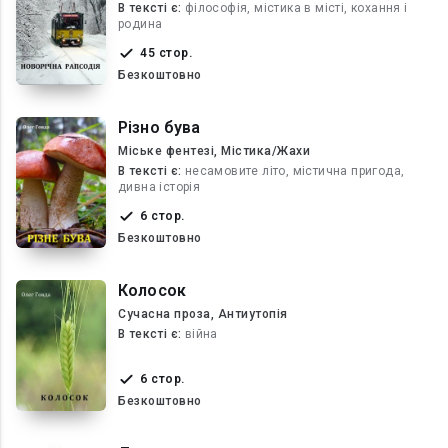
В текcті є:
філософія, містика в місті, кохання і
родина
45 стор.
Безкоштовно
Різно бува
Міське фентезі, Містика/Жахи
В текcті є:
несамовите літо, містична пригода,
дивна історія
6 стор.
Безкоштовно
Колосок
Сучасна проза, Антиутопія
В текcті є:
війна
6 стор.
Безкоштовно