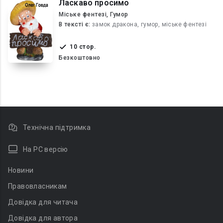
Ласкаво просимо
Міське фентезі, Гумор
В текcті є:
замок дракона, гумор, міське фентезі
10 стор.
Безкоштовно
Технічна підтримка
На PC версію
Новини
Правовласникам
Довідка для читача
Довідка для автора