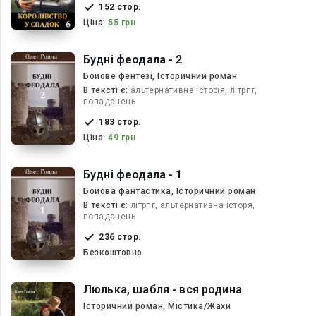
152 стор.
Ціна:
55 грн
Будні феодала - 2
Бойове фентезі, Історичний роман
В текcті є:
альтернативна історія, літрпг,
попаданець
183 стор.
Ціна:
49 грн
Будні феодала - 1
Бойова фантастика, Історичний роман
В текcті є:
літрпг, альтернативна історя,
попаданець
236 стор.
Безкоштовно
Люлька, шабля - вся родина
Історичний роман, Містика/Жахи