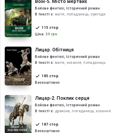
Воїн-5. Місто мертвих
Бойове фентезі, Історичний роман
В текcті є:
магія, попаданець, пригоди
115 стор.
Ціна:
39 грн
Лицар. Обітниця
Бойове фентезі, Історичний роман
В текcті є:
магія, кохання, попаданець
185 стор.
Безкоштовно
Лицар-2. Поклик серця
Бойове фентезі, Історичний роман
В текcті є:
дракони, попаданець, кохання
187 стор.
Безкоштовно