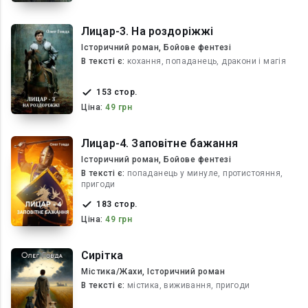
Лицар-3. На роздоріжжі
Історичний роман, Бойове фентезі
В текcті є:
кохання, попаданець, дракони і магія
153 стор.
Ціна:
49 грн
Лицар-4. Заповітне бажання
Історичний роман, Бойове фентезі
В текcті є:
попаданець у минуле, протистояння,
пригоди
183 стор.
Ціна:
49 грн
Сирітка
Містика/Жахи, Історичний роман
В текcті є:
містика, виживання, пригоди