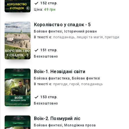
152 стор.
Ціна:
49 грн
Королівство у спадок - 5
Бойове фентезі, Історичний роман
В текcті є:
попаданець, лицарі та магія, пригоди
151 стор.
Безкоштовно
Воїн-1. Незвідані світи
Бойова фантастика, Бойове фентезі
В текcті є:
пригоди, герой, попаданець
153 стор.
Безкоштовно
Воїн-2. Похмурий ліс
Бойове фентезі, Молодіжна проза