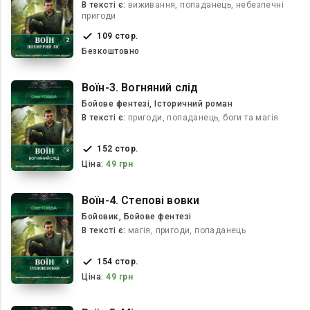
В текcті є:
виживання, попаданець, небезпечні
пригоди
109 стор.
Безкоштовно
Воїн-3. Вогняний слід
Бойове фентезі, Історичний роман
В текcті є:
пригоди, попаданець, боги та магія
152 стор.
Ціна:
49 грн
Воїн-4. Степові вовки
Бойовик, Бойове фентезі
В текcті є:
магія, пригоди, попаданець
154 стор.
Ціна:
49 грн