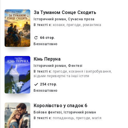
За Туманом Сонце Сходить
Історичний роман, Сучасна проза
В текcті є:
козаки, пригоди, романтика
66 стор.
Безкоштовно
Кінь Перуна
Історичний роман, Фентезі
В текcті є:
пригоди, кохання і випробування,
відьми перевертні та інші істоти
254 стор.
Безкоштовно
Королівство у спадок 6
Бойове фентезі, Історичний роман
В текcті є:
попаданець, пригоди, магія