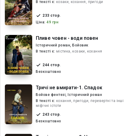
В текcті є:
козаки, кохання, пригоди
233 стор.
Ціна:
49 грн
Пливе човен - води повен
Історичний роман, Бойовик
В текcті є:
містика, козаки, кохання
244 стор.
Безкоштовно
Тричі не вмирати-1. Спадок
Бойове фентезі, Історичний роман
В текcті є:
кохання, пригоди, перевертні та інші
міфічні істоти
243 стор.
Безкоштовно