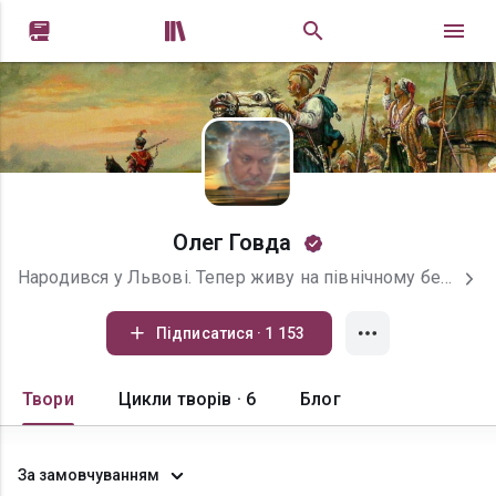


Олег Говда
Народився у Львові. Тепер живу на північному березі Чорного моря. Пишу авантюрні (пригодницькі) романи. Головне - цікаві пригоди героїв, а містика, фентезі, фантастика, Літрпг чи романтика - все це лише приправа до головної страви. Пишу і публікуюся також під псевдонімом - Степан Кулик (див. відповідну сторінку на Букнет) Кому ліньки читати, дещо з написаного можна послухати на моєму ютуб-каналі. Тексти читає автор. Кажуть, окремі слова можна розібрати. Фонотека постійно поповнюється Олег Говда Ютуб
Підписатися · 1 153
Твори
Цикли творів · 6
Блог
За замовчуванням