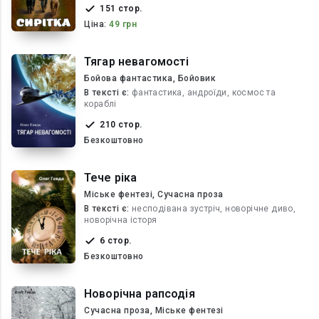
151 стор.
Ціна:
49 грн
Тягар невагомості
Бойова фантастика, Бойовик
В текcті є:
фантастика, андроїди, космос та
кораблі
210 стор.
Безкоштовно
Тече ріка
Міське фентезі, Сучасна проза
В текcті є:
несподівана зустріч, новорічне диво,
новорічна історя
6 стор.
Безкоштовно
Новорічна рапсодія
Сучасна проза, Міське фентезі