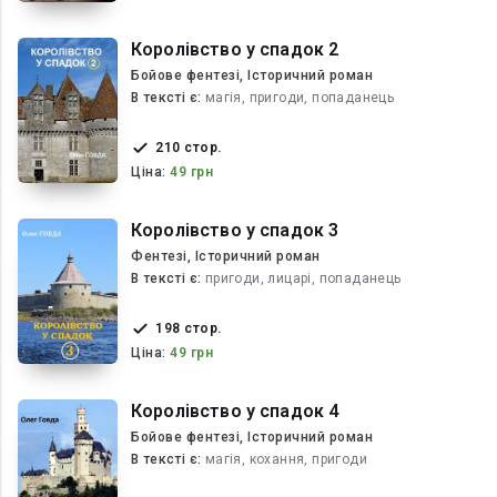
Королівство у спадок 2
Бойове фентезі, Історичний роман
В текcті є:
магія, пригоди, попаданець
210 стор.
Ціна:
49 грн
Королівство у спадок 3
Фентезі, Історичний роман
В текcті є:
пригоди, лицарі, попаданець
198 стор.
Ціна:
49 грн
Королівство у спадок 4
Бойове фентезі, Історичний роман
В текcті є:
магія, кохання, пригоди