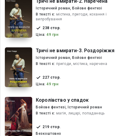
Тричі не вмирати-2. Наречена
Історичний роман, Бойове фентезі
В текcті є:
містика, пригоди, кохання і
випробування
238 стор.
Ціна:
49 грн
Тричі не вмирати-3. Роздоріжжя
Історичний роман, Бойове фентезі
В текcті є:
пригоди, містика, наречена
227 стор.
Ціна:
49 грн
Королівство у спадок
Бойове фентезі, Історичний роман
В текcті є:
магія, лицарі, попаданець
219 стор.
Безкоштовно