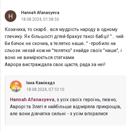
Hannah Afanasyeva
18.08.2024, 01:08:50
Козачиха, то скарб... вся мудрість народу в одному
глечику. Як більшості дітей бракує такої бабці! "... чий
би бичок не скочив, а телятко наше..." -пробило на
сльози. нехай кожне "телятко" знайде своїх "наше", і
воно не вимірюється статками.
Аврора вистраждала своє щастя, рада за неї!
Інна Камікадз
18.08.2024, 07:10:10
Hannah Afanasyeva
, з усіх своїх героїнь, певно,
Аврорі та Златі я найбільше відміряла прикрощів,
але вони дівчатка сильні - з усім впоралися