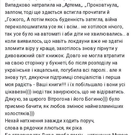
Випадково натрапила на ,,Артема,,. ,,Проковтнула,,
залпом, тоді ще здається встигла прочитати й
,,Гожого,, А потім якось буденність затягла, війна
переколошматила усе як і всім... не хотілося нічого,
так усе було на автоматі і аби діти не хвилювались... а
коли виявилось, що навіть локдауни вже не здатні
зломити віру у краще, захотілось знову пірнути у
дивовижний світ книжок. Довго не могла втрапити
на свою сторінку у букнеті, бо після розподілу на
українське і кацапське, погубила всі паролі... але я
знову тут, дякуючи підтримці спеціалістів і перша
моя радість - Ваші книги!!! і їх побільшало і вони усі
цікавезні))) іноді так занурююсь, що не відірватись.
Дякую, за щирого Вітрогона і його Богиню))) було
приємно бачити, як любов змінює найнезламніших
холостяків)))
Нехай натхнення завжди ходить поруч,
слова в рядочки ллються, як ріка.