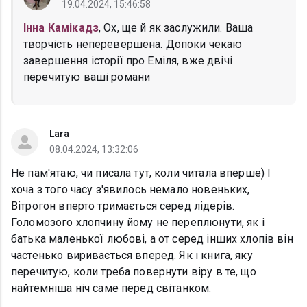
19.04.2024, 15:46:58
Інна Камікадз
, Ох, ще й як заслужили. Ваша
творчість неперевершена. Допоки чекаю
завершення історії про Еміля, вже двічі
перечитую ваші романи
Lara
08.04.2024, 13:32:06
Не пам'ятаю, чи писала тут, коли читала вперше) І
хоча з того часу з'явилось немало новеньких,
Вітрогон вперто тримається серед лідерів.
Голомозого хлопчину йому не переплюнути, як і
батька маленької любові, а от серед інших хлопів він
частенько виривається вперед. Як і книга, яку
перечитую, коли треба повернути віру в те, що
найтемніша ніч саме перед світанком.