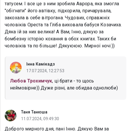
татусем. І все це з ним зробила Аврора, яка змогла
"обігнати" його автівку, підкорила, причарувала,
закохала в себе вітрогана. Чудових, справжніх
чоловіків Ореста та Гліба виховала бабуся Козачиха.
Дяка їй за них велика! А Вам, Інно, дякую за
бомбезну історію кохання в обох книгах. Таких би
чоловіків та по більше! Дякуююю. Мирної ночі:))
Інна Камікадз
17.07.2024, 12:27:53
Любов Трохимчук
, ці брати - то щось
неймовірне)) Дуже різні, але обидва однолюби)
Таня Танюша
11.07.2024, 09:49:30
Доброго мирного дня, пані Інно. Дякую Вам за