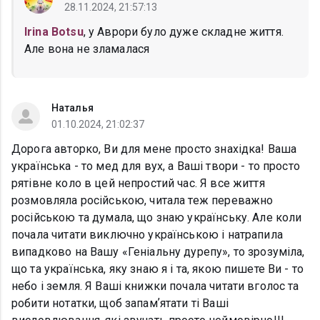
28.11.2024, 21:57:13
Irina Botsu
, у Аврори було дуже складне життя.
Але вона не зламалася
Наталья
01.10.2024, 21:02:37
Дорога авторко, Ви для мене просто знахідка! Ваша
українська - то мед для вух, а Ваші твори - то просто
рятівне коло в цей непростий час. Я все життя
розмовляла російською, читала теж переважно
російською та думала, що знаю українську. Але коли
почала читати виключно українською і натрапила
випадково на Вашу «Геніальну дурепу», то зрозуміла,
що та українська, яку знаю я і та, якою пишете Ви - то
небо і земля. Я Ваші книжки почала читати вголос та
робити нотатки, щоб запамʼятати ті Ваші