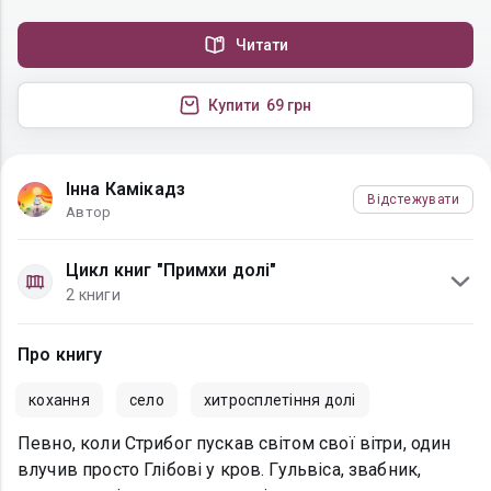
Читати
Купити
69 грн
Інна Камікадз
Відстежувати
Автор
Цикл книг "Примхи долі"
2 книги
Про книгу
кохання
село
хитросплетіння долі
Певно, коли Стрибог пускав світом свої вітри, один
влучив просто Глібові у кров. Гульвіса, звабник,