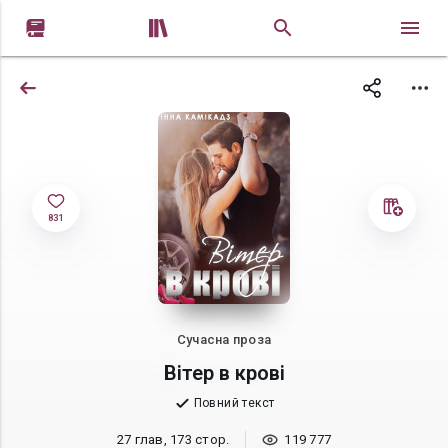


831
Сучасна проза
Вітер в крові
Повний текст
27 глав, 173 стор.
119 777