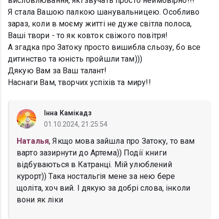
висловлювання, які звучать просто неймовірно!!!
Я стала Вашою палкою шанувальницею. Особливо
зараз, коли в моєму житті не дуже світла полоса,
Ваші твори - то як ковток свіжого повітря!
А згадка про Затоку просто вишибла сльозу, бо все
дитинство та юність пройшли там)))
Дякую Вам за Ваш талант!
Наснаги Вам, творчих успіхів та миру!!
Інна Камікадз
01.10.2024, 21:25:54
Наталья
, Якщо мова зайшла про Затоку, то вам
варто зазирнути до Артема)) Події книги
відбуваються в Катранці. Мій улюблений
курорт)) Така ностальгія мене за нею бере
щоліта, хоч вий. І дякую за добрі слова, інколи
вони як ліки