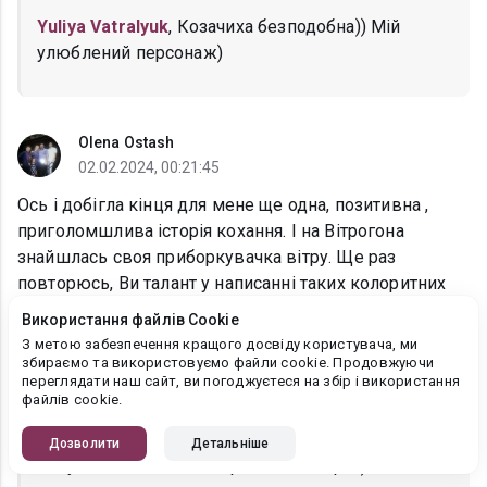
Yuliya Vatralyuk
, Козачиха безподобна)) Мій
улюблений персонаж)
Olena Ostash
02.02.2024, 00:21:45
Ось і добігла кінця для мене ще одна, позитивна ,
приголомшлива історія кохання. І на Вітрогона
знайшлась своя приборкувачка вітру. Ще раз
повторюсь, Ви талант у написанні таких колоритних
цікавинок. Дякую. Переходжу до "Родини на мільйон"
Використання файлів Cookie
З метою забезпечення кращого досвіду користувача, ми
збираємо та використовуємо файли cookie. Продовжуючи
Інна Камікадз
переглядати наш сайт, ви погоджуєтеся на збір і використання
файлів cookie.
02.02.2024, 10:45:51
Olena Ostash
, ми класна нація, попри все)) Ось
Дозволити
Детальніше
тому важливо писати про наш колорит)