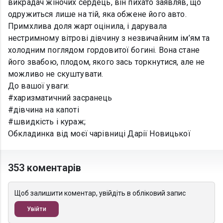
викрадач жіночих сердець, він пихато заявляв, що
одружиться лише на тій, яка обжене його авто.
Примхлива доля жарт оцінила, і дарувала
нестримному вітрові дівчину з незвичайним ім’ям та
холодним поглядом гордовитої богині. Вона стане
його звабою, плодом, якого зась торкнутися, але не
можливо не скуштувати.
До вашої уваги:
#харизматичний засранець
#дівчина на капоті
#швидкість і кураж;
Обкладинка від моєї чарівниці Дарії Новицької
353 коментарів
Щоб залишити коментар, увійдіть в обліковий запис
Увійти