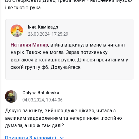
Бо створювати Диво, треба поміч - натхненна Музою
і легкістю рука...
Інна Камікадз
26.03.2024, 17:25:29
Наталия Маляр
, війна відкинула мене в читанні
на рік. Також не могла. Зараз потихеньку
вертаюся в колишнє русло. Ділюся прочитаним у
своїй групі у фб. Долучайтеся.
Galyna Botulinska
04.03.2024, 19:44:06
Дякую за книгу, вийшло дуже цікаво, читала з
великим задоволенням та нетерпінням...постійно
думала, а що ж там далі?
Показати
3 відповіді