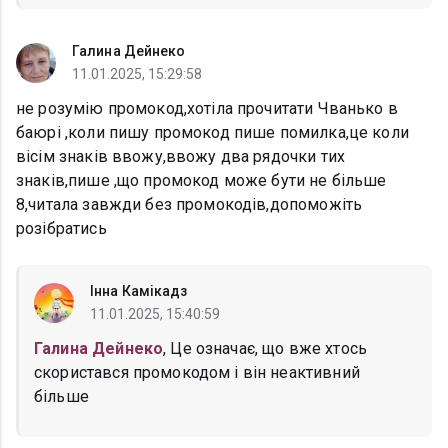
Галина Дейнеко
11.01.2025, 15:29:58
не розумію промокод,хотіла прочитати Чванько в
баюрі ,коли пишу промокод пише помилка,це коли
вісім знаків ввожу,ввожу два рядочки тих
знаків,пише ,що промокод може бути не більше
8,читала завжди без промокодів,допоможіть
розібратись
Інна Камікадз
11.01.2025, 15:40:59
Галина Дейнеко
, Це означає, що вже хтось
скористався промокодом і він неактивний
більше