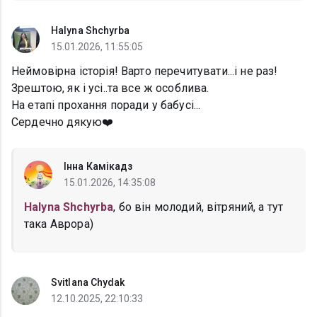
Halyna Shchyrba
15.01.2026, 11:55:05
Неймовірна історія! Варто перечитувати...і не раз!
Зрештою, як і усі..та все ж особлива.
На етапі прохання поради у бабусі...
Сердечно дякую❤️
Інна Камікадз
15.01.2026, 14:35:08
Halyna Shchyrba
, бо він молодий, вітряний, а тут
така Аврора)
Svitlana Chydak
12.10.2025, 22:10:33