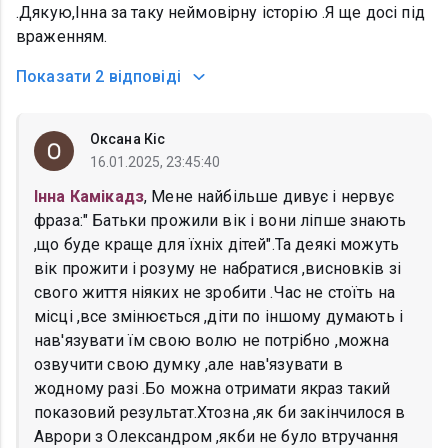
.Дякую,Інна за таку неймовірну історію .Я ще досі під
враженням.
Показати
2 відповіді
Оксана Кіс
16.01.2025, 23:45:40
Інна Камікадз
, Мене найбільше дивує і нервує
фраза:" Батьки прожили вік і вони ліпше знають
,що буде краще для їхніх дітей".Та деякі можуть
вік прожити і розуму не набратися ,висновків зі
свого життя ніяких не зробити .Час не стоїть на
місці ,все змінюється ,діти по іншому думають і
нав'язувати їм свою волю не потрібно ,можна
озвучити свою думку ,але нав'язувати в
жодному разі .Бо можна отримати якраз такий
показовий результат.Хтозна ,як би закінчилося в
Аврори з Олександром ,якби не було втручання