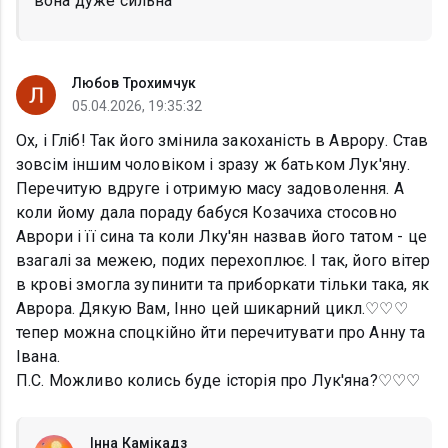
вона дуже сильна
Любов Трохимчук
05.04.2026, 19:35:32
Ох, і Гліб! Так його змінила закоханість в Аврору. Став
зовсім іншим чоловіком і зразу ж батьком Лук'яну.
Перечитую вдруге і отримую масу задоволення. А
коли йому дала пораду бабуся Козачиха стосовно
Аврори і її сина та коли Лку'ян назвав його татом - це
взагалі за межею, подих перехоплює. І так, його вітер
в крові змогла зупинити та приборкати тільки така, як
Аврора. Дякую Вам, Інно цей шикарний цикл.♡♡♡
тепер можна споцкійно йти перечитувати про Анну та
Івана.
П.С. Можливо колись буде історія про Лук'яна?♡♡♡
Інна Камікадз