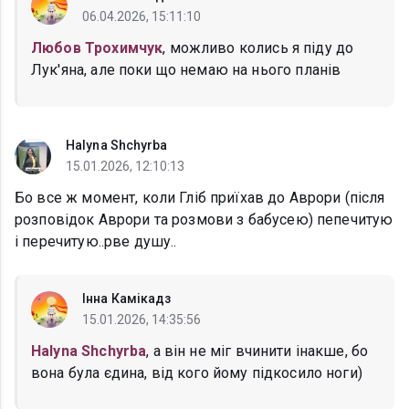
06.04.2026, 15:11:10
Любов Трохимчук
, можливо колись я піду до
Лук'яна, але поки що немаю на нього планів
Halyna Shchyrba
15.01.2026, 12:10:13
Бо все ж момент, коли Гліб приїхав до Аврори (після
розповідок Аврори та розмови з бабусею) пепечитую
і перечитую..рве душу..
Інна Камікадз
15.01.2026, 14:35:56
Halyna Shchyrba
, а він не міг вчинити інакше, бо
вона була єдина, від кого йому підкосило ноги)