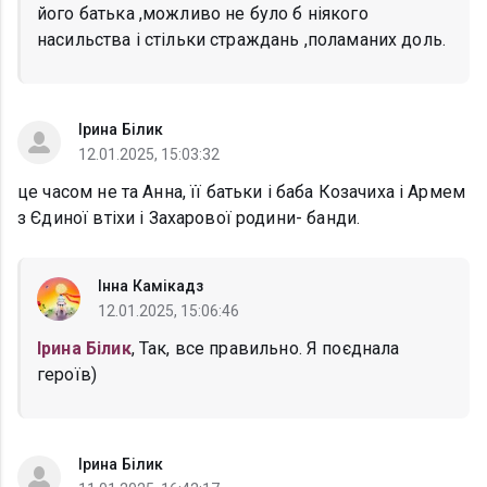
його батька ,можливо не було б ніякого
насильства і стільки страждань ,поламаних доль.
Ірина Білик
12.01.2025, 15:03:32
це часом не та Анна, її батьки і баба Козачиха і Армем
з Єдиної втіхи і Захарової родини- банди.
Інна Камікадз
12.01.2025, 15:06:46
Ірина Білик
, Так, все правильно. Я поєднала
героїв)
Ірина Білик