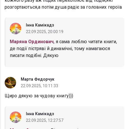
кожного разу аж подих перехоплює від подій,які
розгортаються,а потім душа радіє за головних героїв
Інна Камікадз
22.09.2025, 20:00:19
Маряна Ординович
, я сама люблю читати книги,
де події пістряві й динамічні, тому намагаюся
писати подібні. Дякую
Марта Федорчук
22.09.2025, 10:11:33
Щиро дякую за чудову книгу)))
Інна Камікадз
22.09.2025, 12:27:57