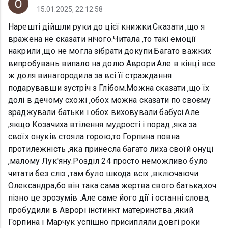
15.01.2025, 22:12:58
Нарешті дійшли руки до цієї книжки.Сказати ,що я
вражена не сказати нічого.Читала ,то такі емоції
накрили ,що не могла зібрати докупи.Багато важких
випробувань випало на долю Аврори.Але в кінці все
ж доля винагородила за всі її страждання
подарувавши зустріч з Глібом.Можна сказати ,що їх
долі в дечому схожі ,обох можна сказати по своєму
зраджували батьки і обох виховували бабусі.Але
,якщо Козачиха втілення мудрості і порад ,яка за
своїх онуків стояла горою,то Горпина повна
протилежність ,яка принесла багато лиха своїй онуці
,малому Лук'яну.Розділ 24 просто неможливо було
читати без сліз ,там було шкода всіх ,включаючи
Олександра,бо він така сама жертва свого батька,хоч
пізно це зрозумів .Але саме його дії і останні слова,
пробудили в Аврорі інстинкт материнства ,який
Горпина і Марчук успішно присипляли довгі роки