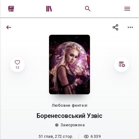


12
Любовне фентезі
Боренесовський Узвіс
Заморожена
51 глав, 272 стор.
6 339