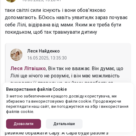
таки світлі сили існують і вони обов'язково
допомагають. БОюсь навіть уявити,як зараз почуває
себе Лілі, відірвана від мами. Яким же треба бути
покидьком, щоб так травмувати дитину
Леся Найденко
16.05.2025, 13:35:30
Леся Літвішко
, Він так не вважає. Він думає, що
Лілі ще нічого не розуміє, і він має можливість
виховати її правильно, як йому подобається
Використання файлів Cookie
З метою забезпечення кращого досвіду користувача, ми
збираємо та використовуємо файли cookie. Продовжуючи
переглядати наш сайт, ви погоджуєтеся на збір і використання
Татьяна Приходько
файлів cookie.
16.05.2025, 13:09:18
Дозволити
Детальніше
Добре,що поговорили. Думаю,що Раян зараз не
ризикне ображати Сару. А Сара буде разом з