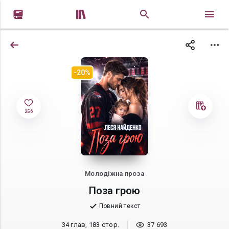


-20%
256
Молодіжна проза
Поза грою
Повний текст
34 глав, 183 стор.
37 693