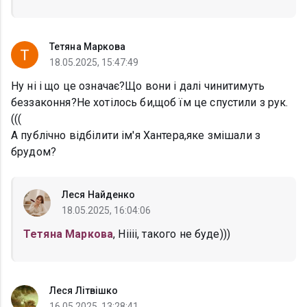
Тетяна Маркова
18.05.2025, 15:47:49
Ну ні і що це означає?Що вони і далі чинитимуть
беззаконня?Не хотілось би,щоб їм це спустили з рук.
(((
А публічно відбілити ім'я Хантера,яке змішали з
брудом?
Леся Найденко
18.05.2025, 16:04:06
Тетяна Маркова
, Ніііі, такого не буде)))
Леся Літвішко
16.05.2025, 13:28:41