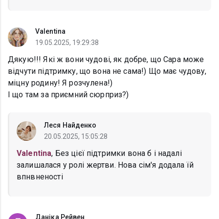
Valentina
19.05.2025, 19:29:38
Дякую!!! Які ж вони чудові, як добре, що Сара може
відчути підтримку, що вона не сама!) Що має чудову,
міцну родину! Я розчулена!)
І що там за приємний сюрприз?)
Леся Найденко
20.05.2025, 15:05:28
Valentina
, Без цієї підтримки вона б і надалі
залишалася у ролі жертви. Нова сім'я додала їй
впнвненості
Даніка Рейвен