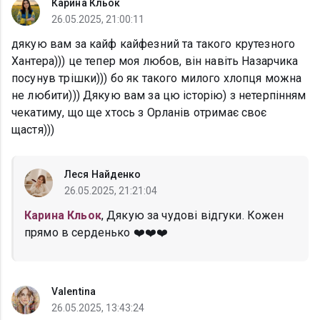
Карина Кльок
26.05.2025, 21:00:11
дякую вам за кайф кайфезний та такого крутезного
Хантера))) це тепер моя любов, він навіть Назарчика
посунув трішки))) бо як такого милого хлопця можна
не любити))) Дякую вам за цю історію) з нетерпінням
чекатиму, що ще хтось з Орланів отримає своє
щастя)))
Леся Найденко
26.05.2025, 21:21:04
Карина Кльок
, Дякую за чудові відгуки. Кожен
прямо в серденько ❤️❤️❤️
Valentina
26.05.2025, 13:43:24