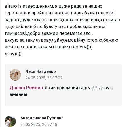
вітаю із завершенням, я дуже рада за наших
героїв,вони пройшли і вогонь і воду,були і сльози і
радість,дуже класна книга,вона повчає всіх,хто читає
її,що скільки б не було у вас проблем,вони всі
тимчасові,добро завжди перемагає зло .
дякую за таку чудову,чуйну,емоційну історію,бажаю
всього хорошого вам,і нашим героям))))
дякую))
Леся Найденко
24.05.2025, 23:07:02
Даніка Рейвен
, Який приємний відгук!!! Дякую
❤️❤️❤️❤️
Антоненкова Руслана
24.05.2025, 20:37:18