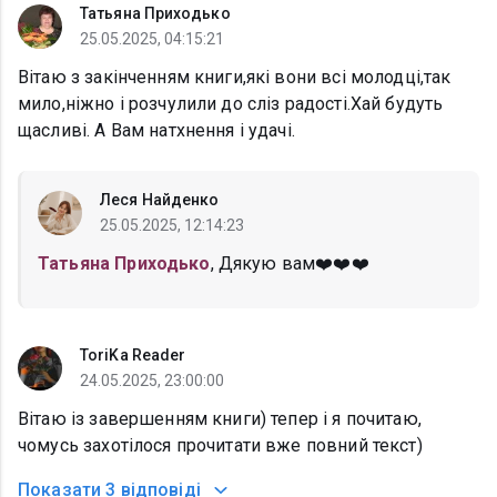
Татьяна Приходько
25.05.2025, 04:15:21
Вітаю з закінченням книги,які вони всі молодці,так
мило,ніжно і розчулили до сліз радості.Хай будуть
щасливі. А Вам натхнення і удачі.
Леся Найденко
25.05.2025, 12:14:23
Татьяна Приходько
, Дякую вам❤️❤️❤️
ToriKa Reader
24.05.2025, 23:00:00
Вітаю із завершенням книги) тепер і я почитаю,
чомусь захотілося прочитати вже повний текст)
Показати
3 відповіді