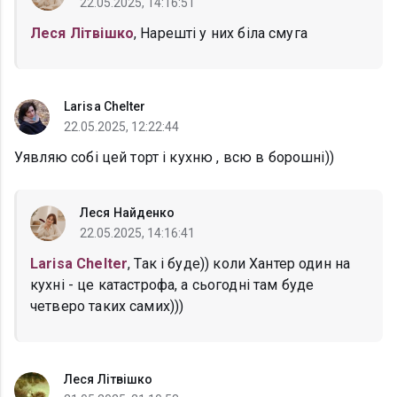
22.05.2025, 14:16:51
Леся Літвішко
, Нарешті у них біла смуга
Larisa Chelter
22.05.2025, 12:22:44
Уявляю собі цей торт і кухню , всю в борошні))
Леся Найденко
22.05.2025, 14:16:41
Larisa Chelter
, Так і буде)) коли Хантер один на
кухні - це катастрофа, а сьогодні там буде
четверо таких самих)))
Леся Літвішко