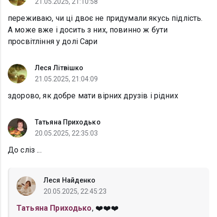
21.05.2025, 21:10:58
переживаю, чи ці двоє не придумали якусь підлість.
А може вже і досить з них, повинно ж бути
просвітління у долі Сари
Леся Літвішко
21.05.2025, 21:04:09
здорово, як добре мати вірних друзів і рідних
Татьяна Приходько
20.05.2025, 22:35:03
До сліз ...
Леся Найденко
20.05.2025, 22:45:23
Татьяна Приходько
, ❤️❤️❤️