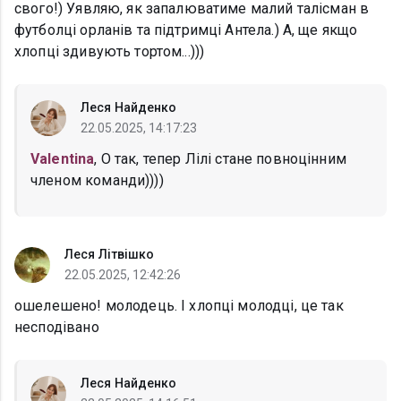
свого!) Уявляю, як запалюватиме малий талісман в
футболці орланів та підтримці Антела.) А, ще якщо
хлопці здивують тортом...)))
Леся Найденко
22.05.2025, 14:17:23
Valentina
, О так, тепер Лілі стане повноцінним
членом команди))))
Леся Літвішко
22.05.2025, 12:42:26
ошелешено! молодець. І хлопці молодці, це так
несподівано
Леся Найденко