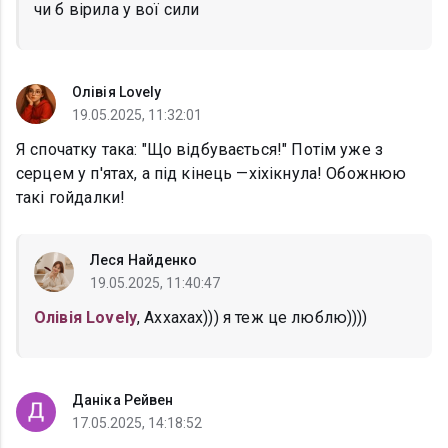
чи б вірила у вої сили
Олівія Lovely
19.05.2025, 11:32:01
Я спочатку така: "Що відбувається!" Потім уже з
серцем у п'ятах, а під кінець —хіхікнула! Обожнюю
такі гойдалки!
Леся Найденко
19.05.2025, 11:40:47
Олівія Lovely
, Аххахах))) я теж це люблю))))
Даніка Рейвен
17.05.2025, 14:18:52