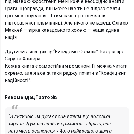
під назвою Фростгейт. Мені конче необхідно знайти
брата. Щоправда, він може навіть не підозрювати
про моє існування… І тим паче про існування
півторарічної племінниці. Але нічого не вдієш. Олівер
Маккей — зірка канадського хокею — наша єдина
надія.
Друга частина циклу “Канадські Орлани”. Історія про
Сару та Хантера.
Кожна книга є самостійним романом. Її можна читати
окремо, але я все ж таки раджу почати з “Коефіцієнт
надійності”.
Рекомендації авторів
“З дитиною на руках вона втекла від чоловіка
тирана. Думала знайти прихисток у брата, але
натомість оселилася у його найкращого друга.