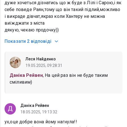
дуже хочеться дізнатись що ж буде з Лілі і Сарою,і як
себе поведе Раян,тому що він такий підлий,можливо
і викраде дівчат,якраз коли Хантеру не можна
виїжджати з міста
дякую, чекаю продочку))
Показати
2 відповіді
Леся Найденко
19.05.2025, 09:28:31
Даніка Рейвен
, На цей раз він не буде таким
сміливим)
Даніка Рейвен
18.05.2025, 19:13:32
ух,оце добре вона йому нагнула!!