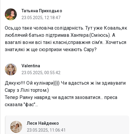
Татьяна Приходько
23.05.2025, 12:18:47
Ось,що таке чоловіча солідарність. Тут уже Коваль,як
люблячий батько підтримав Хантера.(Сміюсь). А
взагалі вони всі такі класні,справжня сім'я.. Хочеться
знати,які ж ще сюрпризи чекають Сару?
Valentina
23.05.2025, 00:55:42
Дякую!!! Ой кулінари)))) Чи вдасться ж їм здивувати
Сару з Лілі тортом.)
Тепер Раяну навряд чи вдастя заховатися... преса
сказала "фас"...
Леся Найденко
23.05.2025, 11:06:41