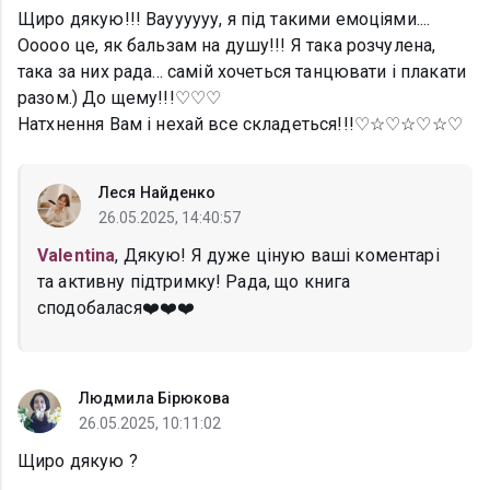
Щиро дякую!!! Вауууууу, я під такими емоціями....
Ооооо це, як бальзам на душу!!! Я така розчулена,
така за них рада... самій хочеться танцювати і плакати
разом.) До щему!!!♡♡♡
Натхнення Вам і нехай все складеться!!!♡☆♡☆♡☆♡
Леся Найденко
26.05.2025, 14:40:57
Valentina
, Дякую! Я дуже ціную ваші коментарі
та активну підтримку! Рада, що книга
сподобалася❤️❤️❤️
Людмила Бірюкова
26.05.2025, 10:11:02
Щиро дякую ?