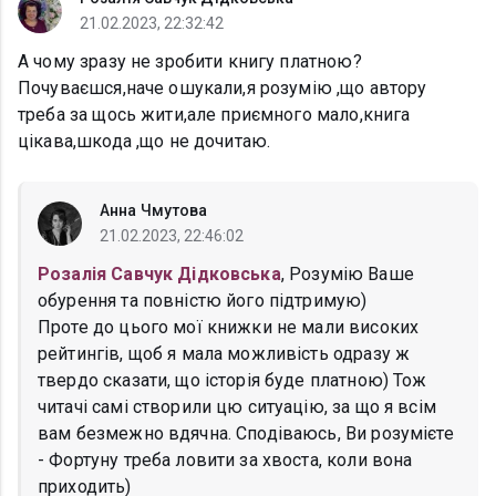
21.02.2023, 22:32:42
А чому зразу не зробити книгу платною?
Почуваєшся,наче ошукали,я розумію ,що автору
треба за щось жити,але приємного мало,книга
цікава,шкода ,що не дочитаю.
Анна Чмутова
21.02.2023, 22:46:02
Розалія Савчук Дідковська
, Розумію Ваше
обурення та повністю його підтримую)
Проте до цього мої книжки не мали високих
рейтингів, щоб я мала можливість одразу ж
твердо сказати, що історія буде платною) Тож
читачі самі створили цю ситуацію, за що я всім
вам безмежно вдячна. Сподіваюсь, Ви розумієте
- Фортуну треба ловити за хвоста, коли вона
приходить)