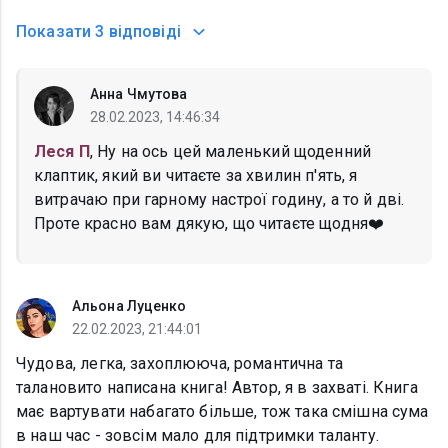
Показати
3 відповіді
Анна Чмутова
28.02.2023, 14:46:34
Леся П
, Ну на ось цей маленький щоденний
клаптик, який ви читаєте за хвилин п'ять, я
витрачаю при гарному настрої годину, а то й дві.
Проте красно вам дякую, що читаєте щодня❤️
Альона Луценко
22.02.2023, 21:44:01
Чудова, легка, захоплююча, романтична та
талановито написана книга! Автор, я в захваті. Книга
має вартувати набагато більше, тож така смішна сума
в наш час - зовсім мало для підтримки таланту.