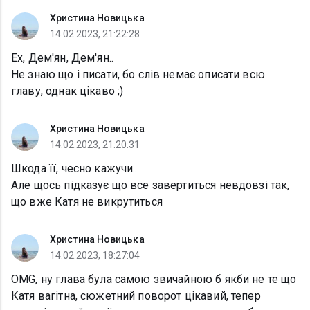
Христина Новицька
14.02.2023, 21:22:28
Ех, Дем'ян, Дем'ян..
Не знаю що і писати, бо слів немає описати всю
главу, однак цікаво ;)
Христина Новицька
14.02.2023, 21:20:31
Шкода її, чесно кажучи..
Але щось підказує що все завертиться невдовзі так,
що вже Катя не викрутиться
Христина Новицька
14.02.2023, 18:27:04
OMG, ну глава була самою звичайною б якби не те що
Катя вагітна, сюжетний поворот цікавий, тепер