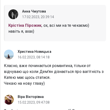
Анна Чмутова
17.02.2023, 20:39:14
Крістіна Пірожик
, ох, всі ми на те чекаємо)
навіть я, ахах)
Христина Новицька
16.02.2023, 08:14:18
Класно, вже починається романтика, тільки от
відчуваю що коли Дем'ян дізнається про вагітність з
Катею має щось статися..
Чекаю на нову главу)
Віра Вікторівна
15.02.2023, 09:47:08