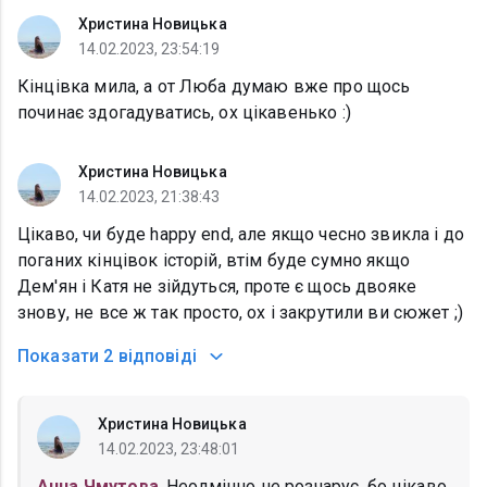
Христина Новицька
14.02.2023, 23:54:19
Кінцівка мила, а от Люба думаю вже про щось
починає здогадуватись, ох цікавенько :)
Христина Новицька
14.02.2023, 21:38:43
Цікаво, чи буде happy end, але якщо чесно звикла і до
поганих кінцівок історій, втім буде сумно якщо
Дем'ян і Катя не зійдуться, проте є щось двояке
знову, не все ж так просто, ох і закрутили ви сюжет ;)
Показати
2 відповіді
Христина Новицька
14.02.2023, 23:48:01
Анна Чмутова
, Неодмінно не розчарує, бо цікаво