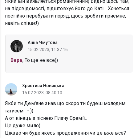
Який він виявляється романтичний) Видно щось там,
на підсвідомості, підштовхує його до Каті... Хочеться
постійно перебувати поряд, щось зробити приємне,
навіть співає!)
Анна Чмутова
15.02.2023, 11:37:16
Вера
, То ще не все))
Христина Новицька
15.02.2023, 08:40:10
Якби ти Дем'яне знав що скоро ти будеш молодим
татусем : - ))
А от кінець з піснею Плачу Єремії..
Це дуже мило)
Цікаво чи буде якесь продовження чи це вже все?