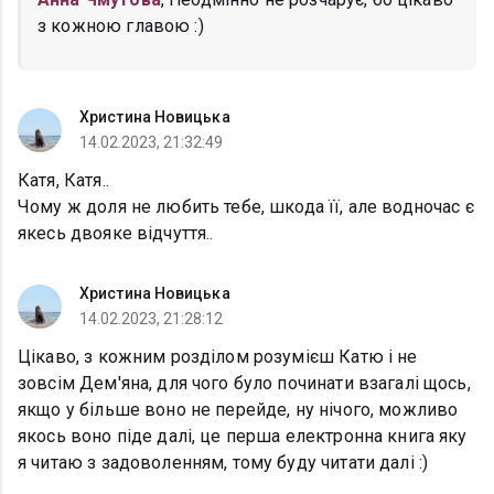
з кожною главою :)
Христина Новицька
14.02.2023, 21:32:49
Катя, Катя..
Чому ж доля не любить тебе, шкода її, але водночас є
якесь двояке відчуття..
Христина Новицька
14.02.2023, 21:28:12
Цікаво, з кожним розділом розумієш Катю і не
зовсім Дем'яна, для чого було починати взагалі щось,
якщо у більше воно не перейде, ну нічого, можливо
якось воно піде далі, це перша електронна книга яку
я читаю з задоволенням, тому буду читати далі :)