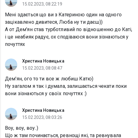
15.02.2023, 08:22:19
Мені здається що ви з Катериною один на одного
зацікавлено дивитеся, Люба ну ти даєш))
А от Дем'ян став турботливий по відношенню до Каті,
і це неабияк радує, ох сподіваюся вони зізнаються у
почуттях
Христина Новицька
15.02.2023, 08:08:47
Дем'ян, ого то ти все ж любиш Катю)
Ну загалом я так і думала, залишається чекати поки
вони зізнаються у своїх почуттях :)
Христина Новицька
15.02.2023, 08:03:26
Воу, воу, воу..)
Що ж там починається, ревнощі які, та ревнувала