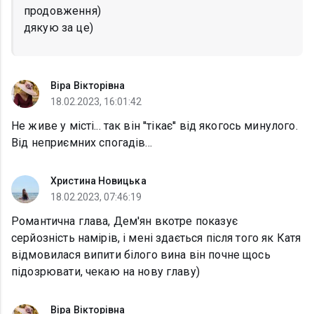
продовження)
дякую за це)
Віра Вікторівна
18.02.2023, 16:01:42
Не живе у місті... так він ''тікає'' від якогось минулого.
Від неприємних спогадів...
Христина Новицька
18.02.2023, 07:46:19
Романтична глава, Дем'ян вкотре показує
серйозність намірів, і мені здається після того як Катя
відмовилася випити білого вина він почне щось
підозрювати, чекаю на нову главу)
Віра Вікторівна