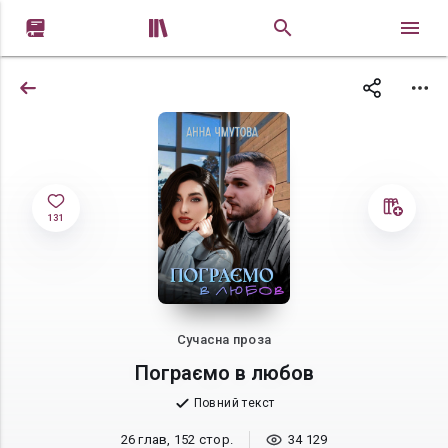


131
Сучасна проза
Пограємо в любов
Повний текст
26 глав, 152 стор.
34 129