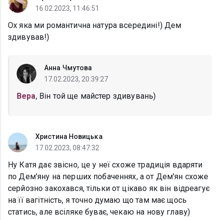
16.02.2023, 11:46:51
Ох яка ми романтична натура всередині!) Дем
здивував!)
Анна Чмутова
17.02.2023, 20:39:27
Вера
, Він той ще майстер здивувань)
Христина Новицька
17.02.2023, 08:47:32
Ну Катя дає звісно, це у неї схоже традиція вдаряти
по Дем'яну на перших побаченнях, а от Дем'ян схоже
серйозно закохався, тільки от цікаво як він відреагує
на її вагітність, я точно думаю що там має щось
статись, але всіляке буває, чекаю на нову главу)