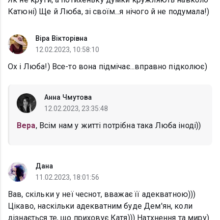
Катюні) Ще й Люба, зі своїм...я нічого й не подумала!)
Віра Вікторівна
12.02.2023, 10:58:10
Ох і Люба!) Все-то вона підмічає...вправно підколює)
Анна Чмутова
12.02.2023, 23:35:48
Вера
, Всім нам у житті потрібна така Люба іноді))
Дана
11.02.2023, 18:01:56
Вав, скільки у неї чеснот, вважає її адекватною)))
Цікаво, наскільки адекватним буде Дем'ян, коли
дізнається те, що приховує Катя))) Натхнення та миру)