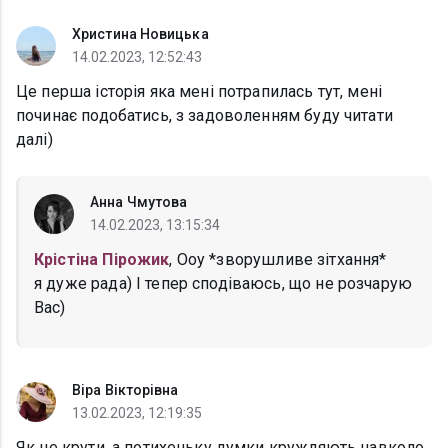
Христина Новицька
14.02.2023, 12:52:43
Це перша історія яка мені потрапилась тут, мені
починає подобатись, з задоволенням буду читати
далі)
Анна Чмутова
14.02.2023, 13:15:34
Крістіна Пірожик
, Ооу *зворушливе зітхання*
я дуже рада) І тепер сподіваюсь, що не розчарую
Вас)
Віра Вікторівна
13.02.2023, 12:19:35
Як не крути, а потихеньку думки кружляють навколо