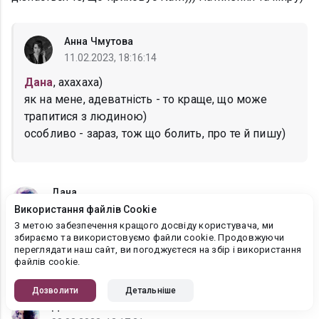
Анна Чмутова
11.02.2023, 18:16:14
Дана
, ахахаха)
як на мене, адеватність - то краще, що може
трапитися з людиною)
особливо - зараз, тож що болить, про те й пишу)
Дана
11.02.2023, 17:30:34
Використання файлів Cookie
З метою забезпечення кращого досвіду користувача, ми
Заклинило Дем'яна на несерйозних стосунках)))
збираємо та використовуємо файли cookie. Продовжуючи
Цікаво, чи є цьому якась причина? (те, що він уникає
переглядати наш сайт, ви погоджуєтеся на збір і використання
файлів cookie.
серйозних стосунків, або мені тільки здається) ))
Дозволити
Детальніше
Дана