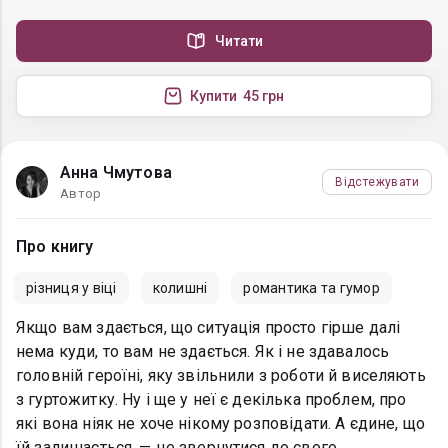
Читати
Купити
45 грн
Анна Чмутова
Відстежувати
Автор
Про книгу
різниця у віці
колишні
романтика та гумор
Якщо вам здається, що ситуація просто гірше далі
нема куди, то вам не здається. Як і не здавалось
головній героїні, яку звільнили з роботи й виселяють
з гуртожитку. Ну і ще у неї є декілька проблем, про
які вона ніяк не хоче нікому розповідати. А єдине, що
їй залишається, — це звернутися до свого