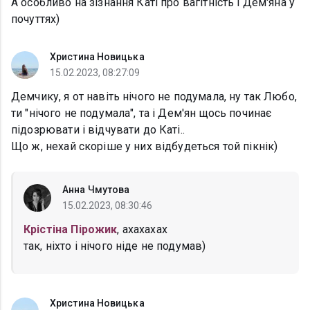
А особливо на зізнання Каті про вагітність і Дем'яна у
почуттях)
Христина Новицька
15.02.2023, 08:27:09
Демчику, я от навіть нічого не подумала, ну так Любо,
ти "нічого не подумала", та і Дем'ян щось починає
підозрювати і відчувати до Каті..
Що ж, нехай скоріше у них відбудеться той пікнік)
Анна Чмутова
15.02.2023, 08:30:46
Крістіна Пірожик
, ахахахах
так, ніхто і нічого ніде не подумав)
Христина Новицька