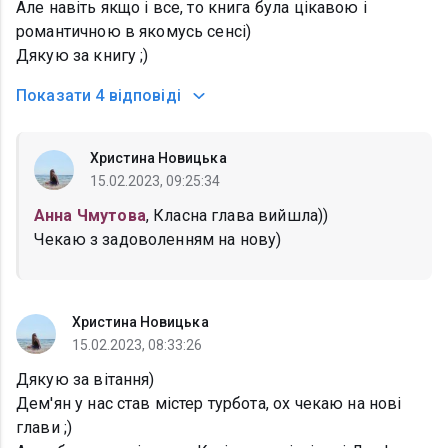
Але навіть якщо і все, то книга була цікавою і
романтичною в якомусь сенсі)
Дякую за книгу ;)
Показати
4 відповіді
Христина Новицька
15.02.2023, 09:25:34
Анна Чмутова
, Класна глава вийшла))
Чекаю з задоволенням на нову)
Христина Новицька
15.02.2023, 08:33:26
Дякую за вітання)
Дем'ян у нас став містер турбота, ох чекаю на нові
глави ;)