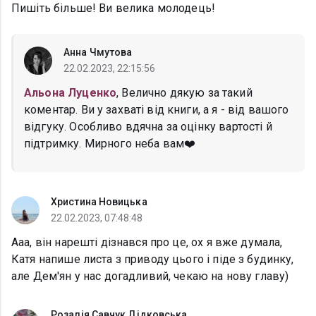
Пишіть більше! Ви велика молодець!
Анна Чмутова
22.02.2023, 22:15:56
Альона Луценко
, Велично дякую за такий
коментар. Ви у захваті від книги, а я - від вашого
відгуку. Особливо вдячна за оцінку вартості й
підтримку. Мирного неба вам❤️
Христина Новицька
22.02.2023, 07:48:48
Ааа, він нарешті дізнався про це, ох я вже думала,
Катя напише листа з приводу цього і піде з будинку,
але Дем'ян у нас догадливий, чекаю на нову главу)
Розалія Савчук Дідковська