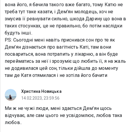
вона його, я бачила такого вже багато, тому Катю не
треба тут таке казати, і Дем'ян молодець, хоч не
змусив її ревнувати сильно, шкода Дарину що вона в
таких стосунках, це не правильно, бо потім наслідки
будуть інші..
P.S: Сьогодні мені навіть приснився сон про те як
Дем'ян дізнається про вагітність Каті, там вони
посвариться, вона потрапить у лікарню, а він буде
перейматись за неї і зрозуміє що любить її, я на жаль
не додивилася цей сон, тільки дійшла до моменту
там де Катя отямилася і не хотіла його бачити
Христина Новицька
14.02.2023, 23:59:56
Ми ж не чужі люди, мені здається Дем'ян щось
відчуває, але сам цього не усвідомлює, любов така
любов..