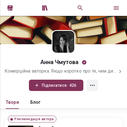


Анна Чмутова
Комерційна авторка. Якщо коротко про те, чим дихаю: дихаю міським повітрям, русофобією і жагою до життя. Хто я? Питання, на яке навіть пан Президент не може нормально відповісти. Мене звати Аня, авторка сучасної прози, копірайтерка й у своїх планах – відома письменниця. Пишу про проблеми нашого часу: синдром відмінника, аб'юзерів, соцмережі. Намагаюсь дати тобі у книзі хоч трошки корисної інформації, окрім суто любовної лінії. Навпаки – про кохання писати я не вмію. Тим паче постійно забуваю, що герої мають зізнаватися у коханні одне одному не в епілозі, ахах. Заходь на мої сторінки в інстаграмі або телеграмі. Буду рада бачити всіх.
Підписатися · 426
Твори
Блог
Рекомендація автора