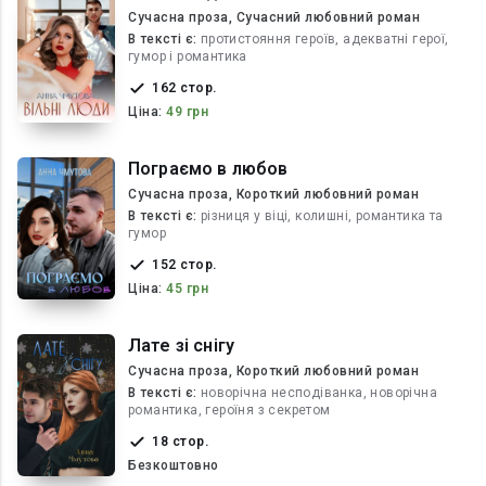
Сучасна проза, Сучасний любовний роман
В текcті є:
протистояння героїв, адекватні герої,
гумор і романтика
162 стор.
Ціна:
49 грн
Пограємо в любов
Сучасна проза, Короткий любовний роман
В текcті є:
різниця у віці, колишні, романтика та
гумор
152 стор.
Ціна:
45 грн
Лате зі снігу
Сучасна проза, Короткий любовний роман
В текcті є:
новорічна несподіванка, новорічна
романтика, героїня з секретом
18 стор.
Безкоштовно