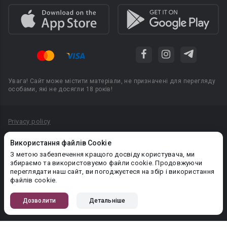
Увага! Сайт може містити матеріали, не призначені для перегляду
особами, які не досягли 18 років!
Privacy policy
Угода користувача
Використання файлів Cookie
Політика конфіденційності
З метою забезпечення кращого досвіду користувача, ми
збираємо та використовуємо файли cookie. Продовжуючи
Правила публікації авторського контенту
переглядати наш сайт, ви погоджуєтеся на збір і використання
файлів cookie.
PR-вiддiл: pr@booknet.com
Дозволити
Детальніше
© 2026 Booknet. Всі права захищено.
Narva mnt 5, Tallinn 10117, Естонія