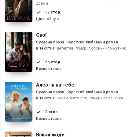
драма
157 стор.
Ціна:
45 грн
Свої
Сучасна проза, Короткий любовний роман
В текcті є:
детектив, гумор, любовний трикутник
156 стор.
Безкоштовно
Алергія на тебе
Сучасна проза, Короткий любовний роман
В текcті є:
несамовите літо, гумор і романтика
10 стор.
Безкоштовно
Вільні люди