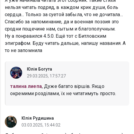
Я уже начинала читать этот сборник. Такие стихи
нельзя читать подряд, в каждом крик души, боль
сердца... Только за суетой забыла, что не дочитала...
Спасибо за напоминание, да и военная поэзия это
сродни пощечине нам, сытым и благополучным.
Ну а понравился 4.5.0. Ещё тот с Битловским
эпиграфом. Буду читать дальше, напишу названия. А
то не запомнила
Юлія Богута
29.03.2025, 17:57:27
талина лиепа
, Дуже багато віршів. Якщо
окремими розділами, їх не читатимуть просто.
Юлія Рудишина
03.03.2025, 15:44:02