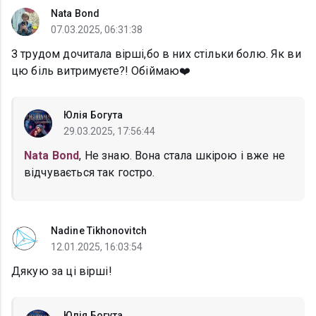
Nata Bond
07.03.2025, 06:31:38
З трудом дочитала вірші,бо в них стільки болю. Як ви
цю біль витримуєте?! Обіймаю❤️
Юлія Богута
29.03.2025, 17:56:44
Nata Bond
, Не знаю. Вона стала шкірою і вже не
відчувається так гостро.
Nadine Tikhonovitch
12.01.2025, 16:03:54
Дякую за ці вірші!
Юлія Богута