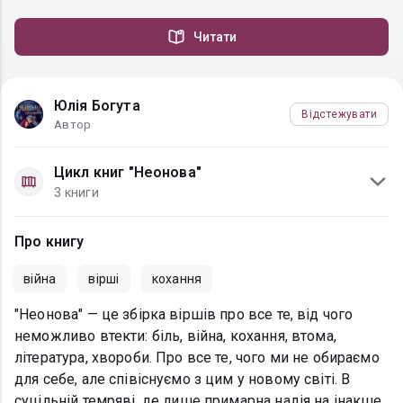
Читати
Юлія Богута
Відстежувати
Автор
Цикл книг "Неонова"
3 книги
Про книгу
війна
вірші
кохання
"Неонова" — це збірка віршів про все те, від чого
неможливо втекти: біль, війна, кохання, втома,
література, хвороби. Про все те, чого ми не обираємо
для себе, але співіснуємо з цим у новому світі. В
суцільній темряві, де лише примарна надія на інакше