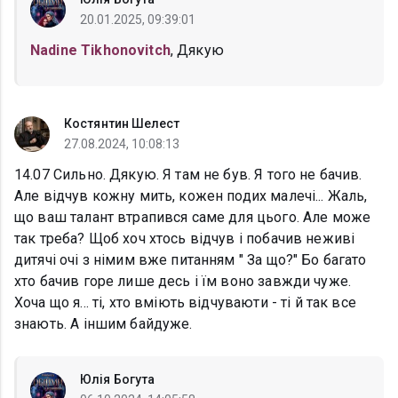
20.01.2025, 09:39:01
Nadine Tikhonovitch
, Дякую
Костянтин Шелест
27.08.2024, 10:08:13
14.07 Сильно. Дякую. Я там не був. Я того не бачив.
Але відчув кожну мить, кожен подих малечі... Жаль,
що ваш талант втрапився саме для цього. Але може
так треба? Щоб хоч хтось відчув і побачив неживі
дитячі очі з німим вже питанням " За що?" Бо багато
хто бачив горе лише десь і їм воно завжди чуже.
Хоча що я... ті, хто вміють відчуваюти - ті й так все
знають. А іншим байдуже.
Юлія Богута