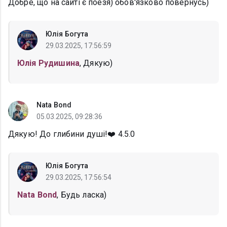
Добре, що на сайті є поезя) обов'язково повернусь)
Юлія Богута
29.03.2025, 17:56:59
Юлія Рудишина
, Дякую)
Nata Bond
05.03.2025, 09:28:36
Дякую! До глибини душі!❤️ 4.5.0
Юлія Богута
29.03.2025, 17:56:54
Nata Bond
, Будь ласка)