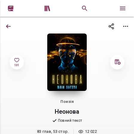


101
Поезія
Неонова
Повний текст
83 глав, 53 стор.
12 022