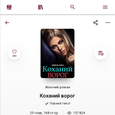


584
Жіночий роман
Коханий ворог
Повний текст
25 глав, 168 стор.
157 824