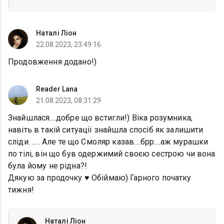
Наталі Ліон
22.08.2023, 23:49:16
Продовження додано!)
Reader Lana
21.08.2023, 08:31:29
Знайшлася....добре що встигли!) Віка розумника,
навіть в такій ситуації знайшла спосіб як залишити
сліди. ..... Але те що Смоляр казав....брр....аж мурашки
по тілі, він що був одержимий своєю сестрою чи вона
була йому не рідна?!
Дякую за продочку ♥ Обіймаю) Гарного початку
тижня!
Наталі Ліон