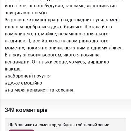
його і все, що він будував, так само, як колись він
знищив мою сім'ю.
За роки невтомної праці і надскладних зусиль мені
вдалося підібратися дуже близько. Я стала його
помічницею, та, майже, незамінною для нього
людиною. І, все йшло за планом рівно до того
моменту, поки я не опинилася з ним в одному ліжку.
В ліжку зі своїм ворогом, якого я повинна
ненавидіти. От тільки серце, чомусь, вирішило
інакше…
#заборонені почуття
#дуже емоційно
#на межі ненависті та кохання
349 коментарів
Щоб залишити коментар, увійдіть в обліковий запис