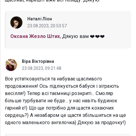
Наталі Ліон
23.08.2023, 20:53:57
Оксана Жезло Штих
, Дякую вам ❤️❤️❤️
Віра Вікторівна
23.08.2023, 09:21:48
Все устатковується та набуває щасливого
продовження! Ось підлікується бабуся і зіграють
весілля!) Тепер всі таємниці розкриті... Смоляр
більше турбувати не буде... у нас навіть будинок
гарний є!) Що ще потрібно для щастя кохаючих
сердець?) А незабаром це щастя збільшиться на ще
одного маленького ангелочка) Дякую за продочку!)