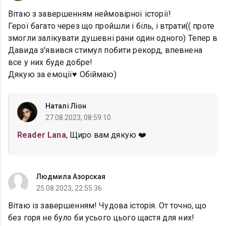
Вітаю з завершенням неймовірної історії!
Герої багато через що пройшли і біль, і втрати(( проте
змогли залікувати душевні рани один одного) Тепер в
Давида з'явився стимул побити рекорд, впевнена
все у них буде добре!
Дякую за емоції♥ Обіймаю)
Наталі Ліон
27.08.2023, 08:59:10
Reader Lana
, Щиро вам дякую ❤️
Людмила Азорская
25.08.2023, 22:55:36
Вітаю із завершенням! Чудова історія. От точно, що
без горя не було би усього цього щастя для них!