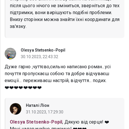
після цього нічого не зміниться, зверніться до тех
підтримки, вони вирішують подібні проблеми.
Внизу сторінки можна знайти їхні координати для
зв'язку.
Olesya Stetsenko-Popil
30.10.2023, 22:43:32
Дуже гарно ,чуттєво,сильно написано роман...усі
почуття пропускаєш собою та добре відчуваєш
емоції... переживаєш настрій, відчуття... подих.
❤️❤️❤️❤️❤️❤️❤️❤️
Наталі Ліон
31.10.2023, 17:29:30
Olesya Stetsenko-Popil
, Дякую від серця! ❤️
Мені надзвичайно приємно! ❤️❤️❤️