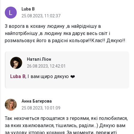
Luba B
25.08.2023, 11:02:37
З ворога в кохану людину ,в найріднішу в
найпотрібнішу ,в людину яка дарує весь світ і
розмальовує його в радісні кольори!!Клас!! Дякую!!
Наталі Ліон
26.08.2023, 12:42:01
Luba B
, І вам щиро дякую ❤️
Анна Багирова
25.08.2023, 10:01:09
Так нехочеться прощатися з героями, які полюбилися,
за яких хвилювалися, тішились, раділи...) Дякую вам
за чудову історію кохання. За моменти, пережиті