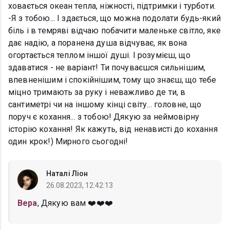
ховається океан тепла, ніжності, підтримки і турботи.
-Я з тобою... І здається, що можна подолати будь-який
біль і в темряві відчаю побачити маленьке світло, яке
дає надію, а поранена душа відчуває, як вона
огортається теплом іншої душі. І розумієш, що
здаватися - не варіант! Ти почуваєшся сильнішим,
впевненішим і спокійнішим, тому що знаєш, що тебе
міцно тримають за руку і неважливо де ти, в
сантиметрі чи на іншому кінці світу... головне, що
поруч є кохання... з тобою! Дякую за неймовірну
історію кохання! Як кажуть, від ненависті до кохання
один крок!) Мирного сьогодні!
Наталі Ліон
26.08.2023, 12:42:13
Вера
, Дякую вам ❤️❤️❤️