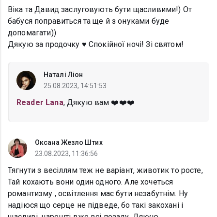
Віка та Давид заслуговують бути щасливими!) От
бабуся поправиться та ще й з онуками буде
допомагати))
Дякую за продочку ♥ Спокійної ночі! Зі святом!
Наталі Ліон
25.08.2023, 14:51:53
Reader Lana
, Дякую вам ❤️❤️❤️
Оксана Жезло Штих
23.08.2023, 11:36:56
Тягнути з весіллям теж не варіант, животик то росте,
Тай кохають вони один одного. Але хочеться
романтизму , освітлення має бути незабутнім. Ну
надіюся що серце не підведе, бо такі закохані і
щасливі, нарешті вже всі позаду. Дякую.