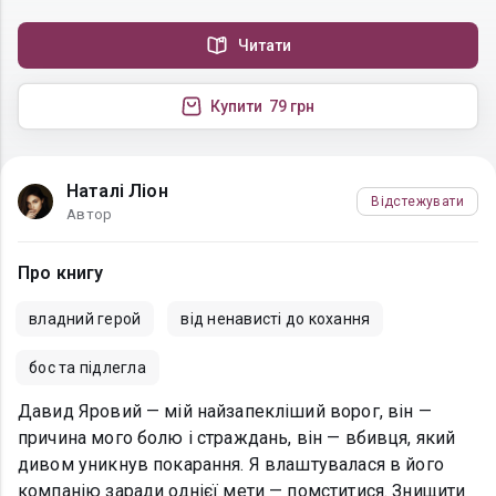
Читати
Купити
79 грн
Наталі Ліон
Відстежувати
Автор
Про книгу
владний герой
від ненависті до кохання
бос та підлегла
Давид Яровий — мій найзапекліший ворог, він —
причина мого болю і страждань, він — вбивця, який
дивом уникнув покарання. Я влаштувалася в його
компанію заради однієї мети — помститися. Знищити