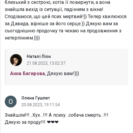
близький з сестрою, хотів її повернути, а вона
знайшла вихід із ситуації, падінням з вікна!
Сподіваюся, що цей псих мертвий!)) Тепер хвилююся
за Давида, вірніше за його серце.)) Дякую вам за
сьогоднішню продочку та чекаю на продовження з
нетерпінням.))))
Наталі Ліон
21.08.2023, 13:02:37
Анна Багирова
, Дякую вам!)))
Олена Гушпит
20.08.2023, 19:11:54
Знайшли!!!...Хух...!!! А психу...собача смерть...!!!
Дякую за проду!!! ❤❤❤