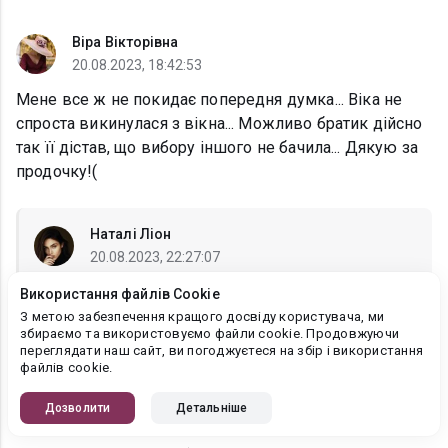
Віра Вікторівна
20.08.2023, 18:42:53
Мене все ж не покидає попередня думка... Віка не
спроста викинулася з вікна... Можливо братик дійсно
так її дістав, що вибору іншого не бачила... Дякую за
продочку!(
Наталі Ліон
20.08.2023, 22:27:07
Вера
, Про це ми вже не дізнаємось) Але, щось
Використання файлів Cookie
там було) Дякую!)))
З метою забезпечення кращого досвіду користувача, ми
збираємо та використовуємо файли cookie. Продовжуючи
переглядати наш сайт, ви погоджуєтеся на збір і використання
файлів cookie.
Наталі Ліон
Дозволити
Детальніше
20.08.2023, 18:24:21