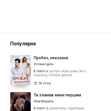
Популярне
Пробач, некохана
Устина Цаль
В текcті є:
зустріч через роки
,
бос і
підлегла
,
спільна дитина
53 стор.
Ти зламав мене першим
Ліна Морель
В текcті є:
романтика
,
службовий