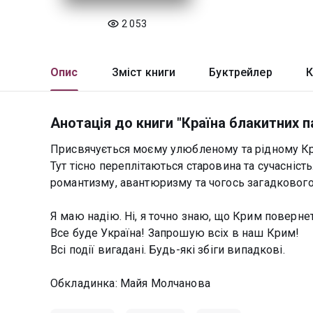
2 053
Опис
Зміст книги
Буктрейлер
К
Анотація до книги "Країна блакитних п
Присвячується моєму улюбленому та рідному Кри
Тут тісно переплітаються старовина та сучасність
романтизму, авантюризму та чогось загадкового 
Я маю надію. Ні, я точно знаю, що Крим повернет
Все буде Україна! Запрошую всіх в наш Крим!
Всі події вигадані. Будь-які збіги випадкові.
Обкладинка: Майя Молчанова