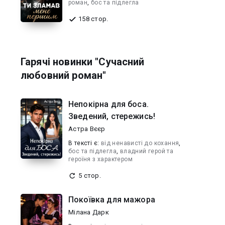
роман
,
бос та підлегла
158 стор.
Гарячі новинки "Сучасний
любовний роман"
Непокірна для боса.
Зведений, стережись!
Астра Вєєр
В текcті є:
від ненависті до кохання
,
бос та підлегла
,
владний герой та
героїня з характером
5 стор.
Покоївка для мажора
Мілана Дарк