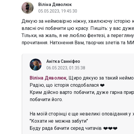
Віліна Дяволюк
05.05.2023, 19:45:30
Дякую за неймовірно ніжну, хвилюючу історію кох
власні очі побачити цю красу. Пишіть: у вас ду
Тільки, на жаль, я не люблю фентезі, а перегля
прочитання. Натхнення Вам, творчих злетів та М
Анітка Санніфео
06.05.2023, 01:35:38
Віліна Дяволюк
, Щиро дякую за такий неймов
Радію, що історія сподобалася ❤️
Крим дійсно варто побачити, дуже гарна при
побачити його.
На моїй сторінці є ще невеликі оповідання у
"Кохати не можна забути"
Буду рада бачити серед читачів ❤️❤️❤️