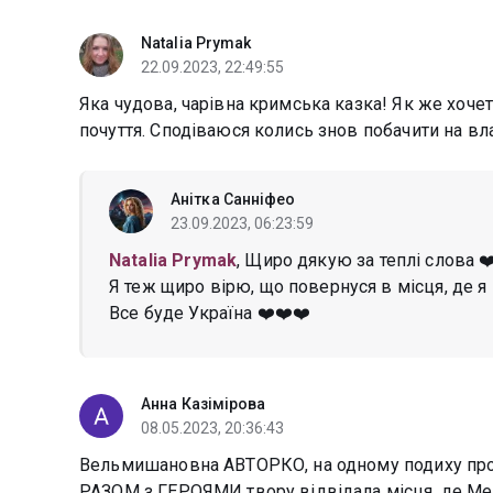
Natalia Prymak
22.09.2023, 22:49:55
Яка чудова, чарівна кримська казка! Як же хочеть
почуття. Сподіваюся колись знов побачити на вл
Анітка Санніфео
23.09.2023, 06:23:59
Natalia Prymak
, Щиро дякую за теплі слова ❤
Я теж щиро вірю, що повернуся в місця, де я 
Все буде Україна ❤️❤️❤️
Анна Казімірова
08.05.2023, 20:36:43
Вельмишановна АВТОРКО, на одному подиху проч
РАЗОМ з ГЕРОЯМИ твору відвідала місця, де М