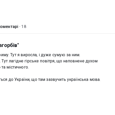
оментарі ·
18
агорбів"
му. Тут я виросла, і дуже сумую за ним.
. Тут лагідне гірське повітря, що наповнене духом
та містичного.
ься до України, що там зазвучить українська мова.