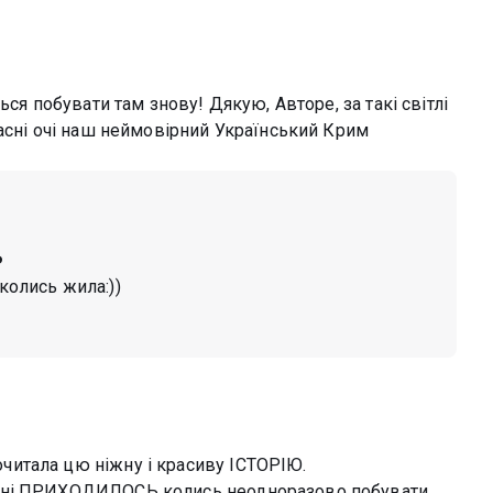
ся побувати там знову! Дякую, Авторе, за такі світлі
асні очі наш неймовірний Український Крим
️
колись жила:))
итала цю ніжну і красиву ІСТОРІЮ.
ені ПРИХОДИЛОСЬ колись неодноразово побувати...