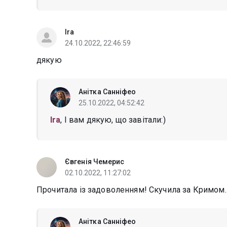
Ira
24.10.2022, 22:46:59
дякую
Анітка Санніфео
25.10.2022, 04:52:42
Ira
, І вам дякую, що завітали:)
Євгенія Чемерис
02.10.2022, 11:27:02
Прочитала із задоволенням! Скучила за Кримом
Анітка Санніфео