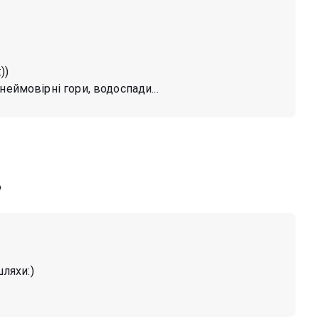
))
неймовірні гори, водоспади...
ю
шляхи:)