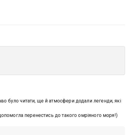
аво було читати, ще й атмосфери додали легенди, які
ки допомогла перенестись до такого омріяного моря!)