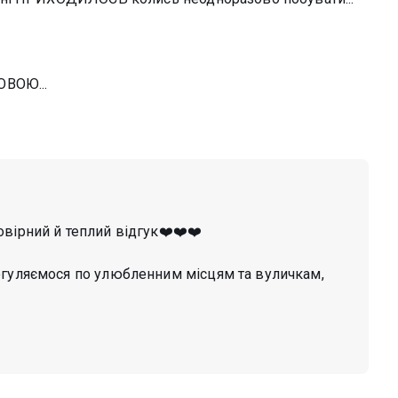
ОВОЮ...
вірний й теплий відгук❤️❤️❤️
огуляємося по улюбленним місцям та вуличкам,