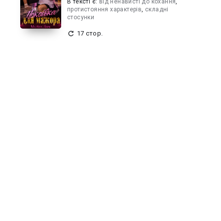
В текcті є:
від ненависті до кохання
,
протистояння характерів
,
складні
стосунки
17 стор.