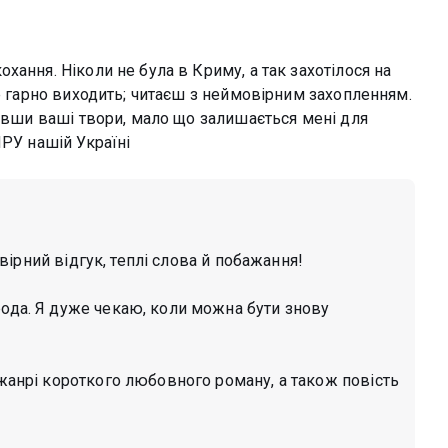
ання. Ніколи не була в Криму, а так захотілося на
же гарно виходить; читаєш з неймовірним захопленням.
нувши ваші твори, мало що залишається мені для
ИРУ нашій Україні
ірний відгук, теплі слова й побажання!
рода. Я дуже чекаю, коли можна бути знову
 жанрі короткого любовного роману, а також повість