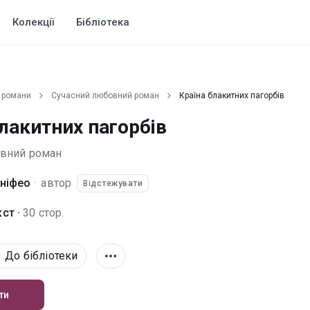
Колекції
Бібліотека
 романи
Сучасний любовний роман
Країна блакитних пагорбів
лакитних пагорбів
овний роман
нніфео
·
автор
Відстежувати
ст ·
30 стор.
До бібліотеки
ти