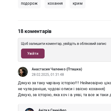
подорож
кохання
крим
18 коментарів
Щоб залишити коментар, увійдіть в обліковий запис
Увійти
Анастасия Чаленко (Пташка)
28.02.2025, 01:31:48
Дякую за таку чарівну історію!!! Неймовірно цік
не чула раніше, чудові описи і звісно кохання)
Дякую, за історію, яка хоч і в уяві, та все ж та
Анітка Санніфео