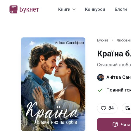
Книги
Конкурси
Блоги
Букнет
Любовні
Країна б
Сучасний люб
Анітка Са
Повний тек
84
Чита