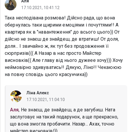
Аля
17.10.2021, 10:41:12
Така несподівана розмова! Дійсно рада, що вона
обернулась таки щирими емоціями і почуттями!! А
квартира як в "навантеження" до всього цього)) От
дійсно не знаєш де знайдеш, де втратиш! От доля,
доля... І звичайно ж, як тут без продовження її
сюрпризів((( А Назар в нас просто Майстер
висновків(( Але главу від нього дужеее хочу))) Хочу
неймовірно здивуватись!! Дякую, Ліно!! Чекаююю
на повну сповідь цього красунчика))
Ліна Алекс
17.10.2021, 11:04:10
Аля
, Не знаєш, де знайдеш, а де загубиш. Ната
заслуговує на такий подарунок, а ще прекрасно,
що вона змогла пробачити. Назар... Ахах, точно
майстер висновків!))