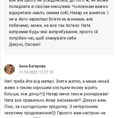
але він цього не усвідомлює, до того ж, не може
поладнати зі своїми емоціями. Чоловікам важко
відкритися навіть самим собі, Назар не виняток. І
не в його характері бігати за жінками, але
побачимо, може, не все так погано. Ната
витримає будь-яке випробування, просто їй
потрібен час, щоб опанувати себе.
Дякую, Оксано!
Анна Багирова
11.10.2021, 11:21:10
Наті треба йти від матері. Зняти житло, а мама нехай
живе з таким хорошим хлопцем якому вірить
більше, ніж дочці!!)) Назар мене також розчарував!
Ната все правильно йому висказала!!! Дякую вам,
Ліно, за сьогоднішню продочку. З нетерпінням
чекатиму продовження!)) Гарного вам настрою на