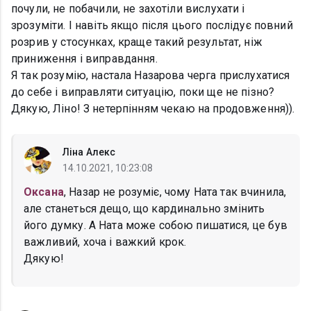
почули, не побачили, не захотіли вислухати і
зрозуміти. І навіть якщо після цього послідує повний
розрив у стосунках, краще такий результат, ніж
приниження і виправдання.
Я так розумію, настала Назарова черга прислухатися
до себе і виправляти ситуацію, поки ще не пізно?
Дякую, Ліно! З нетерпінням чекаю на продовження)).
Ліна Алекс
14.10.2021, 10:23:08
Оксана
, Назар не розуміє, чому Ната так вчинила,
але станеться дещо, що кардинально змінить
його думку. А Ната може собою пишатися, це був
важливий, хоча і важкий крок.
Дякую!