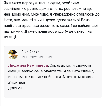
Як важко порозумітись людям, особливо
засліпленим ревнощами, злістю, розпачем та ще
невідомо чим. Можливо, я упереджено ставлюсь до
Нати, але мені тільки іі дуже-дуже жалко! Вона-
найбільш вразлива зараз, геть сама, без найменшої
підтримки. Дуже сподіваюсь, що буде свято і на іі
вулиці.
Ліна Алекс
13.10.2021, 09:06:03
Людмила Румянцева
, Справді, коли вирують
емоції, важко себе опанувати. Але Ната сильна,
вона зможе це все побороти. А свято, можливо, і
з'явиться.
Дякую!