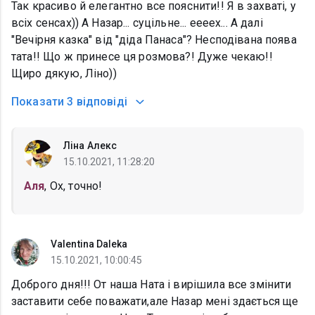
Так красиво й елегантно все пояснити!! Я в захваті, у
всіх сенсах)) А Назар... суцільне... еееех... А далі
"Вечірня казка" від "діда Панаса"? Несподівана поява
тата!! Що ж принесе ця розмова?! Дуже чекаю!!
Щиро дякую, Ліно))
Показати
3 відповіді
Ліна Алекс
15.10.2021, 11:28:20
Аля
, Ох, точно!
Valentina Daleka
15.10.2021, 10:00:45
Доброго дня!!! От наша Ната і вирішила все змінити
заставити себе поважати,але Назар мені здається ще