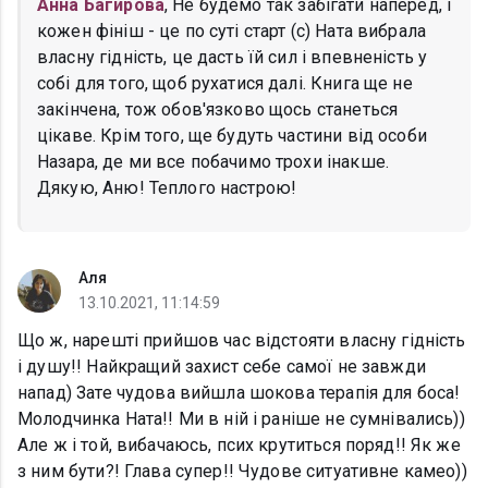
Анна Багирова
, Не будемо так забігати наперед, і
кожен фініш - це по суті старт (с) Ната вибрала
власну гідність, це дасть їй сил і впевненість у
собі для того, щоб рухатися далі. Книга ще не
закінчена, тож обов'язково щось станеться
цікаве. Крім того, ще будуть частини від особи
Назара, де ми все побачимо трохи інакше.
Дякую, Аню! Теплого настрою!
Аля
13.10.2021, 11:14:59
Що ж, нарешті прийшов час відстояти власну гідність
і душу!! Найкращий захист себе самої не завжди
напад) Зате чудова вийшла шокова терапія для боса!
Молодчинка Ната!! Ми в ній і раніше не сумнівались))
Але ж і той, вибачаюсь, псих крутиться поряд!! Як же
з ним бути?! Глава супер!! Чудове ситуативне камео))