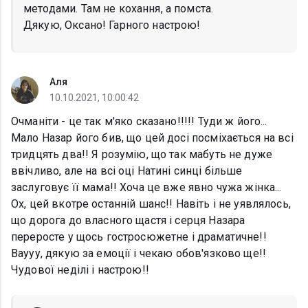
методами. Там не кохання, а помста.
Дякую, Оксано! Гарного настрою!
Аля
10.10.2021, 10:00:42
Очманіти - це так м'яко сказано!!!!! Туди ж його...
Мало Назар його бив, що цей досі посміхається на всі
тридцять два!! Я розумію, що так мабуть не дуже
ввічливо, але на всі оці Натині синці більше
заслуговує її мама!! Хоча це вже явно чужа жінка...
Ох, цей вкотре останній шанс!! Навіть і не уявлялось,
що дорога до власного щастя і серця Назара
переросте у щось гостросюжетне і драматичне!!
Ваууу, дякую за емоції і чекаю обов'язково ще!!
Чудової неділі і настрою!!