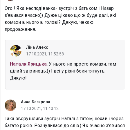
Ого ! Яка несподіванка- зустріч з батьком і Назар
з’явився вчасно)) Дуже цікаво що ж буде далі, які
комахи в нього в голові? Дякую, чекаю
продовження.
Ліна Алекс
17.10.2021, 11:52:58
Наталя Ярицька
, У нього не просто комахи, там
цілий звіринець;)) І всі у різні боки тягнуть.
Дякую!
Анна Багирова
17.10.2021, 11:40:12
Така зворушлива зустріч Наталі з татом, нехай і через
багато років. Розчулилася до сліз.) Як вчасно з'явився