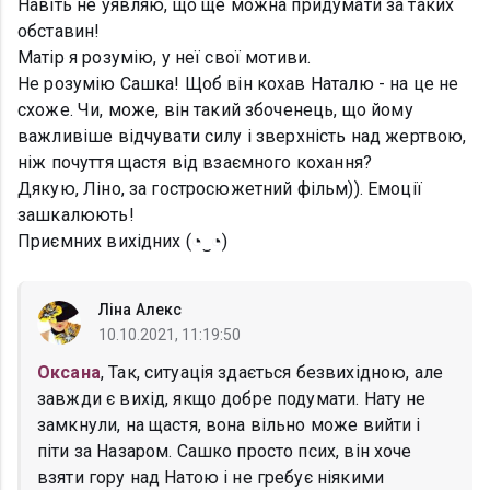
Навіть не уявляю, що ще можна придумати за таких
обставин!
Матір я розумію, у неї свої мотиви.
Не розумію Сашка! Щоб він кохав Наталю - на це не
схоже. Чи, може, він такий збоченець, що йому
важливіше відчувати силу і зверхність над жертвою,
ніж почуття щастя від взаємного кохання?
Дякую, Ліно, за гостросюжетний фільм)). Емоції
зашкалюють!
Приємних вихідних (◔‿◔)
Ліна Алекс
10.10.2021, 11:19:50
Оксана
, Так, ситуація здається безвихідною, але
завжди є вихід, якщо добре подумати. Нату не
замкнули, на щастя, вона вільно може вийти і
піти за Назаром. Сашко просто псих, він хоче
взяти гору над Натою і не гребує ніякими