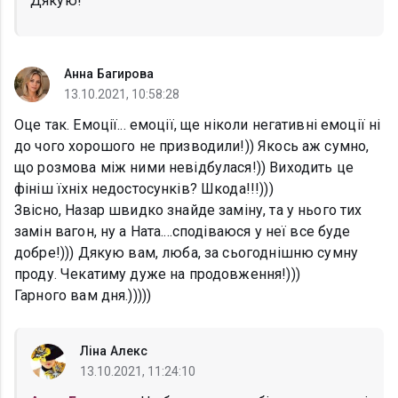
Дякую!
Анна Багирова
13.10.2021, 10:58:28
Оце так. Емоції... емоції, ще ніколи негативні емоції ні
до чого хорошого не призводили!)) Якось аж сумно,
що розмова між ними невідбулася!)) Виходить це
фініш їхніх недостосунків? Шкода!!!)))
Звісно, Назар швидко знайде заміну, та у нього тих
замін вагон, ну а Ната....сподіваюся у неї все буде
добре!))) Дякую вам, люба, за сьогоднішню сумну
проду. Чекатиму дуже на продовження!)))
Гарного вам дня.)))))
Ліна Алекс
13.10.2021, 11:24:10