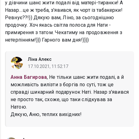
у дівчини шанс жити подалі від матері-тиранки! А
Назар....це ж треба, з'явився, як чорт із табакерки!
Ревнує??!)) Дякую вам, Ліно, за сьогоднішню
продочку. Хоч якась світла полоса для Нати -
примирення з татом. Чекатиму на продовження з
нетерпінням!))) Гарного вам дня!))))
Ліна Алекс
17.10.2021, 11:52:17
Анна Багирова
, Не тільки шанс жити подалі, а й
можливість вилізти з боргів по суті, тож це
справді шикарний подарунок Наті. Назар з'явився
не просто так, схоже, що таки слідкував за
Натою.
Дякую, Аню, теплих вихідних!