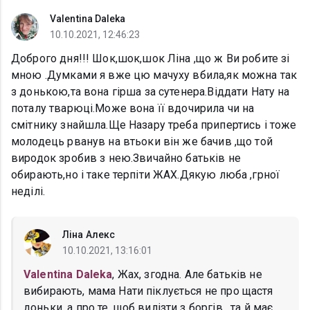
Valentina Daleka
10.10.2021, 12:46:23
Доброго дня!!! Шок,шок,шок Ліна ,що ж Ви робите зі
мною .Думками я вже цю мачуху вбила,як можна так
з донькою,та вона гірша за сутенера.Віддати Нату на
поталу тварюці.Може вона її вдочирила чи на
смітнику знайшла.Ще Назару треба припертись і тоже
молодець рванув на втьоки він же бачив ,що той
виродок зробив з нею.Звичайно батьків не
обирають,но і таке терпіти ЖАХ.Дякую люба ,грної
неділі.
Ліна Алекс
10.10.2021, 13:16:01
Valentina Daleka
, Жах, згодна. Але батьків не
вибирають, мама Нати піклується не про щастя
доньки, а про те, щоб вилізти з боргів , та й має