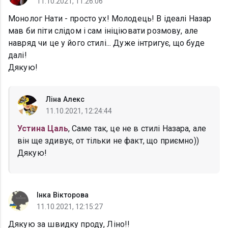
11.10.2021, 11:26:06
Монолог Нати - просто ух! Молодець! В ідеалі Назар
мав би піти слідом і сам ініціювати розмову, але
навряд чи це у його стилі... Дуже інтригує, що буде
далі!
Дякую!
Ліна Алекс
11.10.2021, 12:24:44
Устина Цаль
, Саме так, це не в стилі Назара, але
він ще здивує, от тільки не факт, що приємно))
Дякую!
Інка Вікторова
11.10.2021, 12:15:27
Дякую за швидку проду, Ліно!!