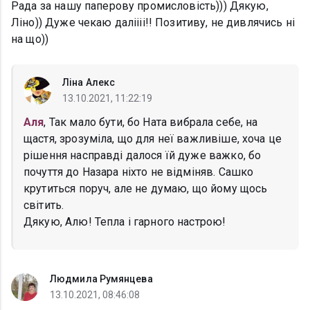
Рада за нашу паперову промисловість))) Дякую,
Ліно)) Дуже чекаю даліііі!! Позитиву, не дивлячись ні
на що))
Ліна Алекс
13.10.2021, 11:22:19
Аля
, Так мало бути, бо Ната вибрала себе, на
щастя, зрозуміла, що для неї важливіше, хоча це
рішення насправді далося їй дуже важко, бо
почуття до Назара ніхто не відміняв. Сашко
крутиться поруч, але не думаю, що йому щось
світить.
Дякую, Алю! Тепла і гарного настрою!
Людмила Румянцева
13.10.2021, 08:46:08