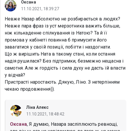
Оксана
11.10.2021, 18:39:27
Невже Назар абсолютно не розбирається в людях?
Невже пара фраз із уст мерзотника важить більше,
ніж кількаденне спілкування із Натою? Та й її
промова у кабінеті повинна б примусити його
завагатися у своїй позиції, побігти і наздогнати.
Що ж вирішить Ната в такому стані, коли остання
надія рушилася? Без підтримки, безмежно нещасна і
самотня. Але ж гордість і сила духу не дасть їй впасти
у відчай?
Пристрасті наростають. Дякую, Ліно. З нетерпінням
чекаю продовження)).
Ліна Алекс
11.10.2021, 18:48:42
Оксана
, Я думаю, Назара засліплюють ревнощі,