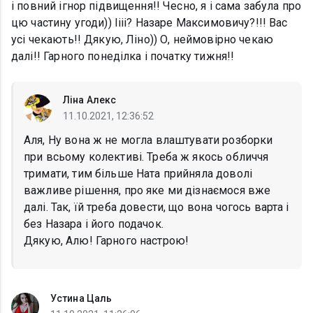
і повний ігнор підвищення!! Чесно, я і сама забула про
цю частину угоди)) Іііі? Назаре Максимовичу?!!! Вас
усі чекають!! Дякую, Ліно)) О, неймовірно чекаю
далі!! Гарного понеділка і початку тижня!!
Ліна Алекс
11.10.2021, 12:36:52
Аля, Ну вона ж не могла влаштувати розборки
при всьому колективі. Треба ж якось обличчя
тримати, тим більше Ната прийняла доволі
важливе рішення, про яке ми дізнаємося вже
далі. Так, їй треба довести, що вона чогось варта і
без Назара і його подачок.
Дякую, Алю! Гарного настрою!
Устина Цаль