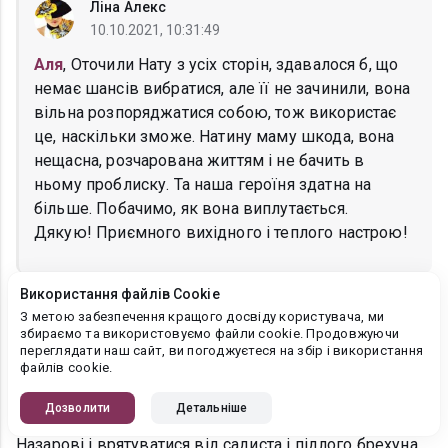
Ліна Алекс
10.10.2021, 10:31:49
Аля
, Оточили Нату з усіх сторін, здавалося б, що
немає шансів вибратися, але її не зачинили, вона
вільна розпоряджатися собою, тож використає
це, наскільки зможе. Натину маму шкода, вона
нещасна, розчарована життям і не бачить в
ньому проблиску. Та наша героїня здатна на
більше. Побачимо, як вона виплутається.
Дякую! Приємного вихідного і теплого настрою!
Використання файлів Cookie
Людмила Румянцева
З метою забезпечення кращого досвіду користувача, ми
збираємо та використовуємо файли cookie. Продовжуючи
10.10.2021, 09:44:04
переглядати наш сайт, ви погоджуєтеся на збір і використання
файлів cookie.
Та Наталі треба було щосили кричати і просити про
допомогу, коли в квартирі був Назар! Схоже, що в неї
Дозволити
Детальніше
дійсно залишився самий останній шанс все пояснити
Назарові і врятуватися від садиста і підлого брехуна