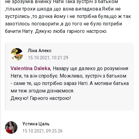
не зрозумів вчинку Нати.Така зустріч з батьком
,тільки трохи шкода ,що вона випадкова.Якби не
зустрілись ,то дочка йому і не потрібна була,що ж так
захотілось поговорити ,а до того не було потреби
бачити Нату. Дякую люба гарного настрою.
Ліна Алекс
15.10.2021, 10:21:29
Valentina Daleka
, Назару ще далеко до розуміння
Нати, та він спробує. Можливо, зустріч з батьком
- саме те, що потрібно зараз Наті. А мотиви батька
ми теж згодом дізнаємося.
Дякую! Гарного настрою!
Устина Цаль
15.10.2021, 09:25:26