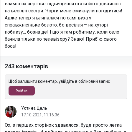
взамін на чергове підвищення стати його дівчиною
на весіллі сестри. Чорти мене смикнули погодитися!
Адже тепер я вляпалася по самі вуха у
справжнісіньке болото, бо весілля – на хуторі
поблизу… бозна де! І що я там робитиму, коли село
бачила тільки по телевізору? Знаю! Приб’ю свого
боса!
243 коментарів
Щоб залишити коментар, увійдіть в обліковий запис
Увійти
Устина Цаль
17.10.2021, 11:16:36
Ох, з перших сторінок здавалося, буде просто легка