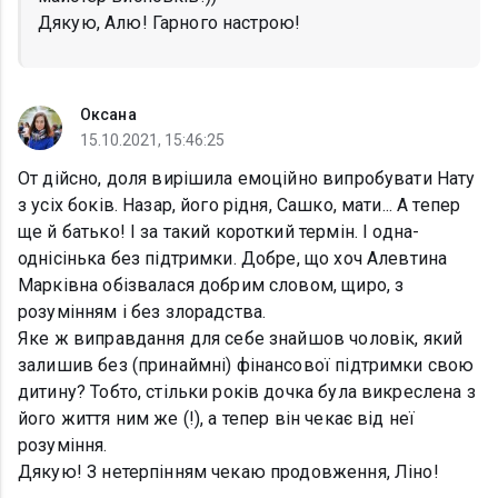
Дякую, Алю! Гарного настрою!
Оксана
15.10.2021, 15:46:25
От дійсно, доля вирішила емоційно випробувати Нату
з усіх боків. Назар, його рідня, Сашко, мати... А тепер
ще й батько! І за такий короткий термін. І одна-
однісінька без підтримки. Добре, що хоч Алевтина
Марківна обізвалася добрим словом, щиро, з
розумінням і без злорадства.
Яке ж виправдання для себе знайшов чоловік, який
залишив без (принаймні) фінансової підтримки свою
дитину? Тобто, стільки років дочка була викреслена з
його життя ним же (!), а тепер він чекає від неї
розуміння.
Дякую! З нетерпінням чекаю продовження, Ліно!