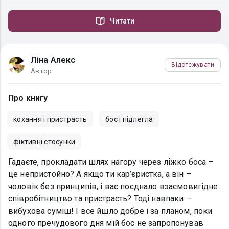
Читати
Ліна Алекс
Відстежувати
Автор
Про книгу
кохання і пристрасть
бос і підлегла
фіктивні стосунки
Гадаєте, прокладати шлях нагору через ліжко боса –
це непристойно? А якщо ти кар’єристка, а він –
чоловік без принципів, і вас поєднало взаємовигідне
співробітництво та пристрасть? Тоді навпаки –
вибухова суміш! І все йшло добре і за планом, поки
одного пречудового дня мій бос не запропонував