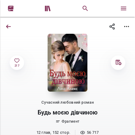


217
Сучасний любовний роман
Будь моєю дівчиною
Фрагмент
12 глав, 152 стор.
56 717