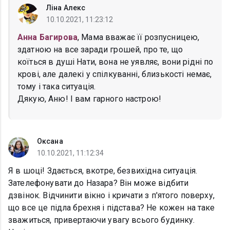
Ліна Алекс
10.10.2021, 11:23:12
Анна Багирова
, Мама вважає її розпусницею,
здатною на все заради грошей, про те, що
коїться в душі Нати, вона не уявляє, вони рідні по
крові, але далекі у спілкуванні, близькості немає,
тому і така ситуація.
Дякую, Аню! І вам гарного настрою!
Оксана
10.10.2021, 11:12:34
Я в шоці! Здається, вкотре, безвихідна ситуація.
Зателефонувати до Назара? Він може відбити
дзвінок. Відчинити вікно і кричати з п'ятого поверху,
що все це підла брехня і підстава? Не кожен на таке
зважиться, привертаючи увагу всього будинку.