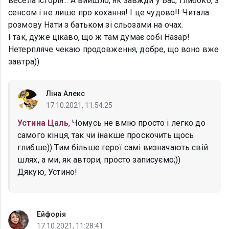
весела історія... А вийшло, як завжди у Вас, глибоко, з
сенсом і не лише про кохання! І це чудово!! Читала
розмову Нати з батьком зі сльозами на очах.
І так, дуже цікаво, що ж там думає собі Назар!
Нетерпляче чекаю продовження, добре, що воно вже
завтра))
Ліна Алекс
17.10.2021, 11:54:25
Устина Цаль
, Чомусь не вмію просто і легко до
самого кінця, так чи інакше проскочить щось
глибше)) Тим більше герої самі визначають свій
шлях, а ми, як автори, просто записуємо;))
Дякую, Устино!
Ейфорія
17.10.2021, 11:28:41