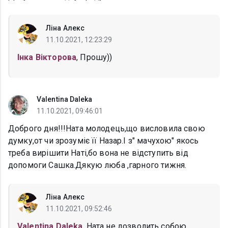
Ліна Алекс
11.10.2021, 12:23:29
Інка Вікторова
, Прошу))
Valentina Daleka
11.10.2021, 09:46:01
Доброго дня!!!Ната молодець,що висловила свою
думку,от чи зрозуміє її Назар.І з" мачухою" якось
треба вирішити Наті,бо вона не відступить від
допомоги Сашка.Дякую люба ,гарного тижня.
Ліна Алекс
11.10.2021, 09:52:46
Valentina Daleka
, Ната не дозволить собою