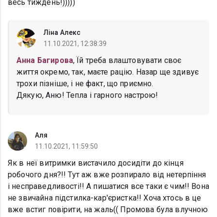
весь тиждень!)))))
Ліна Алекс
11.10.2021, 12:38:39
Анна Багирова
, Їй треба влаштовувати своє
життя окремо, так, маєте рацію. Назар ще здивує
трохи пізніше, і не факт, що приємно.
Дякую, Аню! Тепла і гарного настрою!
Аля
11.10.2021, 11:59:50
Як в неї витримки вистачило досидіти до кінця
робочого дня?!! Тут аж вже розпирало від нетерпіння
і несправедливості!! А пишатися все таки є чим!! Вона
не звичайна підстилка-кар'єристка!! Хоча хтось в це
вже встиг повірити, на жаль(( Промова була влучною