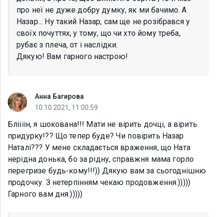
про неї не дуже добру думку, як ми бачимо. А
Назар... Ну такий Назар, сам ще не розібрався у
своїх почуттях, у тому, що чи хто йому треба,
рубає з плеча, от і наслідки.
Дякую! Вам гарного настрою!
Анна Багирова
10.10.2021, 11:00:59
Бліііін, я шокована!!! Мати не вірить дочці, а вірить
придурку!?? Що тепер буде? Чи повірить Назар
Наталі??? У мене складається враження, що Ната
нерідна донька, бо за рідну, справжня мама горло
перегризе будь-кому!!!)) Дякую вам за сьогоднішню
продочку. З нетерпінням чекаю продовження.)))))
Гарного вам дня.)))))