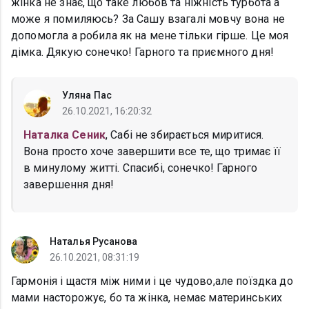
жінка не знає, що таке любов та ніжність турбота а
може я помиляюсь? За Сашу взагалі мовчу вона не
допомогла а робила як на мене тільки гірше. Це моя
дімка. Дякую сонечко! Гарного та приємного дня!
Уляна Пас
26.10.2021, 16:20:32
Наталка Сеник
, Сабі не збирається миритися.
Вона просто хоче завершити все те, що тримає її
в минулому житті. Спасибі, сонечко! Гарного
завершення дня!
Наталья Русанова
26.10.2021, 08:31:19
Гармонія і щастя між ними і це чудово,але поїздка до
мами насторожує, бо та жінка, немає материнських