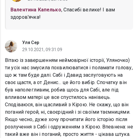
Валентина Капелько
, Спасибі велике! І вам
здоров'ячка!
Уля Сер
29.10.2021, 09:31:09
Вітаю із завершенням неймовірної історії, Уляночко)
ти усіх нас змусила похвилюватися і поламати голову,
що ж там буде далі. Сабі і Давид заслуговують на
своє щастя, а от Денис... це його вибір. Спочатку він
був наполегливим, робив щось для Сабі, але під
впливом матері це все спустилось нанівець.
Сподіваюся, він щасливий з Кірою. Не скажу, що він
поганий герой, ні, своєрідний і зі своїми таємницями.
Якщо чесно, дуже хочу прочитати його історію після
розлучення з Сабі і одруженням з Кірою. Впевнена: не
такий вже він і поганий, просто життя - цікава штука.