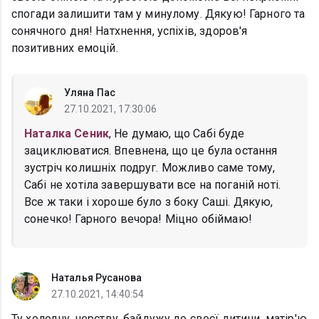
спогади залишити там у минулому. Дякую! Гарного та
сонячного дня! Натхнення, успіхів, здоров'я
позитивних емоцій.
Уляна Пас
27.10.2021, 17:30:06
Наталка Сеник
, Не думаю, що Сабі буде
зациклюватися. Впевнена, що це була остання
зустріч колишніх подруг. Можливо саме тому,
Сабі не хотіла завершувати все на поганій ноті.
Все ж таки і хороше було з боку Саші. Дякую,
сонечко! Гарного вечора! Міцно обіймаю!
Наталья Русанова
27.10.2021, 14:40:54
Ту холодну, черству, байдужу до своєї дитини, матір'ю