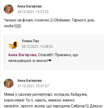
Анна Багирова
28.10.2021, 13:37:25
Чекаю на фінал, сонечко.)) Обіймаю. Гарного дня,
люба!)))))
Уляна Пас
28.10.2021, 15:38:03
Анна Багирова
, Спасибі! Приємно, що
залишаєшся зі мною!❤
Анна Багирова
27.10.2021, 10:31:07
Мама у своєму репертуарі, холодна, байдужа,
корислива! Та її, навіть, мамою важко
назвати...просто жінка, що народила Сабріну!)) Дякую