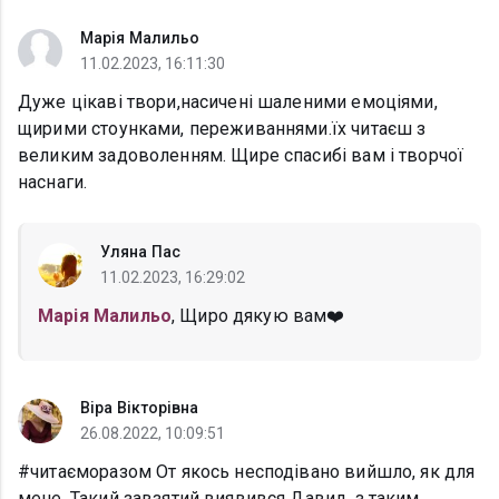
Марія Малильо
11.02.2023, 16:11:30
Дуже цікаві твори,насичені шаленими емоціями,
щирими стоунками, переживаннями.їх читаєш з
великим задоволенням. Щире спасибі вам і творчої
наснаги.
Уляна Пас
11.02.2023, 16:29:02
Марія Малильо
, Щиро дякую вам❤️
Віра Вікторівна
26.08.2022, 10:09:51
#читаєморазом От якось несподівано вийшло, як для
мене. Такий завзятий виявився Давид, з таким