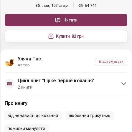
35 глав, 157 стор.
64 744
Читати
Купити
82 грн
Уляна Пас
Відстежувати
Автор
Цикл книг "Гірке перше кохання"
2 книги
Про книгу
від ненависті до кохання
любовний трикутник
помилки минулого