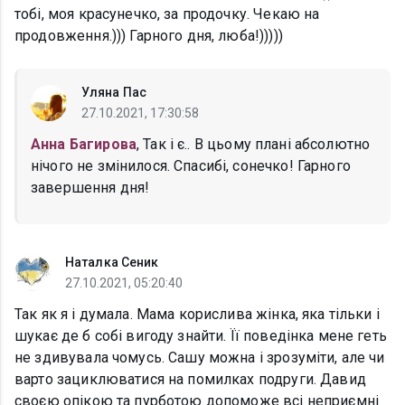
тобі, моя красунечко, за продочку. Чекаю на
продовження.))) Гарного дня, люба!)))))
Уляна Пас
27.10.2021, 17:30:58
Анна Багирова
, Так і є.. В цьому плані абсолютно
нічого не змінилося. Спасибі, сонечко! Гарного
завершення дня!
Наталка Сеник
27.10.2021, 05:20:40
Так як я і думала. Мама корислива жінка, яка тільки і
шукає де б собі вигоду знайти. Її поведінка мене геть
не здивувала чомусь. Сашу можна і зрозуміти, але чи
варто зациклюватися на помилках подруги. Давид
своєю опікою та пурботою допоможе всі неприємні