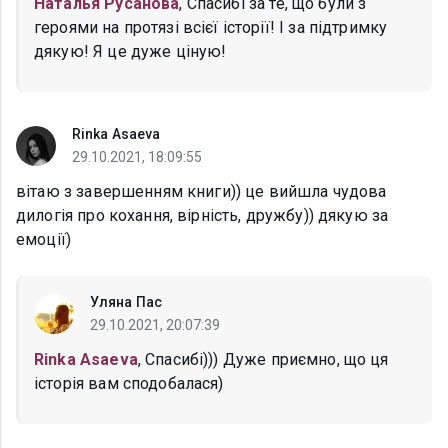
Наталья Русанова
, Спасибі за те, що були з
героями на протязі всієї історії! І за підтримку
дякую! Я це дуже ціную!
Rinka Asaeva
29.10.2021, 18:09:55
вітаю з завершенням книги)) це вийшла чудова
дилогія про кохання, вірність, дружбу)) дякую за
емоції)
Уляна Пас
29.10.2021, 20:07:39
Rinka Asaeva
, Спасибі))) Дуже приємно, що ця
історія вам сподобалася)