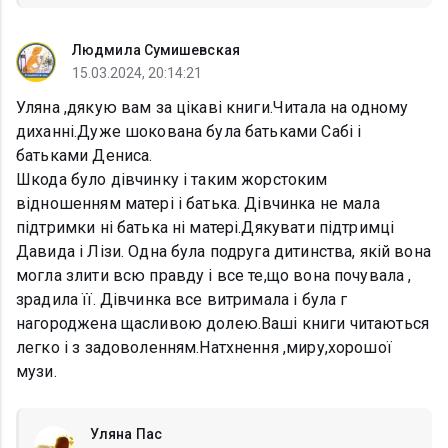
Людмила Сумишевская
15.03.2024, 20:14:21
Уляна ,дякую вам за цікаві книги.Читала на одному
диханні.Дуже шокована була батьками Сабі і
батьками Дениса.
Шкода було дівчинку і таким жорстоким
відношенням матері і батька. Дівчинка не мала
підтримки ні батька ні матері.Дякувати підтримці
Давида і Лізи. Одна була подруга дитинства, якій вона
могла злити всю правду і все те,що вона почувала ,
зрадила її. Дівчинка все витримала і була г
нагороджена щасливою долею.Ваші книги читаються
легко і з задоволенням.Натхнення ,миру,хорошої
музи.
Уляна Пас