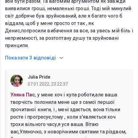
аби бути разом. Та вагомим аргументом як завжди
виявилися гроші, немаленькі гроші. Тоді мій минулий
світ добряче був зруйнований, але я багато чого б
віддала, щоб у мене просто от так , як
Денис,попросили вибачення за все, за увесь мій біль і
неприємності, за розтоптану душу та зруйновані
принципи.
Показати
3 відповіді
Julia Pride
07.01.2022, 23:22:37
Уляна Пас
, у мене хоч і купа роботи,але ваша
творчість полонила мене ще з самої першої
прочитаної книги, і , мені здається, вона тільки
росте і прогресує,тому , коли з'являється хоч
трохи вільного часу,я уся ваша. Вітаю
вас,Уляночко, з новорічними святами та різдвом,