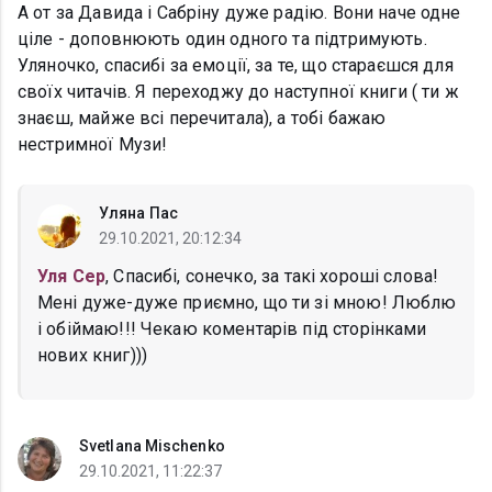
А от за Давида і Сабріну дуже радію. Вони наче одне
ціле - доповнюють один одного та підтримують.
Уляночко, спасибі за емоції, за те, що стараєшся для
своїх читачів. Я переходжу до наступної книги ( ти ж
знаєш, майже всі перечитала), а тобі бажаю
нестримної Музи!
Уляна Пас
29.10.2021, 20:12:34
Уля Сер
, Спасибі, сонечко, за такі хороші слова!
Мені дуже-дуже приємно, що ти зі мною! Люблю
і обіймаю!!! Чекаю коментарів під сторінками
нових книг)))
Svetlana Mischenko
29.10.2021, 11:22:37