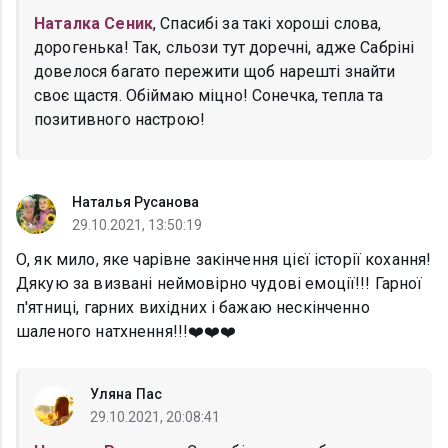
Наталка Сеник
, Спасибі за такі хороші слова,
дорогенька! Так, сльози тут доречні, адже Сабріні
довелося багато пережити щоб нарешті знайти
своє щастя. Обіймаю міцно! Сонечка, тепла та
позитивного настрою!
Наталья Русанова
29.10.2021, 13:50:19
О, як мило, яке чарівне закінчення цієї історії кохання!
Дякую за визвані неймовірно чудові емоції!!! Гарної
п'ятниці, гарних вихідних і бажаю нескінченно
шаленого натхнення!!!❤️❤️❤️
Уляна Пас
29.10.2021, 20:08:41