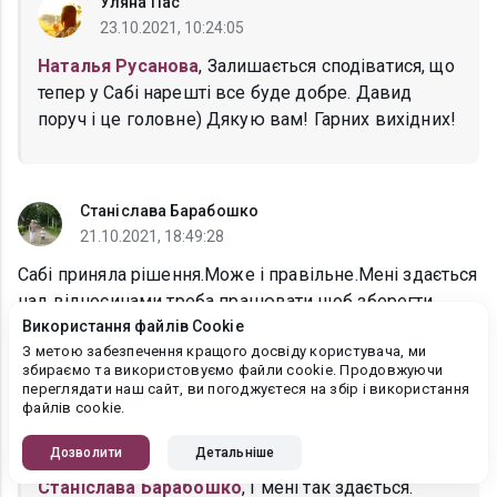
Уляна Пас
23.10.2021, 10:24:05
Наталья Русанова
, Залишається сподіватися, що
тепер у Сабі нарешті все буде добре. Давид
поруч і це головне) Дякую вам! Гарних вихідних!
Станіслава Барабошко
21.10.2021, 18:49:28
Сабі приняла рішення.Може і правільне.Мені здається
над відносинами треба працювати щоб зберегти
Використання файлів Cookie
любовТим більш є з чим порівняти.Чекаю
З метою забезпечення кращого досвіду користувача, ми
продовження і дуже цікаво чим все закінчиться.
збираємо та використовуємо файли cookie. Продовжуючи
переглядати наш сайт, ви погоджуєтеся на збір і використання
файлів cookie.
Уляна Пас
22.10.2021, 15:36:06
Дозволити
Детальніше
Станіслава Барабошко
, І мені так здається.