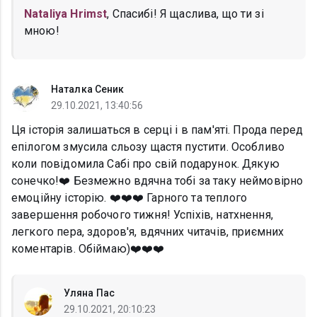
Nataliya Hrimst
, Спасибі! Я щаслива, що ти зі
мною!
Наталка Сеник
29.10.2021, 13:40:56
Ця історія залишаться в серці і в пам'яті. Прода перед
епілогом змусила сльозу щастя пустити. Особливо
коли повідомила Сабі про свій подарунок. Дякую
сонечко!❤️ Безмежно вдячна тобі за таку неймовірно
емоційну історію. ❤️❤️❤️ Гарного та теплого
завершення робочого тижня! Успіхів, натхнення,
легкого пера, здоров'я, вдячних читачів, приємних
коментарів. Обіймаю)❤️❤️❤️
Уляна Пас
29.10.2021, 20:10:23