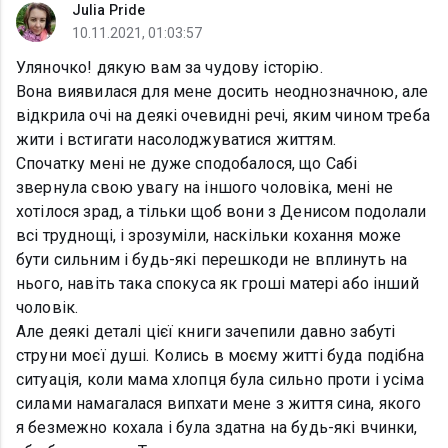
Julia Pride
10.11.2021, 01:03:57
Уляночко! дякую вам за чудову історію.
Вона виявилася для мене досить неоднозначною, але
відкрила очі на деякі очевидні речі, яким чином треба
жити і встигати насолоджуватися життям.
Спочатку мені не дуже сподобалося, що Сабі
звернула свою увагу на іншого чоловіка, мені не
хотілося зрад, а тільки щоб вони з Денисом подолали
всі труднощі, і зрозуміли, наскільки кохання може
бути сильним і будь-які перешкоди не вплинуть на
нього, навіть така спокуса як гроші матері або інший
чоловік.
Але деякі деталі цієї книги зачепили давно забуті
струни моєї душі. Колись в моєму житті буда подібна
ситуація, коли мама хлопця була сильно проти і усіма
силами намагалася випхати мене з життя сина, якого
я безмежно кохала і була здатна на будь-які вчинки,