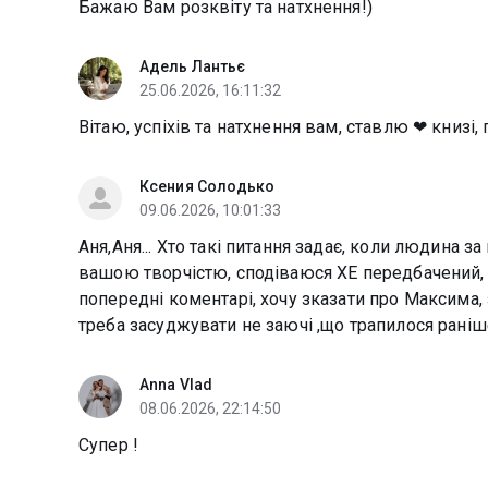
Бажаю Вам розквіту та натхнення!)
Адель Лантьє
25.06.2026, 16:11:32
Вітаю, успіхів та натхнення вам, ставлю ❤ книзі,
Ксения Солодько
09.06.2026, 10:01:33
Аня,Аня... Хто такі питання задає, коли людина з
вашою творчістю, сподіваюся ХЕ передбачений, а 
попередні коментарі, хочу зказати про Максима,
треба засуджувати не заючі ,що трапилося рані
Anna Vlad
08.06.2026, 22:14:50
Супер !