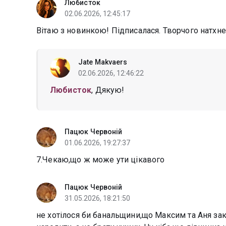
Любисток
02.06.2026, 12:45:17
Вітаю з новинкою! Підписалася. Творчого натхне
Jate Makvaers
02.06.2026, 12:46:22
Любисток
, Дякую!
Пацюк Червоній
01.06.2026, 19:27:37
7.Чекаю,що ж може ути цікавого
Пацюк Червоній
31.05.2026, 18:21:50
не хотілося би банальщини,що Максим та Аня зак