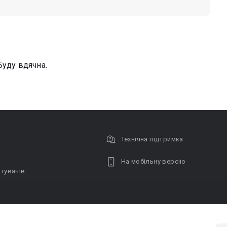
Буду вдячна.
Технічна підтримка
На мобільну версію
тувачів