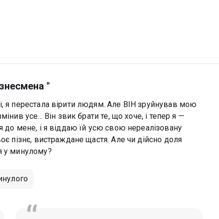
ізнесмена "
і, я перестала вірити людям. Але ВІН зруйнував мою
нив усе... Він звик брати те, що хоче, і тепер я —
я до мене, і я віддаю їй усю свою нереалізовану
оє пізнє, вистраждане щастя. Але чи дійсно доля
я у минулому?
инулого