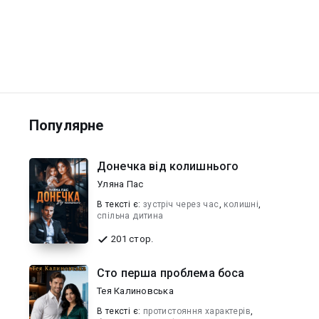
Популярне
Донечка від колишнього
Уляна Пас
В текcті є:
зустріч через час
,
колишні
,
спільна дитина
201 стор.
Сто перша проблема боса
Тея Калиновська
В текcті є:
протистояння характерів
,