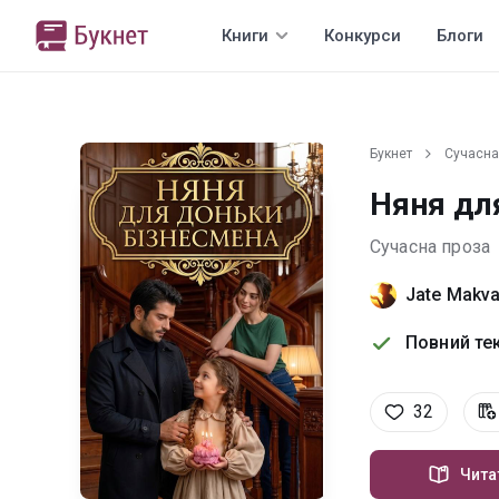
Книги
Конкурси
Блоги
Букнет
Сучасна
Няня дл
Сучасна проза
Jate Makv
Повний тек
32
Чита