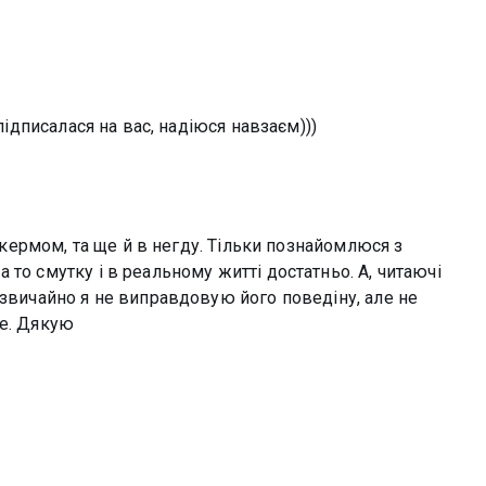
 підписалася на вас, надіюся навзаєм)))
а кермом, та ще й в негду. Тільки познайомлюся з
то смутку і в реальному житті достатньо. А, читаючі
 звичайно я не виправдовую його поведіну, але не
ше. Дякую