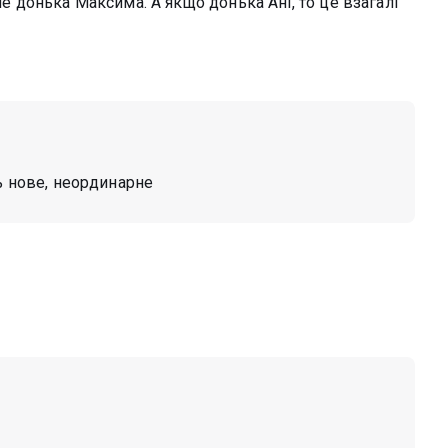
не донька Максима. А якщо донька Ані, то це взагалі
сь нове, неординарне