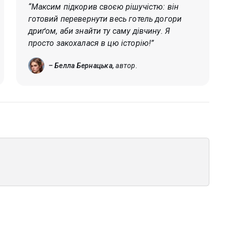
“Максим підкорив своєю рішучістю: він
готовий перевернути весь готель догори
дриґом, аби знайти ту саму дівчину. Я
просто закохалася в цю історію!”
– Белла Бернацька,
автор.