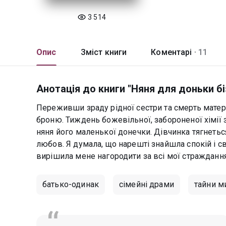
3 514
Опис
Зміст книги
Коментарі ·
11
Анотація до книги "Няня для доньки б
Переживши зраду рідної сестри та смерть матер
броню. Тиждень божевільної, забороненої хімії змі
няня його маленької донечки. Дівчинка тягнетьс
любов. Я думала, що нарешті знайшла спокій і св
вирішила мене нагородити за всі мої стражданн
батько-одинак
сімейні драми
тайни м