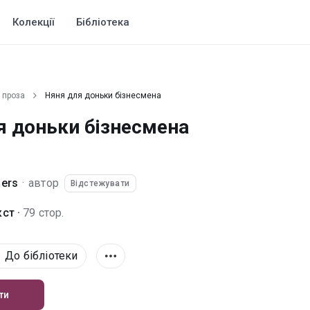
Колекції
Бібліотека
 проза
Няня для доньки бізнесмена
я доньки бізнесмена
aers
·
автор
Відстежувати
ст ·
79 стор.
До бібліотеки
ти