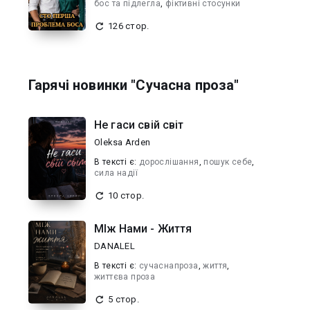
бос та підлегла
,
фіктивні стосунки
126 стор.
Гарячі новинки "Сучасна проза"
Не гаси свій світ
Oleksa Arden
В текcті є:
дорослішання
,
пошук себе
,
сила надії
10 стор.
МІж Нами - Життя
DANALEL
В текcті є:
сучаснапроза
,
життя
,
життєва проза
5 стор.