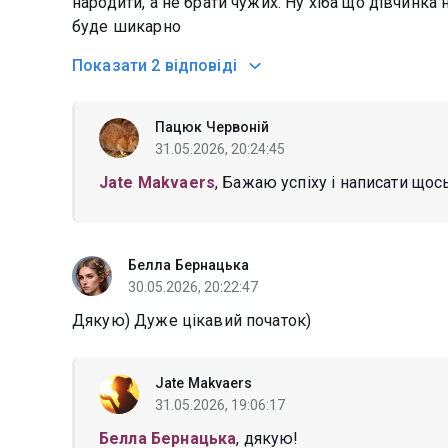
народити, а не брати чужих. Ну хіба що дівчинка 
буде шикарно
Показати
2 відповіді
Пацюк Червоній
31.05.2026, 20:24:45
Jate Makvaers
, Бажаю успіху і написати що
Белла Бернацька
30.05.2026, 20:22:47
Дякую) Дуже цікавий початок)
Jate Makvaers
31.05.2026, 19:06:17
Белла Бернацька
, дякую!