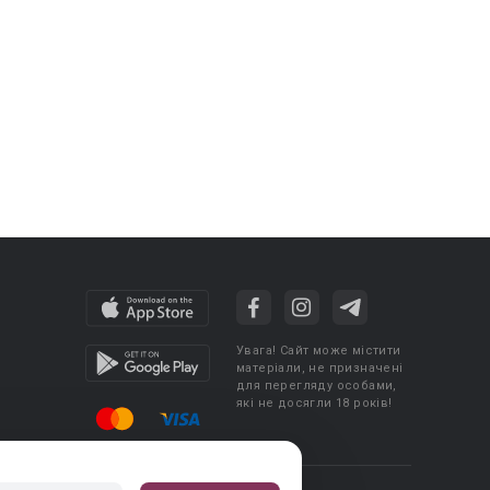
Увага! Сайт може містити
матеріали, не призначені
для перегляду особами,
які не досягли 18 років!