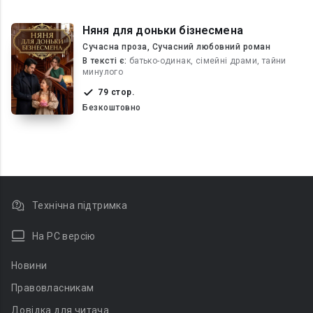
Няня для доньки бізнесмена
Сучасна проза, Сучасний любовний роман
В текcті є:
батько-одинак, сімейні драми, тайни
минулого
79 стор.
Безкоштовно
Технічна підтримка
На PC версію
Новини
Правовласникам
Довідка для читача