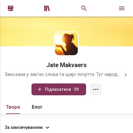


Jate Makvaers
Закохана у магію слова та щирі почуття. Тут народжуються романи, які змушують серце битися швидше, плакати від зворушення та посміхатися від щастя.Підписуйтесь на сторінку, щоб не пропустити жодного оновлення та гарячої новинки! ❤️
Підписатися · 39
Твори
Блог
За замовчуванням