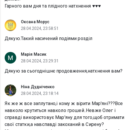
Гарного вам дня та плідного натхнення ♥️♥️♥️
Оксана Морус
28.04.2024, 23:58:51
Дякую.Такий насичений подіями розділ
Марія Масик
28.04.2024, 23:29:31
Дякую за сьогоднішнє продовження,натхнення вам?
Ніна Дудніченко
28.04.2024, 23:18:14
Як же ж все заплутано,і кому ж вірити Мар'яні???Все
навколо крутиться навколо грошей..Невже Олег і
справді використовує Мар'яну для того,щоб отримати
свої статки,а навспавді закоханий в Сирену?