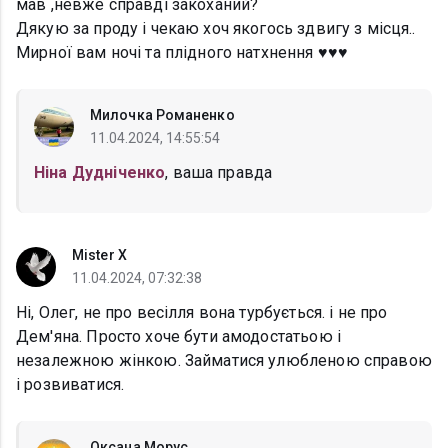
мав ,невже справді закоханий?
Дякую за проду і чекаю хоч якогось здвигу з місця..
Мирної вам ночі та плідного натхнення ♥️♥️♥️
Милочка Романенко
11.04.2024, 14:55:54
Ніна Дудніченко
, ваша правда
Mister X
11.04.2024, 07:32:38
Ні, Олег, не про весілля вона турбується. і не про
Дем'яна. Просто хоче бути амодостатьою і
незалежною жінкою. Займатися улюбленою справою
і розвиватися.
Оксана Морус