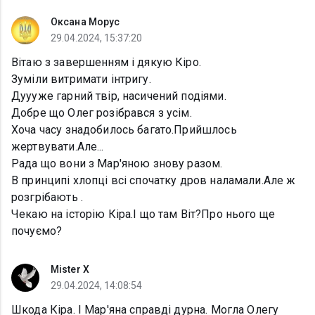
Оксана Морус
29.04.2024, 15:37:20
Вітаю з завершенням і дякую Кіро.
Зуміли витримати інтригу.
Дуууже гарний твір, насичений подіями.
Добре що Олег розібрався з усім.
Хоча часу знадобилось багато.Прийшлось
жертвувати.Але...
Рада що вони з Мар'яною знову разом.
В принципі хлопці всі спочатку дров наламали.Але ж
розгрібають .
Чекаю на історію Кіра.І що там Віт?Про нього ще
почуємо?
Mister X
29.04.2024, 14:08:54
Шкода Кіра. І Мар'яна справді дурна. Могла Олегу