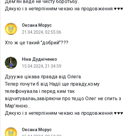
Дем'ян веде не чисту боротьбу..
Дякую і з нетерпінням чекаю на продовження ♥️♥️♥️
Оксана Морус
21.04.2024, 02:55:06
Хто ж це такий "добрий"???
Ніна Дудніченко
15.04.2024, 21:34:59
Дуууже цікава правда від Олега.
Тепер почути б від Надії ще правду,кому
телефонувала і перед ким так
відчитувалаь,завіряючи про те,що Олег не спить з
Мар'яною...
Дякую і з нетерпінням чекаю на продовження ♥️♥️♥️
Оксана Морус