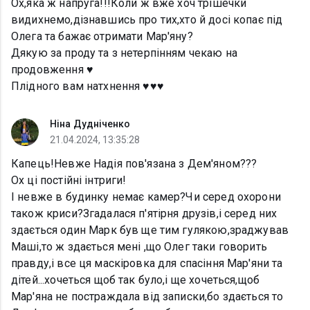
Ох,яка ж напруга!!!Коли ж вже хоч трішечки
видихнемо,дізнавшись про тих,хто й досі копає під
Олега та бажає отримати Мар'яну?
Дякую за проду та з нетерпінням чекаю на
продовження ♥️
Плідного вам натхнення ♥️♥️♥️
Ніна Дудніченко
21.04.2024, 13:35:28
Капець!Невже Надія пов'язана з Дем'яном???
Ох ці постійні інтриги!
І невже в будинку немає камер?Чи серед охорони
також криси?Згадалася п'ятірня друзів,і серед них
здається один Марк був ще тим гулякою,зраджував
Маші,то ж здається мені ,що Олег таки говорить
правду,і все ця маскіровка для спасіння Мар'яни та
дітей...хочеться щоб так було,і ще хочеться,щоб
Мар'яна не постраждала від записки,бо здається то