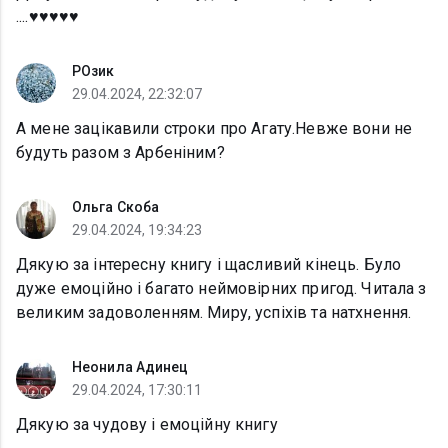
....♥️♥️♥️♥️♥️
РОзик
29.04.2024, 22:32:07
А мене зацікавили строки про Агату.Невже вони не
будуть разом з Арбеніним?
Ольга Скоба
29.04.2024, 19:34:23
Дякую за інтересну книгу і щасливий кінець. Було
дуже емоційно і багато неймовірних пригод. Читала з
великим задоволенням. Миру, успіхів та натхнення.
Неонила Адинец
29.04.2024, 17:30:11
Дякую за чудову і емоційну книгу