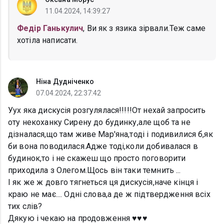
11.04.2024, 14:39:27
Федір Ганькулич
, Ви як з язика зірвали.Теж саме
хотіла написати.
Ніна Дудніченко
07.04.2024, 22:37:42
Уух яка дискусія розгулялася!!!!!От нехай запросить
оту некоханку Сирену до будинку,але щоб та не
дізналася,що там живе Мар'яна,тоді і подивилися б,як
би вона поводилася.Адже тоді,коли добивалася в
будинок,то і не скажеш що просто поговорити
приходила з Олегом.Щось він таки темнить ...
І як же ж довго тягнеться ця дискусія,наче кінця і
краю не має.... Одні слова,а де ж підтвердження всіх
тих слів?
Дякую і чекаю на продовження ♥️♥️♥️