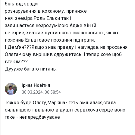
біль від зради,
розчарування в коханому, приниже
ння, зневіра.Роль Ельки так і
залишається незрозумілою.Адже він їй
не вірив,вважав пустишкою силіконовою , як же
пояснив Ельці своє прохання підіграти.
І Дем'ян???Якщо знав правду і наглядав на прохання
Олега-чому вирішив одружитись .І тепер хоче щоб
втекла???
Дуууже багато питань.
Ірина Новітня
30.03.2024, 06:58:54
Тяжко буде Олегу,Мар'яна- геть змінилася,стала
сильнішою і вільною в душі і серці,хоча серце воно
таке - непередбачуване