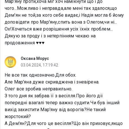
Мар'яну проти,хоча міг хоч намікнути що і до
чого...Можливо і неправда,але мені так здалося,що
Дем'ян не той,за кого себе видає,і Надія могла б йому
доповідати про Мар'яну,спить вона з Олегом,чи ні...
Ох!Хочеться вже розрішення усіх їхніх проблем...
Дякую за проду і з нетерпінням чекаю на
продовження ♥️♥️♥️
Оксана Морус
03.04.2024, 17:19:42
Не все так однозначно.Для обох.
Але Мар'яна дуже скривджена і зневірена.
Олег все зробив неправильно.
З того дня як забрав її з весілля.Про його дії
попередні взагалі тепер важко судити.Чи був інший
вихід захистити Мар'яну від ворогів?Не такий
жорстокий?
А Дем'ян?Для чого це весілля?Що він приховує,якщо