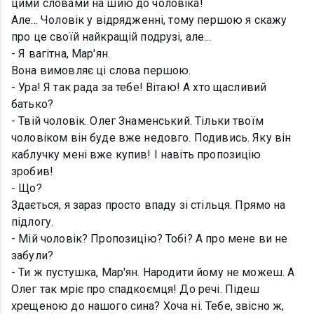
цими словами на шию до чоловіка!
Але... Чоловік у відрядженні, тому першою я скажу
про це своїй найкращій подрузі, але...
- Я вагітна, Мар'ян.
Вона вимовляє ці слова першою.
- Ура! Я так рада за тебе! Вітаю! А хто щасливий
батько?
- Твій чоловік. Олег Знаменський. Тільки твоїм
чоловіком він буде вже недовго. Подивись. Яку він
каблучку мені вже купив! І навіть пропозицію
зробив!
- Що?
Здається, я зараз просто впаду зі стільця. Прямо на
підлогу.
- Мій чоловік? Пропозицію? Тобі? А про мене ви не
забули?
- Ти ж пустушка, Мар'ян. Народити йому не можеш. А
Олег так мріє про спадкоємця! До речі. Підеш
хрещеною до нашого сина? Хоча ні. Тебе, звісно ж,