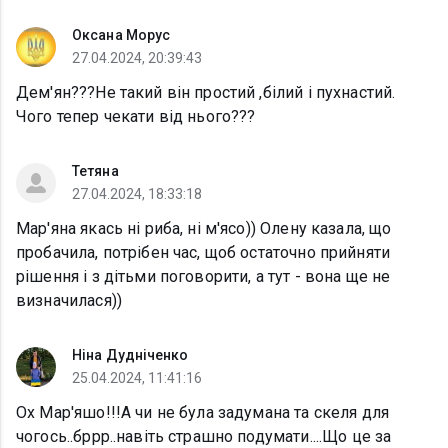
Оксана Морус
27.04.2024, 20:39:43
Дем'ян???Не такий він простий ,білий і пухнастий.
Чого тепер чекати від нього???
Тетяна
27.04.2024, 18:33:18
Мар'яна якась ні риба, ні м'ясо)) Олену казала, що
пробачила, потрібен час, щоб остаточно прийняти
рішення і з дітьми поговорити, а тут - вона ще не
визначилася))
Ніна Дудніченко
25.04.2024, 11:41:16
Ох Мар'яшо!!!А чи не була задумана та скеля для
чогось..бррр..навіть страшно подумати....Що це за