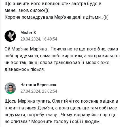
Що значить його впевненість- завтра буде в
мене...знов силою(((
Короче помандрувала Мар'яна далі з дітьми...(((
Mister X
28.04.2024, 16:48:54
Ой Мар'яна Мар'яна... Почула не те що потрібно, сама
собі придумала, сама собі вирішила, а чи правильно і
чи все так, як ці слова транслював її мозок вже
дізнаємось пісьля.
Наталія Вереснюк
27.04.2024, 23:02:54
Щось Мар'яна тупить, Олег їй чітко пояснив звідки в
її житті взявся Дем'ян, а вона щось ще там собі має
подумати, потребує часу... Чому відразу його про це
не спитала? Морочить голову і собі і людям.