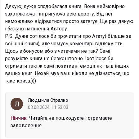
Дякую, дуже сподобалася книга. Вона неймовірно
захоплююча і інтригуюча всю дорогу. Від неї
неможливо відірватися просто затягує. Ще раз дякую
і бажаю натхнення Автору.
Р.S. Дуже хотілося би прочитати про Агату( більше за
всі інші книги), але чомусь коментарі відлякують.
Щось з бонусом або з читачами не так? Самі
розумієте книга не безкоштовно і хотілося би
отримати такі ж самі позитивні емоції як і від інших
ваших книг. Нехай муз ваш ніколи не дізнається, що
таке криза;)))
Людмила Стрилко
03.08.2024, 11:53:03
Нінчик
, Читайте,не пошкодуєте і отримаєте
задоволення.