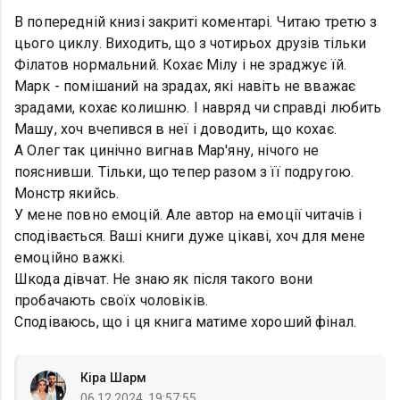
В попередній книзі закриті коментарі. Читаю третю з
цього циклу. Виходить, що з чотирьох друзів тільки
Філатов нормальний. Кохає Мілу і не зраджує їй.
Марк - помішаний на зрадах, які навіть не вважає
зрадами, кохає колишню. І навряд чи справді любить
Машу, хоч вчепився в неї і доводить, що кохає.
А Олег так цинічно вигнав Мар'яну, нічого не
пояснивши. Тільки, що тепер разом з її подругою.
Монстр якийсь.
У мене повно емоцій. Але автор на емоції читачів і
сподівається. Ваші книги дуже цікаві, хоч для мене
емоційно важкі.
Шкода дівчат. Не знаю як після такого вони
пробачають своїх чоловіків.
Сподіваюсь, що і ця книга матиме хороший фінал.
Кіра Шарм
06.12.2024, 19:57:55