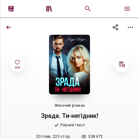


658
Жіночий роман
Зрада. Ти-негідник!
Повний текст
20 глав, 223 стор.
338 472