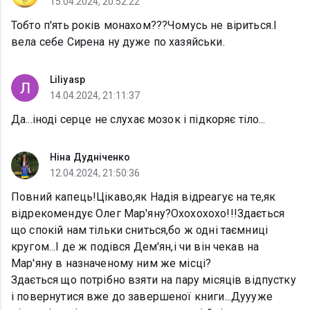
15.04.2024, 20:52:22
Тобто п'ять років монахом???Чомусь не віриться.І
вела себе Сирена ну дуже по хазяйськи.
Liliyasp
14.04.2024, 21:11:37
Да...іноді серце не слухає мозок і підкоряє тіло...
Ніна Дудніченко
12.04.2024, 21:50:36
Повний капець!Цікаво,як Надія відреагує на те,як
відрекомендує Олег Мар'яну?Охохохохо!!!Здається
що спокій нам тільки сниться,бо ж одні таємниці
кругом...І де ж подівся Дем'ян,і чи він чекав на
Мар'яну в назначеному ним же місці?
Здається що потрібно взяти на пару місяців відпустку
і повернутися вже до завершеної книги...Дуууже