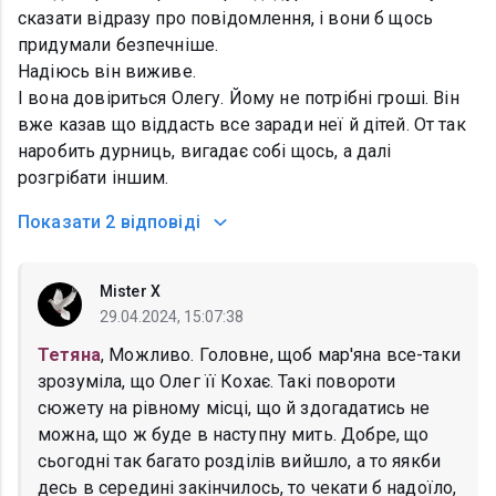
сказати відразу про повідомлення, і вони б щось
придумали безпечніше.
Надіюсь він виживе.
І вона довіриться Олегу. Йому не потрібні гроші. Він
вже казав що віддасть все заради неї й дітей. От так
наробить дурниць, вигадає собі щось, а далі
розгрібати іншим.
Показати
2 відповіді
Mister X
29.04.2024, 15:07:38
Тетяна
, Можливо. Головне, щоб мар'яна все-таки
зрозуміла, що Олег її Кохає. Такі повороти
сюжету на рівному місці, що й здогадатись не
можна, що ж буде в наступну мить. Добре, що
сьогодні так багато розділів вийшло, а то яякби
десь в середині закінчилось, то чекати б надоїло,