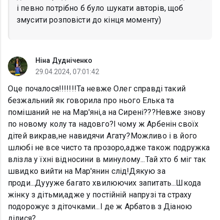
і певно потрібно б було шукати авторів, щоб
змусити розповісти до кінця моменту)
Ніна Дудніченко
29.04.2024, 07:01:42
Оце почалося!!!!!!!Та невже Олег справді такий
безжальний як говорила про нього Елька та
помішаний не на Мар'яні,а на Сирені???Невже знову
по новому колу та надовго?І чому ж Арбенін своїх
дітей викрав,не навидячи Агату?Можливо і в його
шлюбі не все чисто та прозоро,адже також подружка
влізла у їхні відносини в минулому...Тай хто б міг так
швидко вийти на Мар'янин слід!Дякую за
проди...Дуууже багато хвилюючих запитать...Шкода
жінку з дітьми,адже у постійній напрузі та страху
подорожує з діточками...І де ж Арбатов з Діаною
ділися?