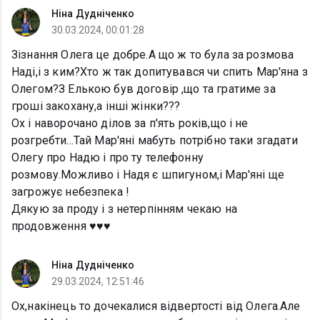
Ніна Дудніченко
30.03.2024, 00:01:28
Зізнання Олега це добре.А що ж то була за розмова
Наді,і з ким?Хто ж так допитувався чи спить Мар'яна з
Олегом?З Елькою був договір ,що та гратиме за
гроші закохану,а інші жінки???
Ох і наворочано ділов за п'ять років,що і не
розгребти...Тай Мар'яні мабуть потрібно таки згадати
Олегу про Надю і про ту телефонну
розмову.Можливо і Надя є шпигуном,і Мар'яні ще
загрожує небезпека !
Дякую за проду і з нетерпінням чекаю на
продовження ♥️♥️♥️
Ніна Дудніченко
29.03.2024, 12:51:46
Ох,накінець то дочекалися відвертості від Олега.Але