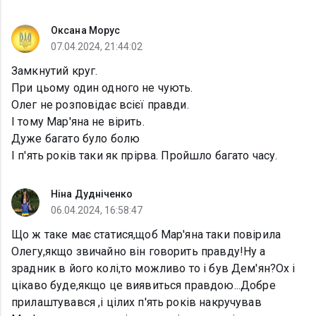
Оксана Морус
07.04.2024, 21:44:02
Замкнутий круг.
При цьому один одного не чують.
Олег не розповідає всієї правди.
І тому Мар'яна не вірить.
Дуже багато було болю
І п'ять років таки як прірва. Пройшло багато часу.
Ніна Дудніченко
06.04.2024, 16:58:47
Що ж таке має статися,щоб Мар'яна таки повірила
Олегу,якщо звичайно він говорить правду!Ну а
зрадник в його колі,то можливо то і був Дем'ян?Ох і
цікаво буде,якщо це виявиться правдою...Добре
прилаштувався ,і цілих п'ять років накручував