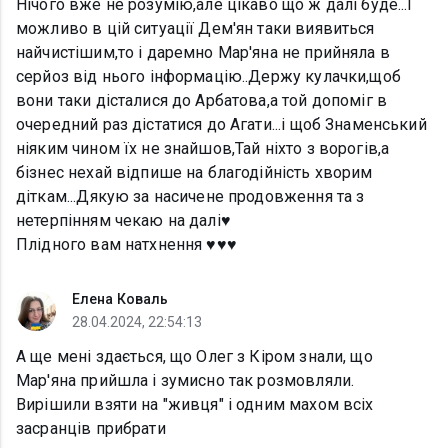
Нічого вже не розумію,але цікаво що ж далі буде...І
можливо в цій ситуації Дем'ян таки виявиться
найчистішим,то і даремно Мар'яна не прийняла в
серйоз від нього інформацію..Держу кулачки,щоб
вони таки дісталися до Арбатова,а той допоміг в
очередний раз дістатися до Агати...і щоб Знаменський
ніяким чином їх не знайшов,Тай ніхто з ворогів,а
бізнес нехай відпише на благодійність хворим
діткам...Дякую за насичене продовження та з
нетерпінням чекаю на далі♥️
Плідного вам натхнення ♥️♥️♥️
Елена Коваль
28.04.2024, 22:54:13
А ще мені здається, що Олег з Кіром знали, що
Мар'яна прийшла і зумисно так розмовляли.
Вирішили взяти на "живця" і одним махом всіх
засранців прибрати