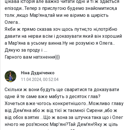
цікава історія але важко читати одні й ті ж здається
епізоди...Тепер з прислугою будемо знайомитися,а
толк ,якщо Мар'яна,тай ми не віримо в щирість
Олега...
Якби ж прямо сказав хоч щось путнє,то ні,потрібно
давити на нерви всім і доказувати який він хороший
а Мар'яна в усьому винна.Ну не розумію я Олега...
Дякую за проду і ....
Гарного вам натхнення)))
Ніна Дудніченко
11.04.2024, 00:52:04
Скільки ж вони будуть ще сваритися та доказувати
одне й те саме вже мабуть з десяток глав?
Хочеться вже чогось конкретнішого...Можливо главу
від Дем'яна або ж від тієї ж таємної Сирени ,або ж
від обох взятих ...Що ж вона за штучка така що і Олег
нічого не роз'яснює Мар'яні?Тай Дем'ян!Яку ж ціль