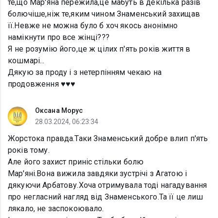
те,що Мар'яна пережила,це мабуть в декілька разів
болючіше,ніж те,яким чином Знаменський захищав
її.Невже не можна було б хоч якось анонімно
намікнути про все жінці???
Я не розумію його,це ж цілих п'ять років життя в
кошмарі...
Дякую за проду і з нетерпінням чекаю на
продовження ♥️♥️♥️
Оксана Морус
28.03.2024, 06:23:34
Жорстока правда.Таки Знаменський добре влип п'ять
років тому.
Але його захист приніс стільки болю
Мар'яні.Вона вижила завдяки зустрічі з Агатою і
дякуючи Арбатову.Хоча отримувала тоді нагадування
про негласний нагляд від Знаменського.Та її це лиш
лякало, не заспокоювало.