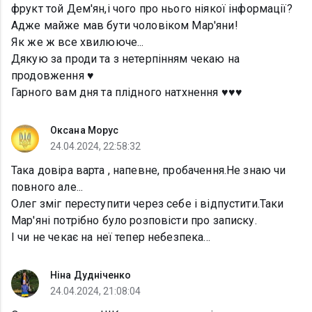
фрукт той Дем'ян,і чого про нього ніякої інформації?
Адже майже мав бути чоловіком Мар'яни!
Як же ж все хвилююче...
Дякую за проди та з нетерпінням чекаю на
продовження ♥️
Гарного вам дня та плідного натхнення ♥️♥️♥️
Оксана Морус
24.04.2024, 22:58:32
Така довіра варта , напевне, пробачення.Не знаю чи
повного але...
Олег зміг переступити через себе і відпустити.Таки
Мар'яні потрібно було розповісти про записку.
І чи не чекає на неї тепер небезпека...
Ніна Дудніченко
24.04.2024, 21:08:04