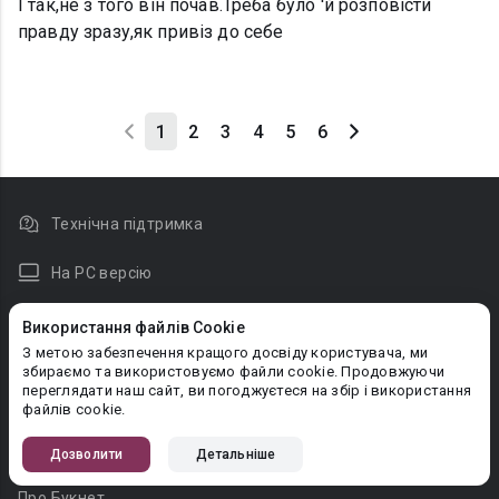
І так,не з того він почав.Треба було 'й розповісти
правду зразу,як привіз до себе
1
2
3
4
5
6
Технічна підтримка
На PC версію
Новини
Використання файлів Cookie
З метою забезпечення кращого досвіду користувача, ми
Правовласникам
збираємо та використовуємо файли cookie. Продовжуючи
переглядати наш сайт, ви погоджуєтеся на збір і використання
Довідка для читача
файлів cookie.
Довідка для автора
Дозволити
Детальніше
Оплата
Про Букнет