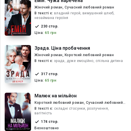
Емін. Чужа наречена
Жіночий роман, Сучасний любовний роман
В текcті є:
владний герой, вимушений шлюб,
незаймана героїня
230 стор.
Ціна:
65 грн
Зрада. Ціна пробачення
Жіночий роман, Короткий любовний роман
В текcті є:
зрада, дуже емоційно, спільна дитина
317 стор.
Ціна:
65 грн
Малюк на мільйон
Короткий любовний роман, Сучасний любовний
роман
В текcті є:
складні стосунки, розлучення,
вагітність
174 стор.
Безкоштовно