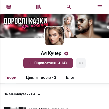


Ая Кучер
Підписатися · 3 143
Твори
Цикли творів · 3
Блог
За замовчуванням