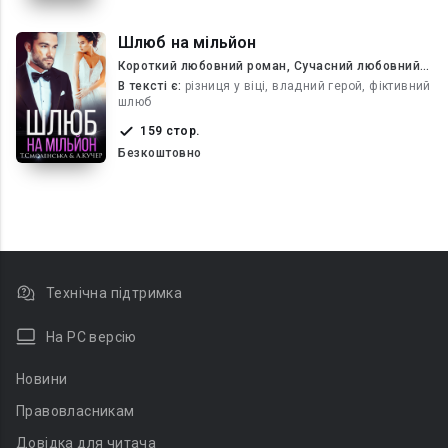
Шлюб на мільйон
Короткий любовний роман, Сучасний любовний
роман
В текcті є:
різниця у віці, владний герой, фіктивний
шлюб
159 стор.
Безкоштовно
Технічна підтримка
На PC версію
Новини
Правовласникам
Довідка для читача