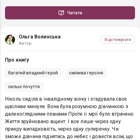
Читати
Ольга Волинська
Відстежувати
Автор
Про книгу
багатий владний герой
смілива героїня
сильні почуття
Ніколь сиділа в інвалідному візку і згадувала своє
щасливе минуле. Вона була розумною дівчинкою з
далекоглядними планами Проте її мрії було втрачено.
Життя зруйновано вщент. І все лише через одну
прикру випадковість, через одну суперечку. Чи
зможе дівчина піднятись до небес і довести всім, що