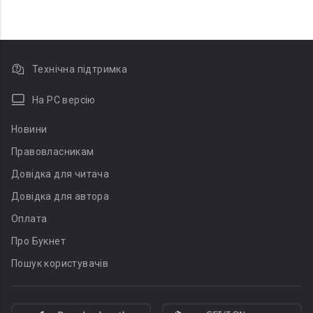
Технічна підтримка
На PC версію
Новини
Правовласникам
Довідка для читача
Довідка для автора
Оплата
Про Букнет
Пошук користувачів