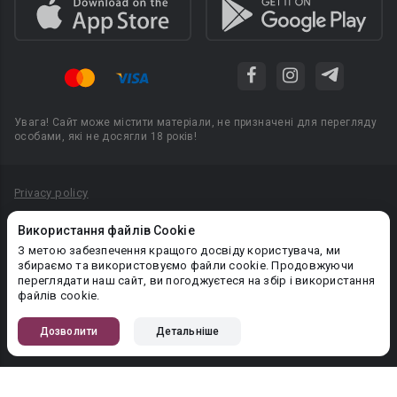
Увага! Сайт може містити матеріали, не призначені для перегляду
особами, які не досягли 18 років!
Privacy policy
Угода користувача
Використання файлів Cookie
Політика конфіденційності
З метою забезпечення кращого досвіду користувача, ми
збираємо та використовуємо файли cookie. Продовжуючи
Правила публікації авторського контенту
переглядати наш сайт, ви погоджуєтеся на збір і використання
файлів cookie.
PR-вiддiл: pr@booknet.com
Дозволити
Детальніше
© 2026 Booknet. Всі права захищено.
Narva mnt 5, Tallinn 10117, Естонія