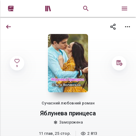


9
Сучасний любовний роман
Яблунева принцеса
Заморожена
11 глав, 25 стор.
2 813