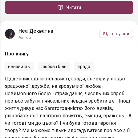
Читати
Неа Декватна
Відстежувати
Автор
Про книгу
ненависть
любов і біль
зрада
Щоденник однієї ненависті, зради, зневіри у людях,
зрадженої дружби, не зрозумілої любові,
невимовного болю і страждання, чисельних спроб
про все забути, і чисельних невдач зробити це... Іноді
життя дивує нас багатогранністю його виявів,
різнобарвною палітрою почуттів, емоцій, вражень... А
чи готові ми до цього? І чи була готова героїня
твору? Ми можемо тільки здогадуватися про все з її
щоденника, бо невідомо, чи й сама вона може