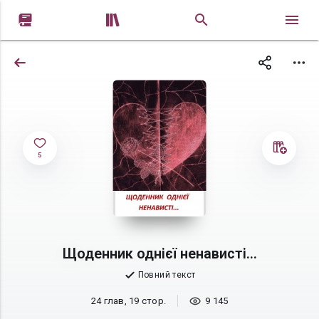


5
Щоденник однієї ненависті...
Повний текст
24 глав, 19 стор.
9 145