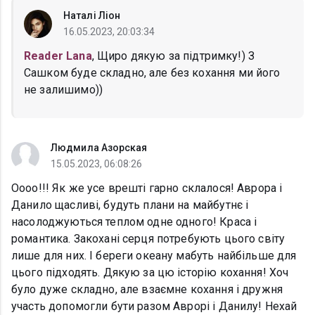
Наталі Ліон
16.05.2023, 20:03:34
Reader Lana
, Щиро дякую за підтримку!) З
Сашком буде складно, але без кохання ми його
не залишимо))
Людмила Азорская
15.05.2023, 06:08:26
Оооо!!! Як же усе врешті гарно склалося! Аврора і
Данило щасливі, будуть плани на майбутнє і
насолоджуються теплом одне одного! Краса і
романтика. Закохані серця потребують цього світу
лише для них. І береги океану мабуть найбільше для
цього підходять. Дякую за цю історію кохання! Хоч
було дуже складно, але взаємне кохання і дружня
участь допомогли бути разом Аврорі і Данилу! Нехай