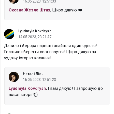
16.05.2023, 12:51:33
Оксана Жезло Штих
, Щиро дякую ❤️
Lyudmyla Kovdrysh
14.05.2023, 23:21:47
Данило і Аврора нарешті знайшли один одного!
Головне зберегти свої почуття! Щиро дякую за
чудову історію кохання!
Наталі Ліон
16.05.2023, 12:51:23
Lyudmyla Kovdrysh
, І вам дякую! І запрошую до
нової історії!)))