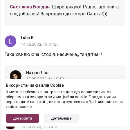
Светлана Богдан
, Щиро дякую! Радію, що книга
сподобалась! Запрошую до історії Сашка!)))
Luba B
14.05.2023, 18:01:55
Така хвилююча історія, насичена,, тендітна.!!
Наталі Ліон
15.05.2023, 11:15:12
Використання файлів Cookie
Luba B
, Щиро дякую! Запрошую до історії
З метою забезпечення кращого досвіду користувача, ми
Сашка!)))
збираємо та використовуємо файли cookie. Продовжуючи
переглядати наш сайт, ви погоджуєтеся на збір і використання
файлів cookie.
Дозволити
Детальніше
Віра Вікторівна
14.05.2023, 19:24:10