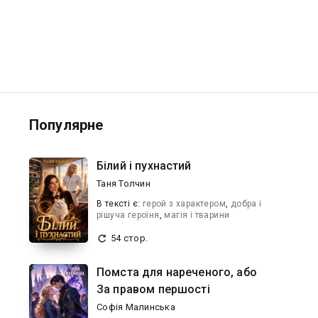
Популярне
Білий і пухнастий
Таня Толчин
В текcті є:
герой з характером
,
добра і
рішуча героїня
,
магія і тварини
54 стор.
Помста для нареченого, або
За правом першості
Софія Малинська