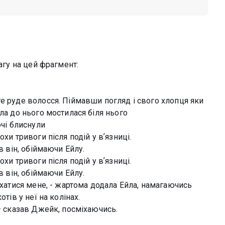
агу на цей фрагмент:
е руде волосся. Піймавши погляд і свого хлопця яки
ла до нього мостилася біля нього
очі блиснули
хи тривоги після подій у вʼязниці.
в він, обіймаючи Ейлу.
хи тривоги після подій у вʼязниці.
в він, обіймаючи Ейлу.
ухатися мене, - жартома додала Ейла, намагаючись
тів у неї на колінах.
 — сказав Джейк, посміхаючись.