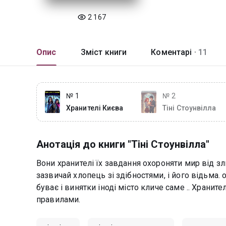
2 167
Опис
Зміст книги
Коментарі ·
11
№ 1
№ 2
Хранителі Києва
Тіні Стоунвілла
Анотація до книги "Тіні Стоунвілла"
Вони хранителі їх завдання охороняти мир від зл
зазвичай хлопець зі здібностями, і його відьма. 
буває і винятки іноді місто кличе саме .. Храните
правилами.