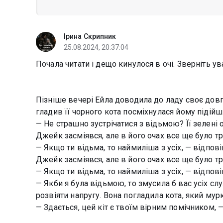
Ірина Скрипник
25.08.2024, 20:37:04
Почала читати і дещо кинулося в очі. Зверніть ув
Пізніше вечері Ейла доводила до ладу своє довг
гладив її чорного кота посміхнулася йому підійш
— Не страшно зустрічатися з відьмою? Її зелені 
Джейк засміявся, але в його очах все ще було тро
— Якщо ти відьма, то наймиліша з усіх, — відпові
Джейк засміявся, але в його очах все ще було тро
— Якщо ти відьма, то наймиліша з усіх, — відпові
— Якби я була відьмою, то змусила б вас усіх сл
розвіяти напругу. Вона погладила кота, який мурко
— Здається, цей кіт є твоїм вірним помічником,