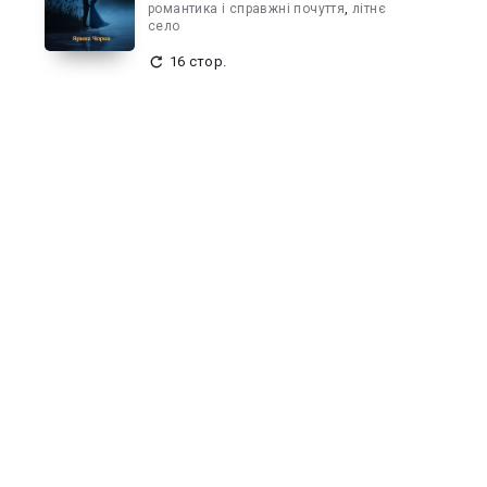
романтика і справжні почуття
,
літнє
село
16 стор.