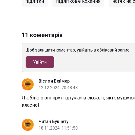
підлітки
підліткове кохання
натяк на 
11 коментарів
Щоб залишити коментар, увійдіть в обліковий запис
Увійти
Віслон Веймер
12.12.2024, 20:48:43
Люблю різні круті штучки в сюжеті, які змушую
класно!
Читач Букнету
18.11.2024, 11:51:58