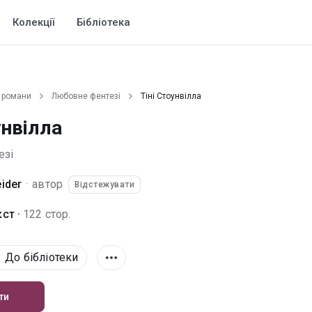
Колекції
Бібліотека
 романи
Любовне фентезі
Тіні Стоунвілла
унвілла
езі
ider
·
автор
Відстежувати
ст ·
122 стор.
До бібліотеки
ти