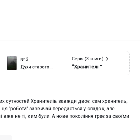
Серія (3 книги)
№ 3
“Хранителі ”
Духи старого
маєтку: В пошуках
спокою
их сутностей Хранителів завжди двоє: сам хранитель,
о ця "робота" зазвичай передається у спадок, але
лі вже не ті, ким були. А нове покоління грає за своїми