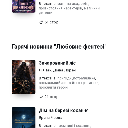
В текcті є:
магічна академія
,
протистояння характерів
,
магічний
детектив
61 стор.
Гарячі новинки "Любовне фентезі"
Зачарований ліс
Лія Тан
,
Діана Лорен
В текcті є:
пригоди_потраплянка
,
аномальний ліс та його хранитель
,
прокляття героїні
21 стор.
Дім на березі кохання
Ярина Чорна
В текcті є:
таємниці і кохання
,