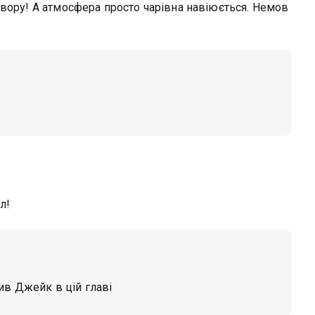
твору! А атмосфера просто чарівна навіюється. Немов
л!
ив Джейк в цій главі