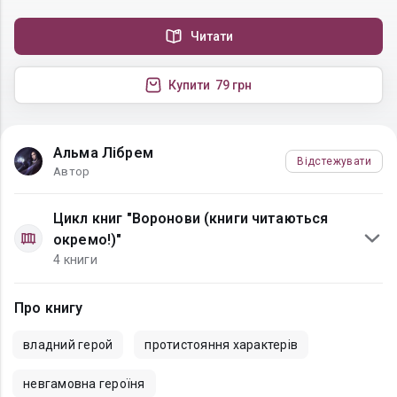
Читати
Купити
79 грн
Альма Лібрем
Відстежувати
Автор
Цикл книг "Воронови (книги читаються
окремо!)"
4 книги
Про книгу
владний герой
протистояння характерів
невгамовна героїня