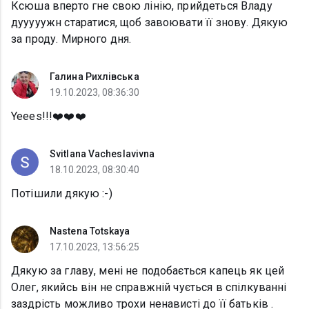
Ксюша вперто гне свою лінію, прийдеться Владу
дууууужн старатися, щоб завоювати її знову. Дякую
за проду. Мирного дня.
Галина Рихлівська
19.10.2023, 08:36:30
Yeees!!!❤️❤️❤️
Svitlana Vacheslavivna
18.10.2023, 08:30:40
Потішили дякую :-)
Nastena Totskaya
17.10.2023, 13:56:25
Дякую за главу, мені не подобається капець як цей
Олег, якийсь він не справжній чується в спілкуванні
заздрість можливо трохи ненависті до її батьків .