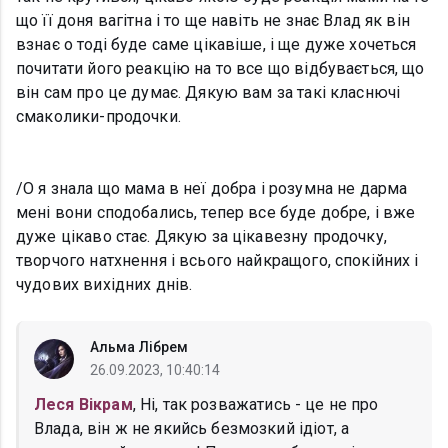
що її доня вагітна і то ще навіть не знає Влад як він
взнає о тоді буде саме цікавіше, і ще дуже хочеться
почитати його реакцію на то все що відбувається, що
він сам про це думає. Дякую вам за такі класнючі
смаколики-продочки.
/О я знала що мама в неї добра і розумна не дарма
мені вони сподобались, тепер все буде добре, і вже
дуже цікаво стає. Дякую за цікавезну продочку,
творчого натхнення і всього найкращого, спокійних і
чудових вихідних днів.
Альма Лібрем
26.09.2023, 10:40:14
Леся Вікрам
, Ні, так розважатись - це не про
Влада, він ж не якийсь безмозкий ідіот, а