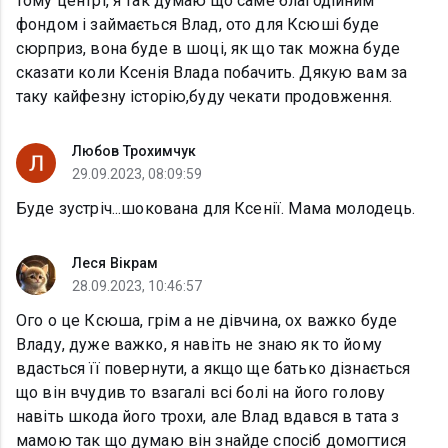
тому центрі, я так думаю що саме благодійним
фондом і займається Влад, ото для Ксюші буде
сюрприз, вона буде в шоці, як що так можна буде
сказати коли Ксенія Влада побачить. Дякую вам за
таку кайфезну історію,буду чекати продовження.
Любов Трохимчук
29.09.2023, 08:09:59
Буде зустріч...шокована для Ксенії. Мама молодець.
Леся Вікрам
28.09.2023, 10:46:57
Ого о це Ксюша, грім а не дівчина, ох важко буде
Владу, дуже важко, я навіть не знаю як то йому
вдасться її повернути, а якщо ще батько дізнається
що він вчудив то взагалі всі болі на його голову
навіть шкода його трохи, але Влад вдався в тата з
мамою так що думаю він знайде спосіб домогтися