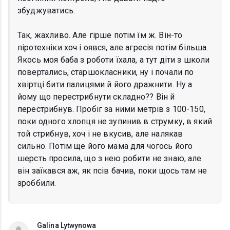
збуджуватись.
Так, жахливо. Але гірше потім їм ж. Він-то
піротехніки хоч і оявся, але агресія потім більша.
Якось моя баба з роботи їхала, а тут діти з школи
повертались, старшокласники, ну і почали по
хвіртці бити палицями й його дражнити. Ну а
йому що перестрибнути складно?? Він й
перестрибнув. Пробіг за ними метрів з 100-150,
поки одного хлопця не зупинив в струмку, в який
той стрибнув, хоч і не вкусив, але налякав
сильно. Потім ще його мама для чогось його
шерсть просила, що з нею робити не знаю, але
він заїкався аж, як псів бачив, поки щось там не
зроббили.
Galina Lytwynowa