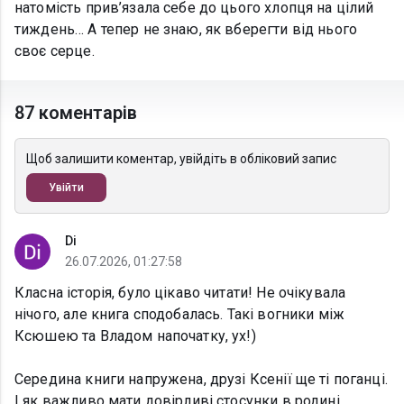
натомість прив’язала себе до цього хлопця на цілий
тиждень… А тепер не знаю, як вберегти від нього
своє серце.
87 коментарів
Щоб залишити коментар, увійдіть в обліковий запис
Увійти
Di
26.07.2026, 01:27:58
Класна історія, було цікаво читати! Не очікувала
нічого, але книга сподобалась. Такі вогники між
Ксюшею та Владом напочатку, ух!)
Середина книги напружена, друзі Ксенії ще ті поганці.
І як важливо мати довірливі стосунки в родині.