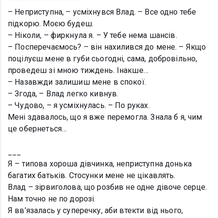
– Неприступна, – усміхнувся Влад. – Все одно тебе
підкорю. Моєю будеш.
– Ніколи, – фиркнула я. – У тебе нема шансів.
– Посперечаємось? – він нахилився до мене. – Якщо
поцілуєш мене в губи сьогодні, сама, добровільно,
проведеш зі мною тиждень. Інакше…
– Назавжди залишиш мене в спокої.
– Згода, – Влад легко кивнув.
– Чудово, – я усміхнулась. – По руках.
Мені здавалось, що я вже перемогла. Знала б я, чим
це обернеться…
___
Я – типова хороша дівчинка, неприступна донька
багатих батьків. Стосунки мене не цікавлять.
Влад – зірвиголова, що розбив не одне дівоче серце.
Нам точно не по дорозі.
Я вв’язалась у суперечку, аби втекти від нього,