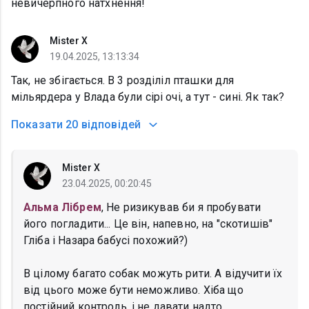
невичерпного натхнення!
Mister X
19.04.2025, 13:13:34
Так, не збігається. В 3 розділіл пташки для
мільярдера у Влада були сірі очі, а тут - сині. Як так?
Показати
20 відповідей
Mister X
23.04.2025, 00:20:45
Альма Лібрем
, Не ризикував би я пробувати
його погладити... Це він, напевно, на "скотишів"
Гліба і Назара бабусі похожий?)
В цілому багато собак можуть рити. А відучити їх
від цього може бути неможливо. Хіба що
постійний контроль, і не давати надто