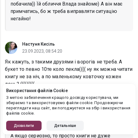
побачила)) Їй обличчя Влада знайоме) А він має
примчатись, бо ж треба виправляти ситуацію
негайно!
Настуня Кисіль
23.09.2023, 08:54:20
Як кажуть, з такими друзями і ворогів не треба. А
букет то певно 10те коло пекла(((( ну як можна читати
книгу не за ніч, а по маленькому ковточку кожен
день? (((((((((
Використання файлів Cookie
З метою забезпечення кращого досвіду користувача, ми
збираємо та використовуємо файли cookie. Продовжуючи
Альма Лібрем
переглядати наш сайт, ви погоджуєтеся на збір і використання
26.09.2023, 10:38:00
файлів cookie.
Настуня Кисіль
, Букнет намагається виховати в
Дозволити
Детальніше
нас терпіння!)
А якщо серйозно, то просто книги не дуже