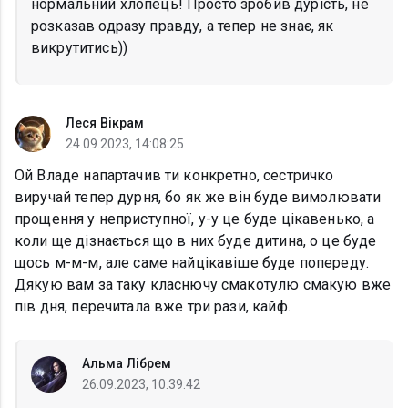
нормальний хлопець! Просто зробив дурість, не
розказав одразу правду, а тепер не знає, як
викрутитись))
Леся Вікрам
24.09.2023, 14:08:25
Ой Владе напартачив ти конкретно, сестричко
виручай тепер дурня, бо як же він буде вимолювати
прощення у неприступної, у-у це буде цікавенько, а
коли ще дізнається що в них буде дитина, о це буде
щось м-м-м, але саме найцікавіше буде попереду.
Дякую вам за таку класнючу смакотулю смакую вже
пів дня, перечитала вже три рази, кайф.
Альма Лібрем
26.09.2023, 10:39:42