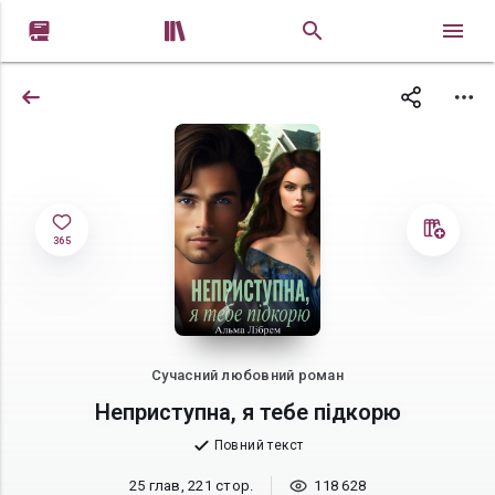


365
Сучасний любовний роман
Неприступна, я тебе підкорю
Повний текст
25 глав, 221 стор.
118 628