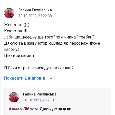
Галина Рихлівська
10.10.2023, 22:22:38
Жеееесть((((
Ксюююю!!!
...аби шо...нєєє,ну ше того "помічника " треба(((
Дякую за цікаву історію,Влад як персонаж дуже
імпонує.
Цікавий сюжет.
П.С. чи є графік виходу нових глав?
Показати
2 відповіді
Галина Рихлівська
10.10.2023, 23:28:16
Альма Лібрем
, Дяяякую ❤️❤️❤️