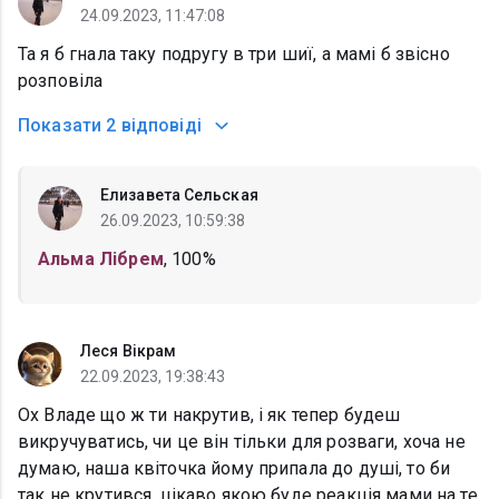
24.09.2023, 11:47:08
Та я б гнала таку подругу в три шиї, а мамі б звісно
розповіла
Показати
2 відповіді
Елизавета Сельская
26.09.2023, 10:59:38
Альма Лібрем
, 100%
Леся Вікрам
22.09.2023, 19:38:43
Ох Владе що ж ти накрутив, і як тепер будеш
викручуватись, чи це він тільки для розваги, хоча не
думаю, наша квіточка йому припала до душі, то би
так не крутився, цікаво якою буде реакція мами на те