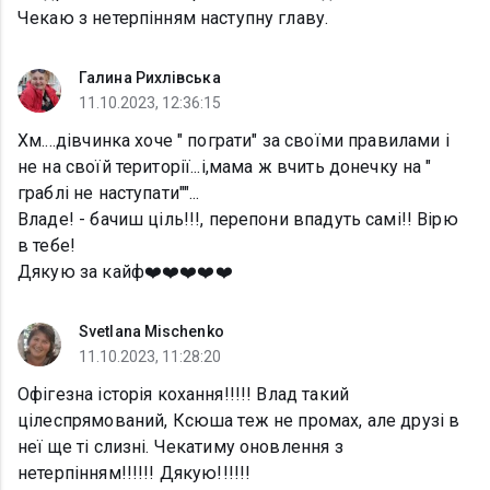
Чекаю з нетерпінням наступну главу.
Галина Рихлівська
11.10.2023, 12:36:15
Хм....дівчинка хоче " пограти" за своїми правилами і
не на своїй території...і,мама ж вчить донечку на "
граблі не наступати""...
Владе! - бачиш ціль!!!, перепони впадуть самі!! Вірю
в тебе!
Дякую за кайф❤️❤️❤️❤️❤️
Svetlana Mischenko
11.10.2023, 11:28:20
Офігезна історія кохання!!!!! Влад такий
цілеспрямований, Ксюша теж не промах, але друзі в
неї ще ті слизні. Чекатиму оновлення з
нетерпінням!!!!!! Дякую!!!!!!