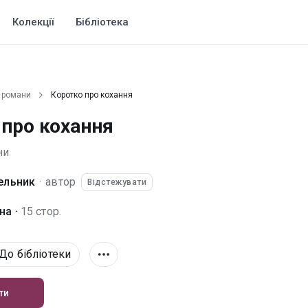
Колекції
Бібліотека
 романи
Коротко про кохання
 про кохання
ни
ельник
·
автор
Відстежувати
а ·
15 стор.
До бібліотеки
ти