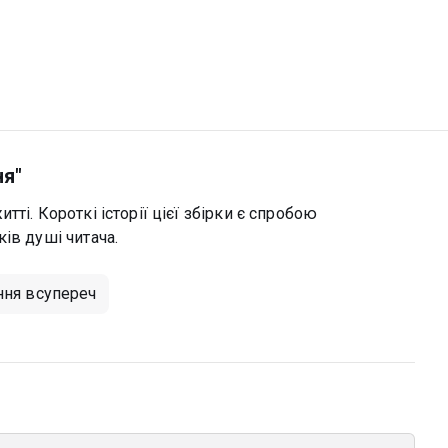
ня"
ті. Короткі історії цієї збірки є спробою
ів душі читача.
ння всупереч