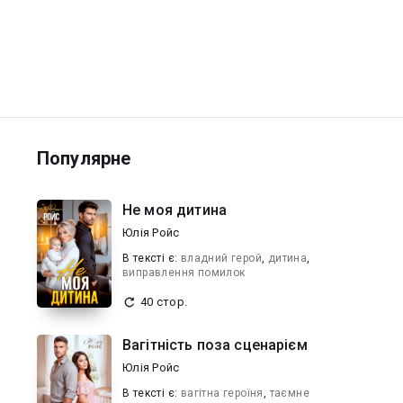
Популярне
Не моя дитина
Юлія Ройс
В текcті є:
владний герой
,
дитина
,
виправлення помилок
40 стор.
Вагітність поза сценарієм
Юлія Ройс
В текcті є:
вагітна героїня
,
таємне