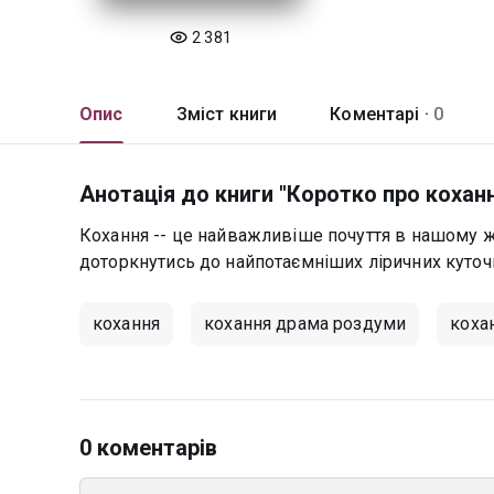
2 381
Опис
Зміст книги
Коментарі ·
0
Анотація до книги "Коротко про кохан
Кохання -- це найважливіше почуття в нашому жит
доторкнутись до найпотаємніших ліричних куточк
кохання
кохання драма роздуми
коха
0 коментарів