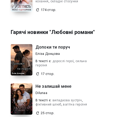
кохання
,
складні стосунки
174 стор.
Гарячі новинки "Любовні романи"
Допоки ти поруч
Еліза Донцова
В текcті є:
дорослі герої
,
сильна
героїня
17 стор.
Не залишай мене
Dilunaa
В текcті є:
випадкова зустріч
,
фіктивний шлюб
,
вагітна героїня
25 стор.