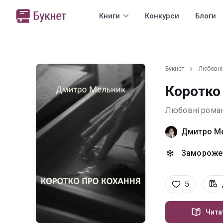
Книги
Конкурси
Блоги
Букнет
Любовні
Коротко
Любовні рома
Дмитро М
Заморожен
5
Чита