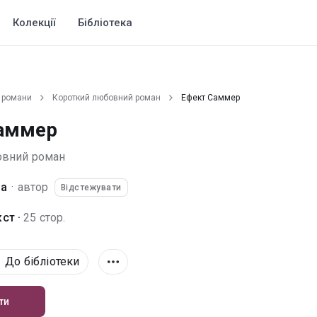
Колекції
Бібліотека
 романи
Короткий любовний роман
Ефект Саммер
аммер
овний роман
ва
·
автор
Відстежувати
ст ·
25 стор.
До бібліотеки
ти