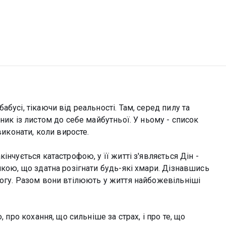
бусі, тікаючи від реальності. Там, серед пилу та
ник із листом до себе майбутньої. У ньому - список
виконати, коли виросте.
інчується катастрофою, у її житті з'являється Дін -
шкою, що здатна розігнати будь-які хмари. Дізнавшись
могу. Разом вони втілюють у життя найбожевільніші
 про кохання, що сильніше за страх, і про те, що