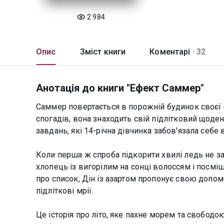
2 984
Опис
Зміст книги
Коментарі ·
32
Анотація до книги "Ефект Саммер"
Саммер повертається в порожній будинок своєї ба
спогадів, вона знаходить свій підлітковий щоден
завдань, які 14-річна дівчинка забов'язала себе 
Коли перша ж спроба підкорити хвилі ледь не зак
хлопець із вигорілим на сонці волоссям і посмі
про список, Дін із азартом пропонує свою допо
підліткові мрії.
Це історія про літо, яке пахне морем та свободою,