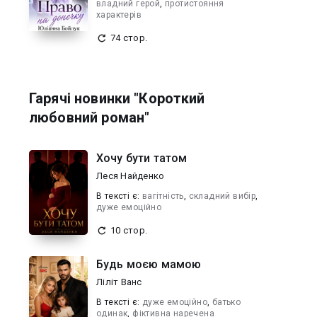
владний герой
,
протистояння
характерів
74 стор.
Гарячі новинки "Короткий
любовний роман"
Хочу бути татом
Леся Найденко
В текcті є:
вагітність
,
складний вибір
,
дуже емоційно
10 стор.
Будь моєю мамою
Ліліт Ванс
В текcті є:
дуже емоційно
,
батько
одинак
,
фіктивна наречена