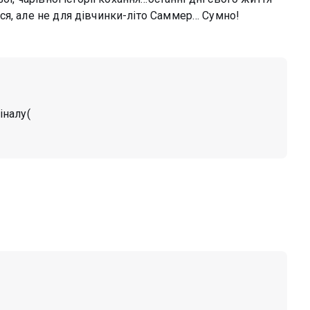
ся, але не для дівчинки-літо Саммер… Сумно!
іналу(