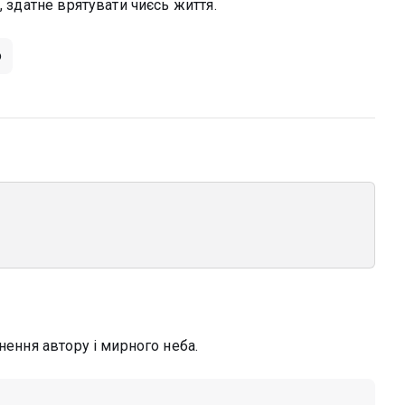
, здатне врятувати чиєсь життя.
о
нення автору і мирного неба.