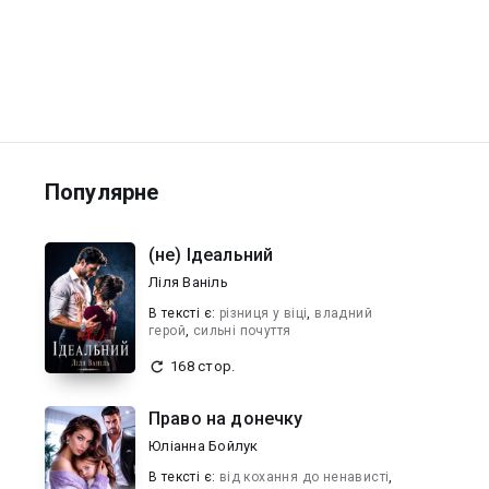
Популярне
(не) Ідеальний
Ліля Ваніль
В текcті є:
різниця у віці
,
владний
герой
,
сильні почуття
168 стор.
Право на донечку
Юліанна Бойлук
В текcті є:
від кохання до ненависті
,