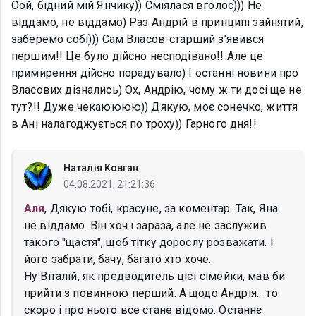
Оой, бідний мій Янчику)) Сміялася вголос))) Не
віддамо, не віддамо) Раз Андрій в принципі зайнятий,
заберемо собі))) Сам Власов-старший з'явився
першим!! Це було дійсно несподівано!! Але це
примирення дійсно порадувало) І останні новини про
Власових дізнались) Ох, Андрію, чому ж ти досі ще не
тут?!! Дуже чекаюююю)) Дякую, моє сонечко, життя
в Ані налагоджується по троху)) Гарного дня!!
Наталія Ковган
04.08.2021, 21:21:36
Аля
, Дякую тобі, красуне, за коментар. Так, Яна
не віддамо. Він хоч і зараза, але не заслужив
такого "щастя", щоб тітку дорослу розважати. І
його забрати, бачу, багато хто хоче.
Ну Віталій, як предводитель цієї сімейки, мав би
прийти з повинною перший. А щодо Андрія... то
скоро і про нього все стане відомо. Останнє