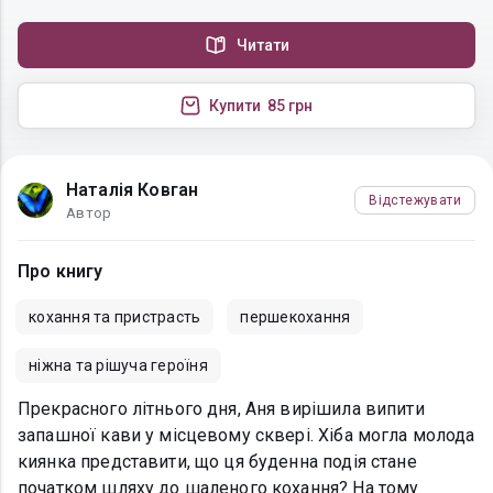
Читати
Купити
85 грн
Наталія Ковган
Відстежувати
Автор
Про книгу
кохання та пристрасть
першекохання
ніжна та рішуча героїня
Прекрасного літнього дня, Аня вирішила випити
запашної кави у місцевому сквері. Хіба могла молода
киянка представити, що ця буденна подія стане
початком шляху до шаленого кохання? На тому