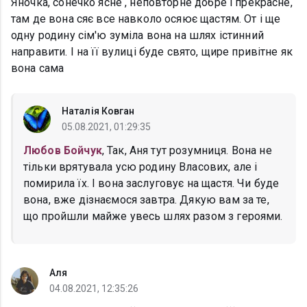
Яночка, сонечко ясне , неповторне добре і прекрасне,
там де вона сяє все навколо осяює щастям. От і ще
одну родину сім'ю зуміла вона на шлях істинний
направити. І на її вулиці буде свято, щире привітне як
вона сама
Наталія Ковган
05.08.2021, 01:29:35
Любов Бойчук
, Так, Аня тут розумниця. Вона не
тільки врятувала усю родину Власових, але і
помирила їх. І вона заслуговує на щастя. Чи буде
вона, вже дізнаємося завтра. Дякую вам за те,
що пройшли майже увесь шлях разом з героями.
Аля
04.08.2021, 12:35:26