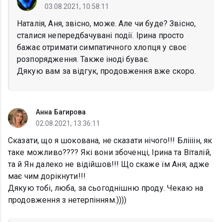
03.08.2021, 10:58:11
Наталія, Аня, звісно, може. Але чи буде? Звісно,
сталися непередбачувані події. Ірина просто
бажає отримати симпатичного хлопця у своє
розпорядження. Также іноді буває.
Дякую вам за відгук, продовження вже скоро.
Анна Багирова
02.08.2021, 13:36:11
Сказати, що я шокована, не сказати нічого!!! Бліііін, як
таке можливо???? Які вони збоченці, Ірина та Віталій,
та й Ян далеко не відійшов!!! Що скаже їм Аня, адже
має чим дорікнути!!!
Дякую тобі, люба, за сьогоднішню проду. Чекаю на
продовження з нетерпінням.))))