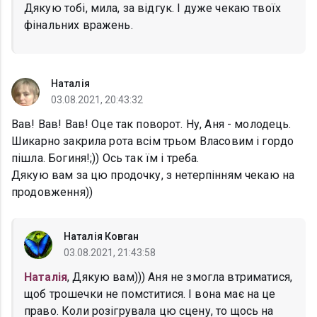
Дякую тобі, мила, за відгук. І дуже чекаю твоїх
фінальних вражень.
Наталія
03.08.2021, 20:43:32
Вав! Вав! Вав! Оце так поворот. Ну, Аня - молодець.
Шикарно закрила рота всім трьом Власовим і гордо
пішла. Богиня!;)) Ось так їм і треба.
Дякую вам за цю продочку, з нетерпінням чекаю на
продовження))
Наталія Ковган
03.08.2021, 21:43:58
Наталія
, Дякую вам))) Аня не змогла втриматися,
щоб трошечки не помститися. І вона має на це
право. Коли розігрувала цю сцену, то щось на