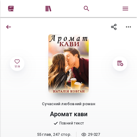


119
Сучасний любовний роман
Аромат кави
Повний текст
55 глав, 247 стор.
29 027