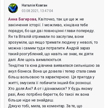
Наталія Ковган
03.08.2021, 13:47:04
Анна Багирова
, Квіточко, так це ще ж не
закінчення історії. І можливо, кінцівка тебе
порадує, бо ще дві повноцінні глави попереду.
Ян та Віталій отримали по заслугам, вони
зрозуміли, що якщо тримати людину у неволі, то
можна і самим туди потрапити. Андрій зараз
такий розгублений, що навіть не знає, як діяти
далі. Але щось вималюється.
Тендітна та юна дівчина виявилася сильнішою за
акул бізнеса. Вона це довела і тепер стала сама
більш вольовою та характерною. Ця пригода у
житті, змусила її побачити інший бік розкоші.
Хто доля Ані? А от і дізнаємося? У будь якому
разі, Аню потрібно берегти, бо такої як вона
більше ніде не знайдеш.
Дякую тобі, мила, за коментар. За те, що