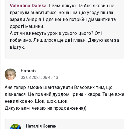
Valentina Daleka
, І вам дякую. Та Аня якось і не
прагнула збагатитися. Вона і на цю угоду пішла
заради Андрія. І для неї не потрібні діамантки та
дорогі машини.
А от чи винесуть урок з усього цього? От і
побачимо. Лишилося ще дві глави. Дякую вам за
відгук.
Наталія
03.08.2021, 06:45:43
Аня тепер зможе шантажувати Власових тим, що
дізналася. Це повний дурдом. Ірина - хвора. Та це вже
невиліковно. Шок, шок, шок.
Дякую вам, чекаю на продовження))
Наталія Ковган