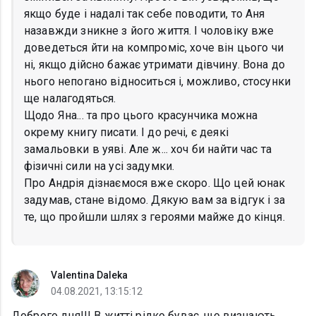
якщо буде і надалі так себе поводити, то Аня
назавжди зникне з його життя. І чоловіку вже
доведеться йти на компроміс, хоче він цього чи
ні, якщо дійсно бажає утримати дівчину. Вона до
нього непогано відноситься і, можливо, стосунки
ще налагодяться.
Щодо Яна... та про цього красунчика можна
окрему книгу писати. І до речі, є деякі
замальовки в уяві. Але ж... хоч би найти час та
фізичні сили на усі задумки.
Про Андрія дізнаємося вже скоро. Що цей юнак
задумав, стане відомо. Дякую вам за відгук і за
те, що пройшли шлях з героями майже до кінця.
Valentina Daleka
04.08.2021, 13:15:12
Доброго дня!!! В житті рідко буває ,що визнають