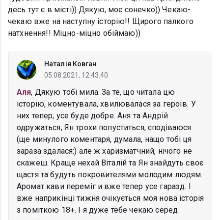
десь тут є в місті)) Дякую, моє сонечко)) Чекаю-
чекаю вже на наступну історію!! Щирого палкого
натхнення!! Міцно-міцно обіймаю))
Наталія Ковган
05.08.2021, 12:43:40
Аля
, Дякую тобі мила. За те, що читала цю
історію, коментувала, хвилювалася за героїв. У
них тепер, усе буде добре. Аня та Андрій
одружаться, Ян трохи попуститься, сподіваюся
(ще минулого коментаря, думала, нащо тобі ця
зараза здалася:) але ж харизматчний, нічого не
скажеш. Краще нехай Віталій та Ян знайдуть своє
щастя та будуть покровителями молодим людям.
Аромат кави переміг и вже тепер усе гаразд. І
вже наприкінці тижня очікується моя нова історія
з поміткою 18+. І я дуже тебе чекаю серед