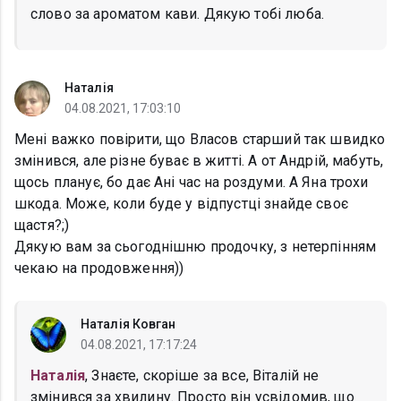
слово за ароматом кави. Дякую тобі люба.
Наталія
04.08.2021, 17:03:10
Мені важко повірити, що Власов старший так швидко
змінився, але різне буває в житті. А от Андрій, мабуть,
щось планує, бо дає Ані час на роздуми. А Яна трохи
шкода. Може, коли буде у відпустці знайде своє
щастя?;)
Дякую вам за сьогоднішню продочку, з нетерпінням
чекаю на продовження))
Наталія Ковган
04.08.2021, 17:17:24
Наталія
, Знаєте, скоріше за все, Віталій не
змінився за хвилину. Просто він усвідомив, що