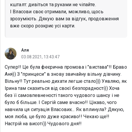
кшталт: дивіться та руками не чіпайте.
І Власови своє отримали, можливо, щось
зрозуміють. Дякую вам за відгук, продовження
вже скоро розкриє усі карти.
Аля
03.08.2021, 13:43:47
Супер!! Це була феєрична промова і "вистава"!! Браво
Аня)) З "принцеси" в знову звичайну вільну дівчину.
Вільну!! Тут реально дихати легше стало))) Уявляю, як
Ірина там сказиться від своєї безпорадності)) Хоча
без її самовпевненості такого чудового шансу і не
було б більше. І Сергій саме вчасно!! Цікаво, чого
навчила ця ситуація Власових... Як вплинула? Дякую,
моя люба, це було дуже красиво!! Чекаю ще!!
Настрій на висоті)) Чудового дня!!