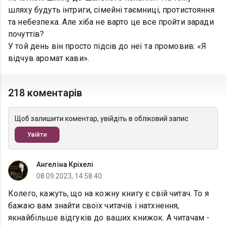
шляху будуть інтриги, сімейні таємниці, протистояння
та небезпека. Але хіба не варто це все пройти заради
почуттів?
У той день він просто підсів до неї та промовив: «Я
відчув аромат кави».
218 коментарів
Щоб залишити коментар, увійдіть в обліковий запис
Увійти
Ангеліна Кріхелі
08.09.2023, 14:58:40
Колего, кажуть, що на кожну книгу є свій читач. То я
бажаю вам знайти своїх читачів і натхнення,
якнайбільше відгуків до ваших книжок. А читачам -