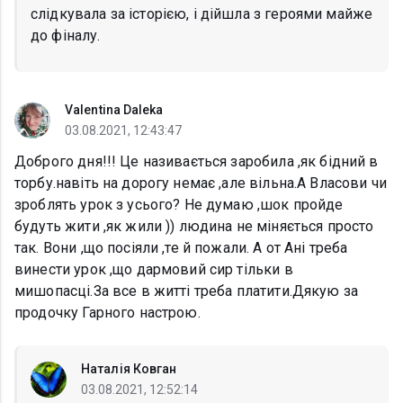
слідкувала за історією, і дійшла з героями майже
до фіналу.
Valentina Daleka
03.08.2021, 12:43:47
Доброго дня!!! Це називається заробила ,як бідний в
торбу.навіть на дорогу немає ,але вільна.А Власови чи
зроблять урок з усього? Не думаю ,шок пройде
будуть жити ,як жили )) людина не міняється просто
так. Вони ,що посіяли ,те й пожали. А от Ані треба
винести урок ,що дармовий сир тільки в
мишопасці.За все в житті треба платити.Дякую за
продочку Гарного настрою.
Наталія Ковган
03.08.2021, 12:52:14