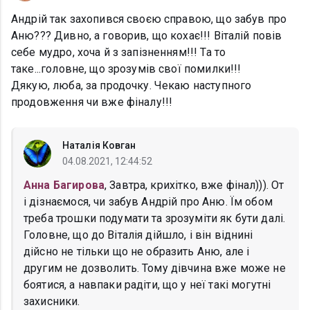
Андрій так захопився своєю справою, що забув про
Аню??? Дивно, а говорив, що кохає!!! Віталій повів
себе мудро, хоча й з запізненням!!! Та то
таке...головне, що зрозумів свої помилки!!!
Дякую, люба, за продочку. Чекаю наступного
продовження чи вже фіналу!!!
Наталія Ковган
04.08.2021, 12:44:52
Анна Багирова
, Завтра, крихітко, вже фінал))). От
і дізнаємося, чи забув Андрій про Аню. Їм обом
треба трошки подумати та зрозуміти як бути далі.
Головне, що до Віталія дійшло, і він віднині
дійсно не тільки що не образить Аню, але і
другим не дозволить. Тому дівчина вже може не
боятися, а навпаки радіти, що у неї такі могутні
захисники.