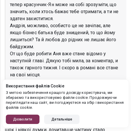
тепер красунчик-Ян може на собі зрозуміти, що
значить, коли хтось бажає тебе отримати, а ти не
здатен захиститися.
Андрія, можливо, особисто це не зачіпає, але
якщо бізнес батька буде знищений, то що йому
лишиться? Та й любов до рідних не лишає його
байдужим.
От що буде робити Аня вже стане відомо у
наступній главі. Дякую тобі мила, за коментар, и
також гарного тижня. І скоро в романі все стане
на свої місця.
Використання файлів Cookie
З метою забезпечення кращого досвіду користувача, ми
збираємо та використовуємо файли cookie. Продовжуючи
Valentina Daleka
переглядати наш сайт, ви погоджуєтеся на збір і використання
02.08.2021, 12:36:26
файлів cookie.
Доброго дня!!! Дякую порадували продовженням))
Дозволити
Детальніше
коли почала читати " Сімейні таємниці" просто був
шок і ніякої думки, дочитавше частину стало