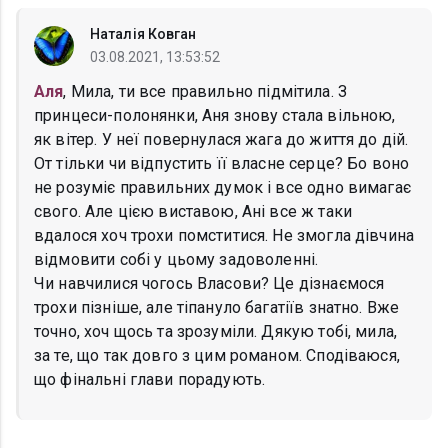
Наталія Ковган
03.08.2021, 13:53:52
Аля
, Мила, ти все правильно підмітила. З
принцеси-полонянки, Аня знову стала вільною,
як вітер. У неї повернулася жага до життя до дій.
От тільки чи відпустить її власне серце? Бо воно
не розуміє правильних думок і все одно вимагає
свого. Але цією виставою, Ані все ж таки
вдалося хоч трохи помститися. Не змогла дівчина
відмовити собі у цьому задоволенні.
Чи навчилися чогось Власови? Це дізнаємося
трохи пізніше, але тіпануло багатіїв знатно. Вже
точно, хоч щось та зрозуміли. Дякую тобі, мила,
за те, що так довго з цим романом. Сподіваюся,
що фінальні глави порадують.