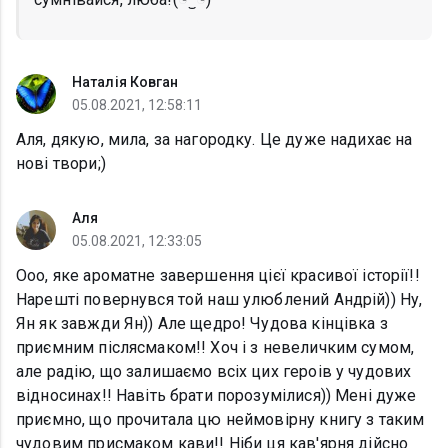
Наталія Ковган
05.08.2021, 12:58:11
Аля, дякую, мила, за нагородку. Це дуже надихає на
нові твори;)
Аля
05.08.2021, 12:33:05
Ооо, яке ароматне завершення цієї красивої історії!!
Нарешті повернувся той наш улюблений Андрій)) Ну,
Ян як завжди Ян)) Але щедро! Чудова кінцівка з
приємним післясмаком!! Хоч і з невеличким сумом,
але радію, що залишаємо всіх цих героів у чудових
відносинах!! Навіть брати порозумілися)) Мені дуже
приємно, що прочитала цю неймовірну книгу з таким
чудовим присмаком кави!! Ніби ця кав'ярня дійсно