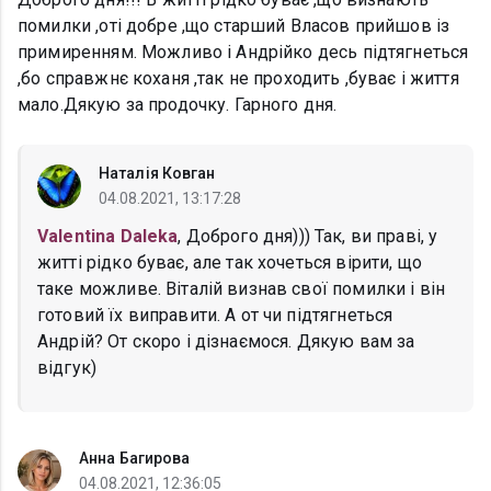
помилки ,оті добре ,що старший Власов прийшов із
примиренням. Можливо і Андрійко десь підтягнеться
,бо справжнє коханя ,так не проходить ,буває і життя
мало.Дякую за продочку. Гарного дня.
Наталія Ковган
04.08.2021, 13:17:28
Valentina Daleka
, Доброго дня))) Так, ви праві, у
житті рідко буває, але так хочеться вірити, що
таке можливе. Віталій визнав свої помилки і він
готовий їх виправити. А от чи підтягнеться
Андрій? От скоро і дізнаємося. Дякую вам за
відгук)
Анна Багирова
04.08.2021, 12:36:05