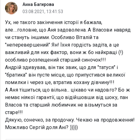
Анна Багирова
03.08.2021, 13:41:53
Ух, не такого закінчення історії я бажала,
але....головне, що Аня задоволена. А Власови навряд
чи стануть іншими. Особливо Віталій та
"неперевершений" Ян! Їхня гордість задіта, а це
важливий для них фактор, вони ж бо найкращі (!)
особливо розпещений старший синочок!!!
Андрій здивував, він так звик, що для "татуся" і
"братика" він пусте місце, що припустився великої
помилки і через це, втратив кохану дівчину!!!
А Аня тішиться, що вільна... цікаво чи надовго? Бо ж
немає ніякої гарантії, що відійшовши від шоку, пан
Власов та старший любимчик не візьмуться за
старе!!!
Дякую, сонечко, за продочку. Чекаю на продовження!
Можливо Сергій доля Ані? )))))