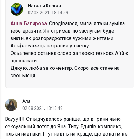
Наталія Ковган
02.08.2021, 18:14:59
Анна Багирова
, Сподіваюся, мила, я таки зуміла
тебе вразити. Ян отримав по заслугам, буде
знати, як розпоряджатися чужими життями.
Альфа-самець потрапив у пастку.
Осьа тепер останнє слово за твоєю тезкою. А їй є
що сказати.
Дякую, люба за коментар. Скоро все стане на
свої місця.
Аля
02.08.2021, 13:13:48
Ваууу!!!! От відчувалось раніше, що в Ірини явно
сексуальний потяг до Яна. Типу Едипів комплекс,
тільки навпаки. І тут навіть на краще, що вона їм не