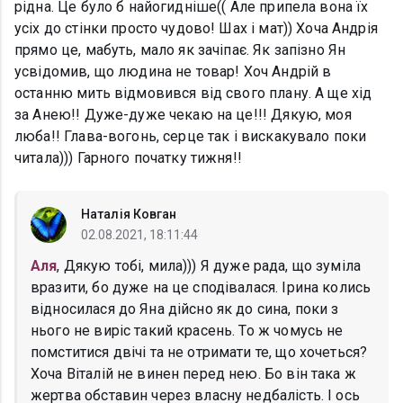
рідна. Це було б найогидніше(( Але припела вона їх
усіх до стінки просто чудово! Шах і мат)) Хоча Андрія
прямо це, мабуть, мало як зачіпає. Як запізно Ян
усвідомив, що людина не товар! Хоч Андрій в
останню мить відмовився від свого плану. А ще хід
за Анею!! Дуже-дуже чекаю на це!!! Дякую, моя
люба!! Глава-вогонь, серце так і вискакувало поки
читала))) Гарного початку тижня!!
Наталія Ковган
02.08.2021, 18:11:44
Аля
, Дякую тобі, мила))) Я дуже рада, що зуміла
вразити, бо дуже на це сподівалася. Ірина колись
відносилася до Яна дійсно як до сина, поки з
нього не виріс такий красень. То ж чомусь не
помститися двічі та не отримати те, що хочеться?
Хоча Віталій не винен перед нею. Бо він така ж
жертва обставин через власну недбалість. І ось