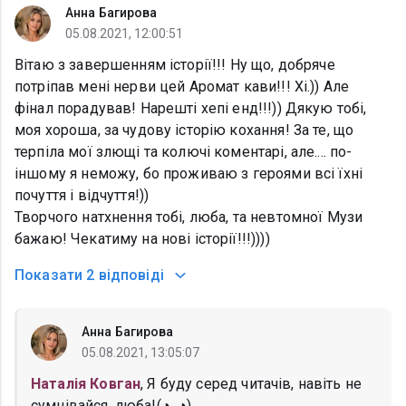
Анна Багирова
05.08.2021, 12:00:51
Вітаю з завершенням історії!!! Ну що, добряче
потріпав мені нерви цей Аромат кави!!! Хі.)) Але
фінал порадував! Нарешті хепі енд!!!)) Дякую тобі,
моя хороша, за чудову історію кохання! За те, що
терпіла мої злющі та колючі коментарі, але.... по-
іншому я неможу, бо проживаю з героями всі їхні
почуття і відчуття!))
Творчого натхнення тобі, люба, та невтомної Музи
бажаю! Чекатиму на нові історії!!!))))
Показати
2 відповіді
Анна Багирова
05.08.2021, 13:05:07
Наталія Ковган
, Я буду серед читачів, навіть не
сумнівайся, люба!(◔‿◔)