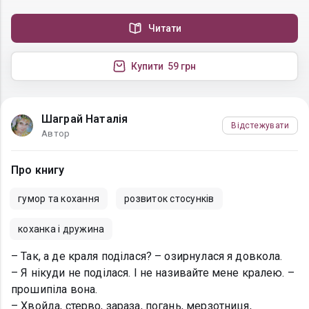
Читати
Купити
59 грн
Шаграй Наталія
Відстежувати
Автор
Про книгу
гумор та кохання
розвиток стосунків
коханка і дружина
– Так, а де краля поділася? – озирнулася я довкола.
– Я нікуди не поділася. І не називайте мене кралею. –
прошипіла вона.
– Хвойда, стерво, зараза, погань, мерзотниця,