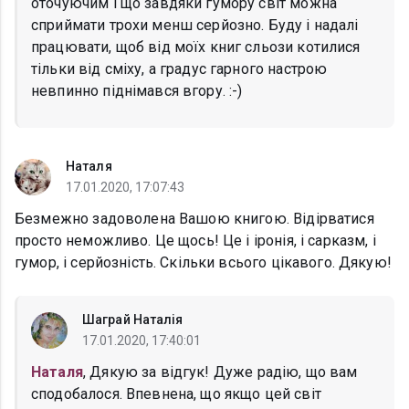
оточуючим і що завдяки гумору світ можна
сприймати трохи менш серйозно. Буду і надалі
працювати, щоб від моїх книг сльози котилися
тільки від сміху, а градус гарного настрою
невпинно піднімався вгору. :-)
Наталя
17.01.2020, 17:07:43
Безмежно задоволена Вашою книгою. Відірватися
просто неможливо. Це щось! Це і іронія, і сарказм, і
гумор, і серйозність. Скільки всього цікавого. Дякую!
Шаграй Наталія
17.01.2020, 17:40:01
Наталя
, Дякую за відгук! Дуже радію, що вам
сподобалося. Впевнена, що якщо цей світ