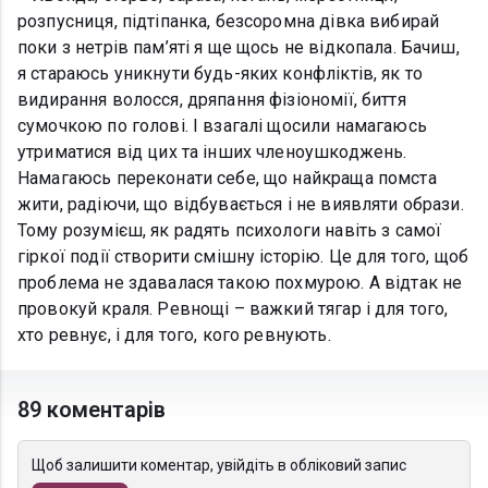
розпусниця, підтіпанка, безсоромна дівка вибирай
поки з нетрів пам’яті я ще щось не відкопала. Бачиш,
я стараюсь уникнути будь-яких конфліктів, як то
видирання волосся, дряпання фізіономії, биття
сумочкою по голові. І взагалі щосили намагаюсь
утриматися від цих та інших членоушкоджень.
Намагаюсь переконати себе, що найкраща помста
жити, радіючи, що відбувається і не виявляти образи.
Тому розумієш, як радять психологи навіть з самої
гіркої події створити смішну історію. Це для того, щоб
проблема не здавалася такою похмурою. А відтак не
провокуй краля. Ревнощі – важкий тягар і для того,
хто ревнує, і для того, кого ревнують.
89 коментарів
Щоб залишити коментар, увійдіть в обліковий запис