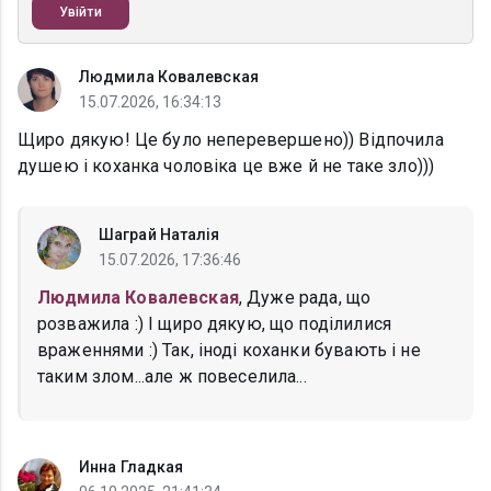
Увійти
Людмила Ковалевская
15.07.2026, 16:34:13
Щиро дякую! Це було неперевершено)) Відпочила
душею і коханка чоловіка це вже й не таке зло)))
Шаграй Наталія
15.07.2026, 17:36:46
Людмила Ковалевская
, Дуже рада, що
розважила :) І щиро дякую, що поділилися
враженнями :) Так, іноді коханки бувають і не
таким злом...але ж повеселила...
Инна Гладкая