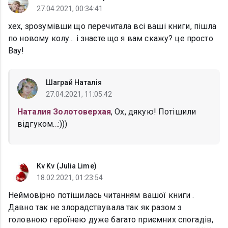
27.04.2021, 00:34:41
хех, зрозумівши що перечитала всі ваші книги, пішла
по новому колу... і знаєте що я вам скажу? це просто
Вау!
Шаграй Наталія
27.04.2021, 11:05:42
Наталия Золотоверхая
, Ох, дякую! Потішили
відгуком...:)))
Kv Kv (Julia Lime)
18.02.2021, 01:23:54
Неймовірно потішилась читанням вашої книги .
Давно так не злорадствувала так як разом з
головною героїнею дуже багато приємних спогадів,