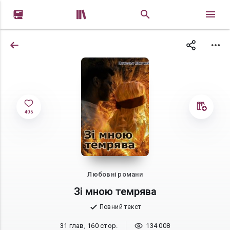


405
Любовні романи
Зі мною темрява
Повний текст
31 глав, 160 стор.
134 008