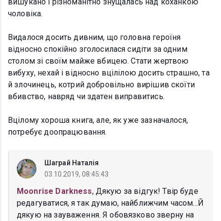
вишукано і різноманітно знущалась над коханкою
чоловіка.
Видалося досить дивним, що головна героїня
відносно спокійно зголосилася сидіти за одним
столом зі своїм майже вбицею. Стати жертвою
вибуху, нехай і відносно вцілілою досить страшно, та
й злочинець, котрий добровільно вирішив скоїти
вбивство, навряд чи здатен виправитись.
Вцілому хороша книга, але, як уже зазначалося,
потребує доопрацювання.
Шаграй Наталія
03.10.2019, 08:45:43
Moonrise Darkness
, Дякую за відгук! Твір буде
редагуватися, я так думаю, найближчим часом...Й
дякую на зауваження. Я обовязково зверну на