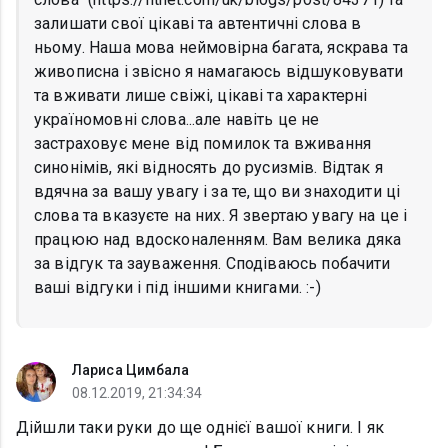
залишати свої цікаві та автентичні слова в
ньому. Наша мова неймовірна багата, яскрава та
живописна і звісно я намагаюсь відшуковувати
та вживати лише свіжі, цікаві та характерні
україномовні слова...але навіть це не
застраховує мене від помилок та вживання
синонімів, які відносять до русизмів. Відтак я
вдячна за вашу увагу і за те, що ви знаходити ці
слова та вказуєте на них. Я звертаю увагу на це і
працюю над вдосконаленням. Вам велика дяка
за відгук та зауваження. Сподіваюсь побачити
ваші відгуки і під іншими книгами. :-)
Лариса Цимбала
08.12.2019, 21:34:34
Дійшли таки руки до ще однієї вашої книги. І як