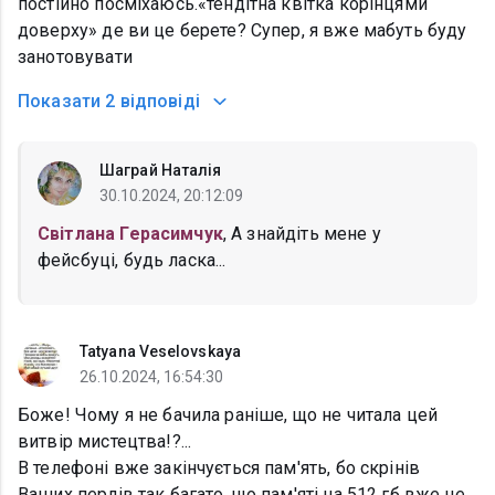
постійно посміхаюсь.«тендітна квітка корінцями
доверху» де ви це берете? Супер, я вже мабуть буду
занотовувати
Показати
2 відповіді
Шаграй Наталія
30.10.2024, 20:12:09
Світлана Герасимчук
, А знайдіть мене у
фейсбуці, будь ласка...
Tatyana Veselovskaya
26.10.2024, 16:54:30
Боже! Чому я не бачила раніше, що не читала цей
витвір мистецтва!?...
В телефоні вже закінчується пам'ять, бо скрінів
Ваших перлів так багато, що пам'яті на 512 гб вже не