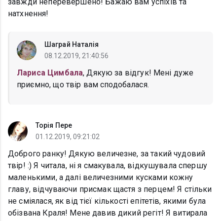
завжди неперевершено! Бажаю вам успіхів та
натхнення!
Шаграй Наталія
08.12.2019, 21:40:56
Лариса Цимбала
, Дякую за відгук! Мені дуже
приємно, що твір вам сподобалася.
Торія Пере
01.12.2019, 09:21:02
Доброго ранку! Дякую величезне, за такий чудовий
твір! :) Я читала, ні я смакувала, відкушувала спершу
маленькими, а далі величезними кусками кожну
главу, відчуваючи присмак щастя з перцем! Я стільки
не сміялася, як від тієї кількості епітетів, якими була
обізвана Краля! Мене давив дикий регіт! Я витирала