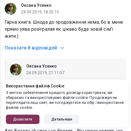
Оксана Усенко
24.09.2019, 18:20:15
Гарна книга. Шкода до продовження нема, бо в мене
прямо уява розігралая як цікаво буде новій сім'ї
жити:)
Показати
8 відповідей
Оксана Усенко
24.09.2019, 21:11:07
А що ще їм полишається якщо дружина то мікс з
Використання файлів Cookie
янгола, ніжної кішки та тисячі чортів?:)))
З метою забезпечення кращого досвіду користувача, ми
збираємо та використовуємо файли cookie. Продовжуючи
переглядати наш сайт, ви погоджуєтеся на збір і використання
файлів cookie.
Оксана Усенко
Дозволити
Детальніше
24.09.2019, 09:28:44
Але Богдан їй наче і не брехав... Він чесно сказав, що