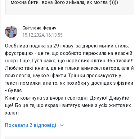
можна бити...вона його знімала, як могла :)))))
Світлана Фецич
15.12.2024, 16:13:55
Особлива подяка за 29 главу: за директивний стиль,
фрустрацію - це те, що особисто пережила на власній
шкірі. І ще, Гугл каже, що нервових клітин 965 тисяч!!!
Люблю такі книги, де не тільки вимисел автора, але й
психологія, наукові факти. Трішки проскакують у
тексті помилки, але то, як похибки у дослідах з фізики
- буває.
Книгу ковтнула за вчора і сьогодні. Дякую! Дивуйте
ще! Бо це те, що якраз і витягує мене з усіх життєвих
халеп.
Показати
2 відповіді