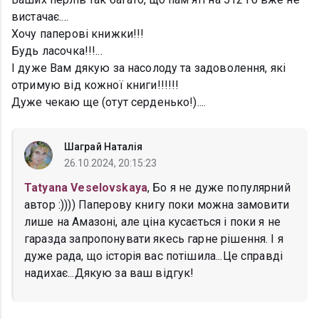
вистачає....
Хочу паперові книжки!!!
Будь ласочка!!!...
І дуже Вам дякую за насолоду та задоволення, які
отримую від кожної книги!!!!!!
Дуже чекаю ще (отут серденько!)....
Шаграй Наталія
26.10.2024, 20:15:23
Tatyana Veselovskaya
, Бо я не дуже популярний
автор :)))) Паперову книгу поки можна замовити
лише на Амазоні, але ціна кусається і поки я не
гаразда запропонувати якесь гарне рішення. І я
дуже рада, що історія вас потішила...Це справді
надихає...Дякую за ваш відгук!