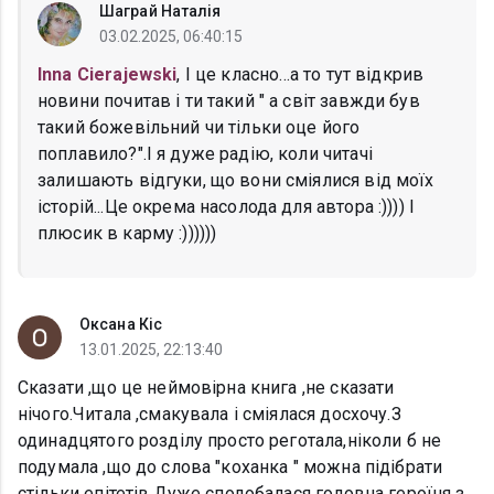
Шаграй Наталія
03.02.2025, 06:40:15
Inna Cierajewski
, І це класно...а то тут відкрив
новини почитав і ти такий " а світ завжди був
такий божевільний чи тільки оце його
поплавило?".І я дуже радію, коли читачі
залишають відгуки, що вони сміялися від моїх
історій...Це окрема насолода для автора :)))) І
плюсик в карму :))))))
Оксана Кіс
13.01.2025, 22:13:40
Сказати ,що це неймовірна книга ,не сказати
нічого.Читала ,смакувала і сміялася досхочу.З
одинадцятого розділу просто реготала,ніколи б не
подумала ,що до слова "коханка " можна підібрати
стільки епітетів.Дуже сподобалася головна героїня з