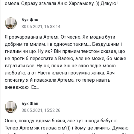
омела. Одразу згалала Аню Харламову. )) Дякую!
Бук Фан
30.05.2021, 16:38:14
Я розчарована в Артемі. От чесно. Як модна бути
добрим та милим, і в одночас таким.... Бездушним і
гнилим чи що. Ну як? Він прямим текстом сказав, що
не проти б переспати з Валею, але не може, бо може
втратити все. Ну ок, поки він не заволодів моєю
любов'ю, а от Настя класна і розумна жінка. Хоч
спочатку я й поважала Артема, то тепер навіть
зневажаю. Ех...
Бук Фан
30.05.2021, 15:52:26
Оооо, походу вдома бойня, але тут шкода бабусю.
Тепер Артем як голова сім'ї)) і йому це личить. Думаю