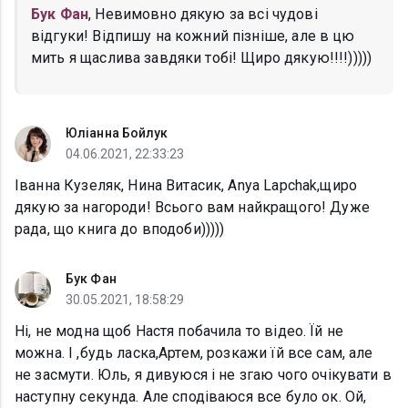
Бук Фан
, Невимовно дякую за всі чудові
відгуки! Відпишу на кожний пізніше, але в цю
мить я щаслива завдяки тобі! Щиро дякую!!!!)))))
Юліанна Бойлук
04.06.2021, 22:33:23
Іванна Кузеляк, Нина Витасик, Anya Lapchak,щиро
дякую за нагороди! Всього вам найкращого! Дуже
рада, що книга до вподоби)))))
Бук Фан
30.05.2021, 18:58:29
Ні, не модна щоб Настя побачила то відео. Їй не
можна. І ,будь ласка,Артем, розкажи їй все сам, але
не засмути. Юль, я дивуюся і не згаю чого очікувати в
наступну секунда. Але сподіваюся все було ок. Ой,