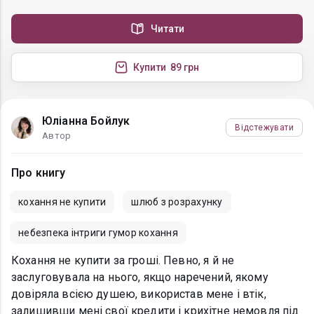
Читати
Купити
89 грн
Юліанна Бойлук
Відстежувати
Автор
Про книгу
кохання не купити
шлюб з розрахунку
небезпека інтриги гумор кохання
Кохання не купити за гроші. Певно, я й не
заслуговувала на нього, якщо наречений, якому
довіряла всією душею, використав мене і втік,
залишивши мені свої кредити і крихітне немовля під