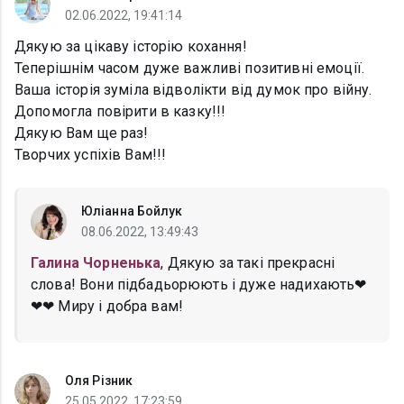
02.06.2022, 19:41:14
Дякую за цікаву історію кохання!
Теперішнім часом дуже важливі позитивні емоції.
Ваша історія зуміла відволікти від думок про війну.
Допомогла повірити в казку!!!
Дякую Вам ще раз!
Творчих успіхів Вам!!!
Юліанна Бойлук
08.06.2022, 13:49:43
Галина Чорненька
, Дякую за такі прекрасні
слова! Вони підбадьорюють і дуже надихають❤
❤❤ Миру і добра вам!
Оля Різник
25.05.2022, 17:23:59