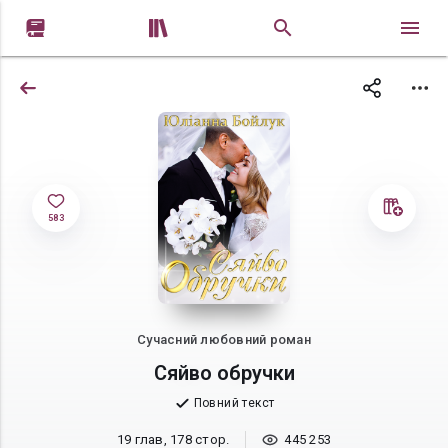


583
Сучасний любовний роман
Сяйво обручки
Повний текст
19 глав, 178 стор.
445 253