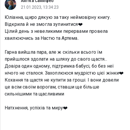
Анітка Санніфео
21.01.2023, 13:34:23
Юліанна, щиро дякую за таку неймовірну книгу.
Відкрила й не змогла зупинитися❤️
Цілий день з невеликими перервами провела
хвилюючись за Настю та Артема..
Гарна вийшла пара, але ж скільки всього їм
прийшлося здолати на шляху до свого щастя...
Довіра один одному, підтримка бабусі, бо без неї
нічого не сталося. Захоплююся мудрістю цієї жінки❤️
Кохання та щастя не купити за гроші. І вони довели
це всім своїм ворогам, ставши ще більше
сильнішими та щасливими
Натхнення, успіхів та миру❤️