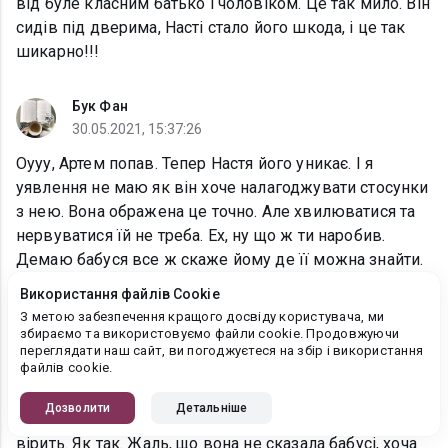
від буле класним батько і чоловіком. Це так мило. Він
сидів під дверима, Насті стало його шкода, і це так
шикарно!!!
Бук Фан
30.05.2021, 15:37:26
Оууу, Артем попав. Тепер Настя його уникає. І я
уявлення не маю як він хоче налагоджувати стосунки
з нею. Вона ображена це точно. Але хвилюватися та
нервуватися їй не треба. Ех, ну що ж ти наробив.
Демаю бабуся все ж скаже йому де її можна знайти.
Але перше дась прочуханки! Це йому не завадить
Використання файлів Cookie
однак. Дякую, люба!!
З метою забезпечення кращого досвіду користувача, ми
збираємо та використовуємо файли cookie. Продовжуючи
переглядати наш сайт, ви погоджуєтеся на збір і використання
Бук Фан
файлів cookie.
30.05.2021, 15:19:18
Дозволити
Детальніше
Артем мене розчарував. Настю вдарили, а він не
вірить. Як так. Жаль, що вона не сказала бабусі, хоча