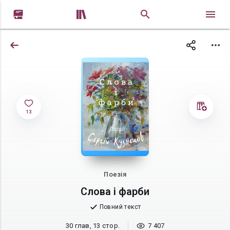


13
Поезія
Слова і фарби
Повний текст
30 глав, 13 стор.
7 407