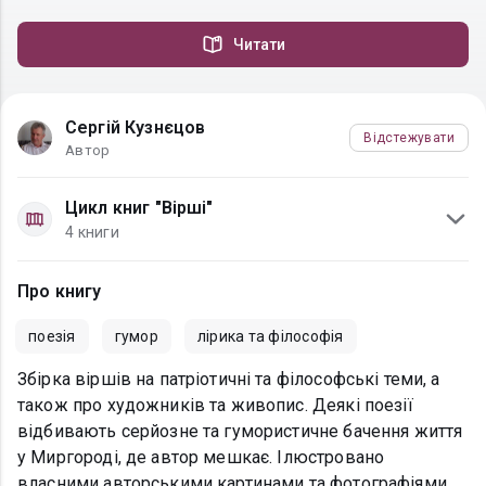
Читати
Сергій Кузнєцов
Відстежувати
Автор
Цикл книг "Вірші"
4 книги
Про книгу
поезія
гумор
лірика та філософія
Збірка віршів на патріотичні та філософські теми, а
також про художників та живопис. Деякі поезії
відбивають серйозне та гумористичне бачення життя
у Миргороді, де автор мешкає. Ілюстровано
власними авторськими картинами та фотографіями.