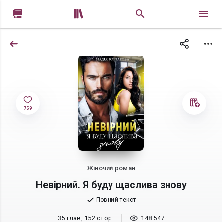


759
Жіночий роман
Невірний. Я буду щаслива знову
Повний текст
35 глав, 152 стор.
148 547