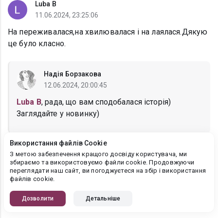
Luba B
11.06.2024, 23:25:06
На переживалася,на хвилювалася і на лаялася.Дякую
це було класно.
Надія Борзакова
12.06.2024, 20:00:45
Luba B
, рада, що вам сподобалася історія)
Заглядайте у новинку)
Використання файлів Cookie
Галина Чорненька
З метою забезпечення кращого досвіду користувача, ми
збираємо та використовуємо файли cookie. Продовжуючи
11.06.2024, 13:49:18
переглядати наш сайт, ви погоджуєтеся на збір і використання
файлів cookie.
Дякую за прекрасний твір.
Читала з великим задоволенням.
Дозволити
Детальніше
Натхнення Вам для написання таких історій!