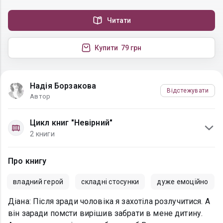
Читати
Купити
79 грн
Надія Борзакова
Відстежувати
Автор
Цикл книг "Невірний"
2 книги
Про книгу
владний герой
складні стосунки
дуже емоційно
Діана: Після зради чоловіка я захотіла розлучитися. А
він заради помсти вирішив забрати в мене дитину.