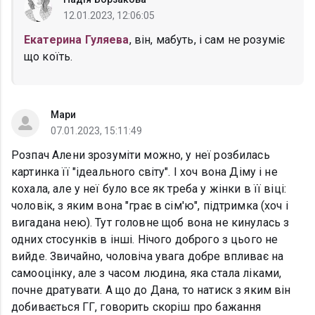
12.01.2023, 12:06:05
Екатерина Гуляева
, він, мабуть, і сам не розуміє
що коїть.
Мари
07.01.2023, 15:11:49
Розпач Алени зрозуміти можно, у неї розбилась
картинка її "ідеального світу". І хоч вона Діму і не
кохала, але у неї було все як треба у жінки в її віці:
чоловік, з яким вона "грає в сім'ю", підтримка (хоч і
вигадана нею). Тут головне щоб вона не кинулась з
одних стосунків в інші. Нічого доброго з цього не
вийде. Звичайно, чоловіча увага добре впливає на
самооцінку, але з часом людина, яка стала ліками,
почне дратувати. А що до Дана, то натиск з яким він
добивається ГГ, говорить скоріш про бажання