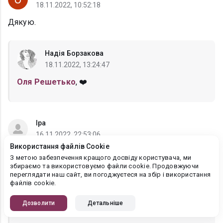
18.11.2022, 10:52:18
Дякую.
Надія Борзакова
18.11.2022, 13:24:47
Оля Решетько
, ❤️
Іра
16.11.2022, 22:53:06
Використання файлів Cookie
Історія клас дякую . Все буде Україна))
З метою забезпечення кращого досвіду користувача, ми
збираємо та використовуємо файли cookie. Продовжуючи
переглядати наш сайт, ви погоджуєтеся на збір і використання
Надія Борзакова
файлів cookie.
17.11.2022, 09:53:50
Дозволити
Детальніше
Іра
, буде!)