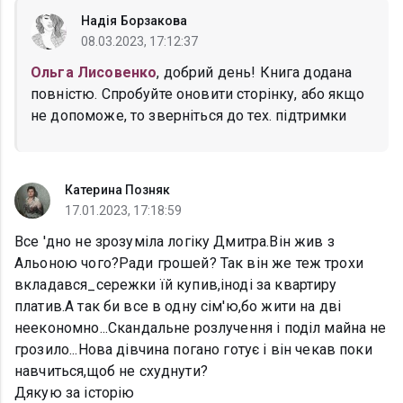
Надія Борзакова
08.03.2023, 17:12:37
Ольга Лисовенко
, добрий день! Книга додана
повністю. Спробуйте оновити сторінку, або якщо
не допоможе, то зверніться до тех. підтримки
Катерина Позняк
17.01.2023, 17:18:59
Все 'дно не зрозуміла логіку Дмитра.Він жив з
Альоною чого?Ради грошей? Так він же теж трохи
вкладався_сережки їй купив,іноді за квартиру
платив.А так би все в одну сім'ю,бо жити на дві
неекономно...Скандальне розлучення і поділ майна не
грозило...Нова дівчина погано готує і він чекав поки
навчиться,щоб не схуднути?
Дякую за історію