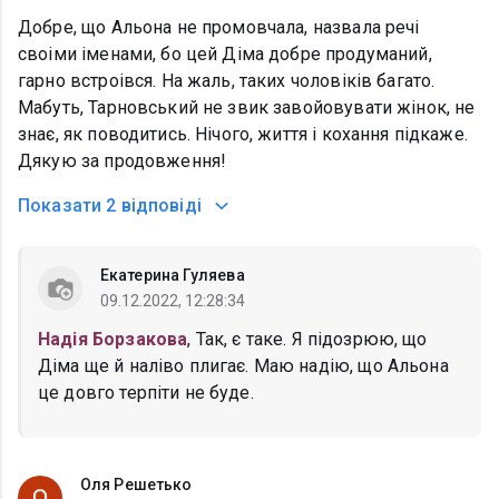
Добре, що Альона не промовчала, назвала речі
своіми іменами, бо цей Діма добре продуманий,
гарно встроівся. На жаль, таких чоловіків багато.
Мабуть, Тарновський не звик завойовувати жінок, не
знає, як поводитись. Нічого, життя і кохання підкаже.
Дякую за продовження!
Показати
2 відповіді
Екатерина Гуляева
09.12.2022, 12:28:34
Надія Борзакова
, Так, є таке. Я підозрюю, що
Діма ще й наліво плигає. Маю надію, що Альона
це довго терпіти не буде.
Оля Решетько