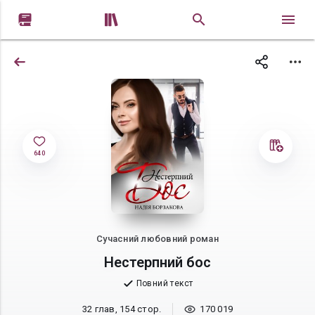


640
Сучасний любовний роман
Нестерпний бос
Повний текст
32 глав, 154 стор.
170 019