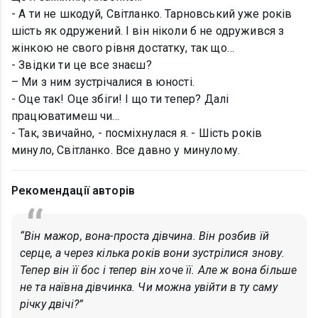
- А ти не шкодуй, Світланко. Тарновський уже років
шість як одружений. І він ніколи б не одружився з
жінкою не свого рівня достатку, так що…
- Звідки ти це все знаєш?
– Ми з ним зустрічалися в юності.
- Оце так! Оце збіги! І що ти тепер? Далі
працюватимеш чи…
- Так, звичайно, - посміхнулася я. - Шість років
минуло, Світланко. Все давно у минулому.
Рекомендації авторів
“Він мажор, вона-проста дівчина. Він розбив їй
серце, а через кілька років вони зустрілися знову.
Тепер він її бос і тепер він хоче її. Але ж вона більше
не та наївна дівчинка. Чи можна увійти в ту саму
річку двічі?”