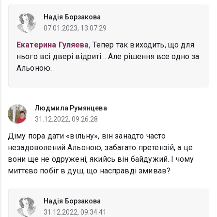
Надія Борзакова
07.01.2023, 13:07:29
Екатерина Гуляева
, Тепер так виходить, що для
нього всі двері відриті... Але рішення все одно за
Альоною.
Людмила Румянцева
31.12.2022, 09:26:28
Діму пора дати «вільну», він занадто часто
незадоволений Альоною, забагато претензій, а це
вони ще не одружені, якийсь він байдужий. І чому
миттєво побіг в душ, що насправді змивав?
Надія Борзакова
31.12.2022, 09:34:41