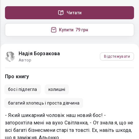
Читати
Купити
79 грн
Надія Борзакова
Відстежувати
Автор
Про книгу
бос і підлегла
колишні
багатий хлопець і проста дівчина
- Який шикарний чоловік наш новий бос! -
заторохтіла мені на вухо Світланка, - От знала я, що не
всі багаті бізнесмени старі та товсті. Ех, навіть шкода,
що я заміжня, Альонко…