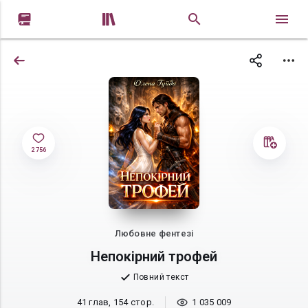


2 756
Любовне фентезі
Непокірний трофей
Повний текст
41 глав, 154 стор.
1 035 009