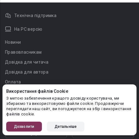
Технічна підтримка
На PC версію
Новини
Правовласникам
Довідка для читача
Довідка для автора
Оплата
Використання файлів Cookie
Про Букнет
З метою забезпечення кращого досвіду користувача, ми
Пошук користувачів
збираємо та використовуємо файли cookie. Продовжуючи
переглядати наш сайт, ви погоджуєтеся на збір і використання
файлів cookie.
Дозволити
Детальніше