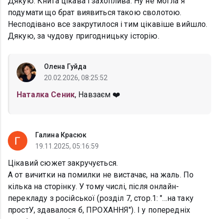
Дякую. Книга цікава і захоплива. Ну не могла я
подумати що брат виявиться такою сволотою.
Несподівано все закрутилося і тим цікавіше вийшло.
Дякую, за чудову пригодницьку історію.
Олена Гуйда
20.02.2026, 08:25:52
Наталка Сеник
, Навзаєм ❤️
Галина Красюк
19.11.2025, 05:16:59
Цікавий сюжет закручується.
А от вичитки на помилки не вистачає, на жаль. По
кілька на сторінку. У тому числі, після онлайн-
перекладу з російської (розділ 7, стор.1: "...на таку
простУ, здавалося б, ПРОХАННЯ"). І у попередніх