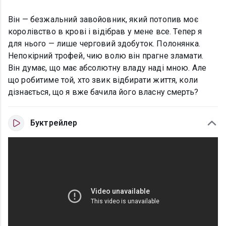
Він — безжальний завойовник, який потопив моє
королівство в крові і відібрав у мене все. Тепер я
для нього — лише черговий здобуток. Полонянка.
Непокірний трофей, чию волю він прагне зламати.
Він думає, що має абсолютну владу наді мною. Але
що робитиме той, хто звик відбирати життя, коли
дізнається, що я вже бачила його власну смерть?
Буктрейлер