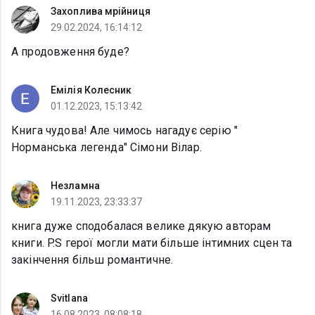
Захоплива мрійниця
29.02.2024, 16:14:12
А продовження буде?
Емілія Колесник
01.12.2023, 15:13:42
Книга чудова! Але чимось нагадує серію "
Норманська легенда" Сімони Вілар.
Незламна
19.11.2023, 23:33:37
книга дуже сподобалася велике дякую авторам
книги. P.S герої могли мати більше інтимних сцен та
закінчення більш романтичне.
Svitlana
16.08.2023, 08:08:18