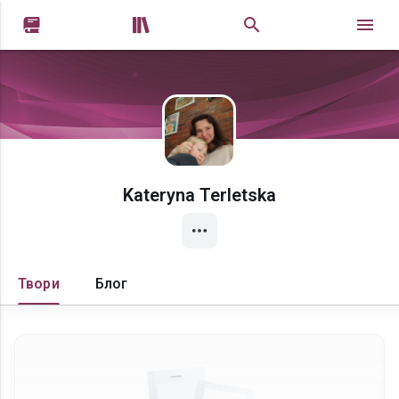


Kateryna Terletska
Твори
Блог