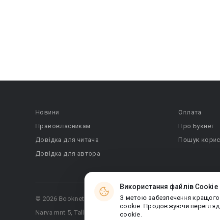
Новини
Оплата
Правовласникам
Про Букнет
Довідка для читача
Пошук корис
Довідка для автора
Використання файлів Cookie
З метою забезпечення кращого
© 2026 Booknet. Всі права захищено.
cookie. Продовжуючи перегляда
Narva mnt 5, Tallinn 10117, Естонія
cookie.