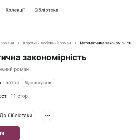
Колекції
Бібліотека
 романи
Короткий любовний роман
Математична закономірність
ична закономірність
овний роман
a
·
автор
Відстежувати
ст ·
11 стор.
До бібліотеки
ти