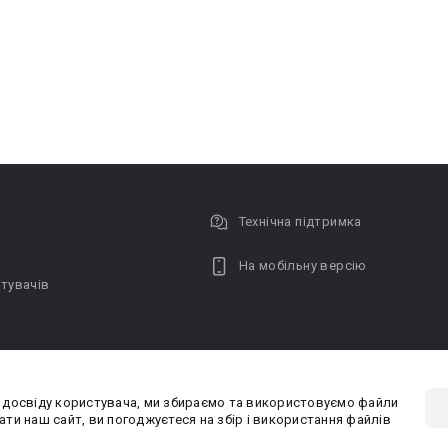
Технічна підтримка
На мобільну версію
тувачів
 досвіду користувача, ми збираємо та використовуємо файли
Privacy poli
ти наш сайт, ви погоджуєтеся на збір і використання файлів
PR-вiддiл: pr@