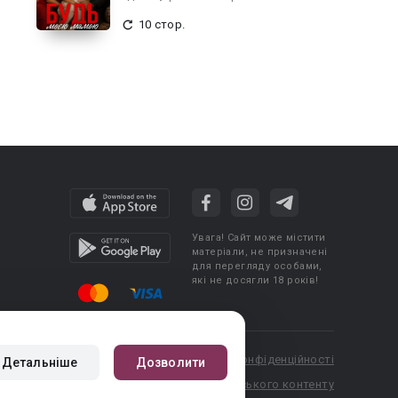
10 стор.
Увага! Сайт може містити
матеріали, не призначені
для перегляду особами,
які не досягли 18 років!
cy
Угода користувача
Політика конфіденційності
Детальніше
Дозволити
booknet.com
Правила публікації авторського контенту