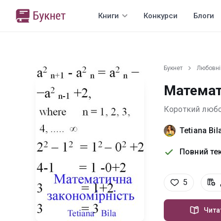
Книги
Конкурси
Блоги
Букнет
Любовні
Математ
Короткий люб
Tetiana Bil
Повний тек
5
Чита