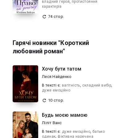
владний герой
,
протистояння
характерів
74 стор.
Гарячі новинки "Короткий
любовний роман"
Хочу бути татом
Леся Найденко
В текcті є:
вагітність
,
складний вибір
,
дуже емоційно
10 стор.
Будь моєю мамою
Ліліт Ванс
В текcті є:
дуже емоційно
,
батько
одинак
,
фіктивна наречена