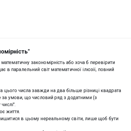
омірність"
 математичну закономірність або хоча б перевірити
дає в паралельний світ математичної ілюзії, повний
а цього числа завжди на два більше різниці квадрата
е за умови, що числовий ряд з додатними (з
числі".
оє життя.
алишитися в цьому нереальному світи, лише щоб бути