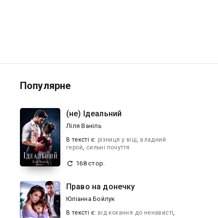
Популярне
(не) Ідеальний
Ліля Ваніль
В текcті є:
різниця у віці
,
владний
герой
,
сильні почуття
168 стор.
Право на донечку
Юліанна Бойлук
В текcті є:
від кохання до ненависті
,