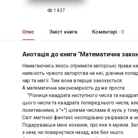
1 837
Опис
Зміст книги
Коментарі ·
0
Анотація до книги "Математична закон
Намагаючись якось отримати авторські права на
наявність чужого авторства на неї, дівчина попа
чар та магії. Там вона вперше закохується.
А математична закономірність дуже проста:
"Різниця квадрата наступного числа та квадрат
цього числа та квадрата попереднього числа, ал
позитивними, з "+") цілими числами й нуль у тому 
Світ магічної фантазії несподівано увірвався в м
Подарувавши мені кохання, про яке я мріяла. З
з ним, чи повернутися назад, але без нього.